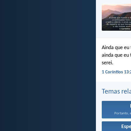
Ainda que eu 
ainda que eu 
serei.
1 Coríntios 13:
Temas rel
Portanto, e
Esp