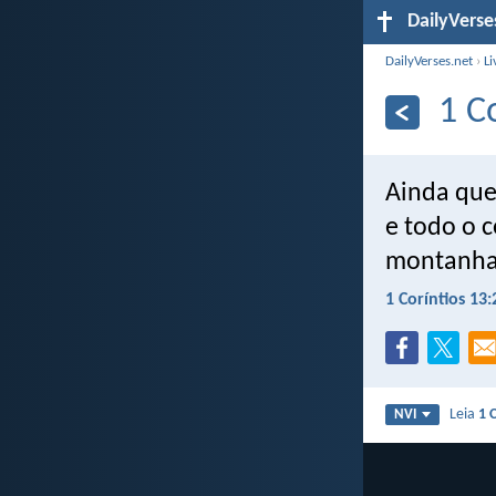
DailyVerse
DailyVerses.net
›
Li
1 C
Ainda que
e todo o 
montanhas,
1 Coríntios 13:
Leia
1 
NVI