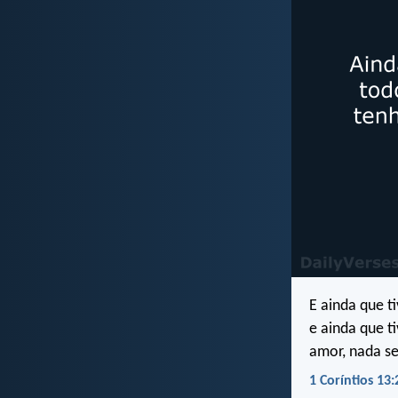
E ainda que t
e ainda que t
amor, nada se
1 Coríntios 13: