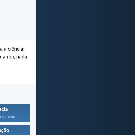
a a ciência;
r amor, nada
ecia
à prova...
ação