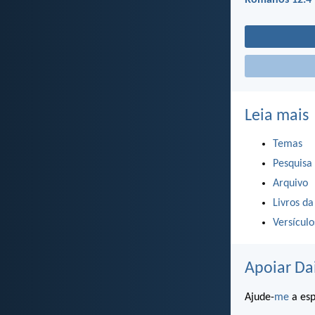
Romanos 12:4
Leia mais
Temas
Pesquisa
Arquivo
Livros da
Versícul
Apoiar Da
Ajude-
me
a esp