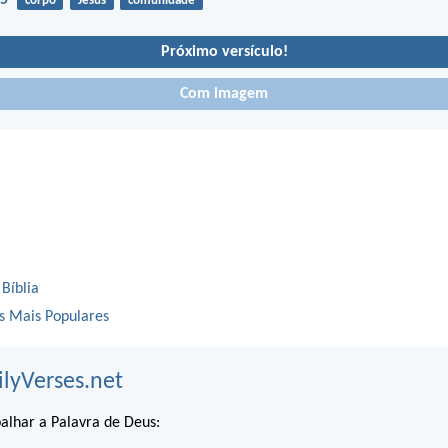
-5
corpo
Jesus
comunidade
Próximo versículo!
Com imagem
 Bíblia
os Mais Populares
ilyVerses.net
alhar a Palavra de Deus: