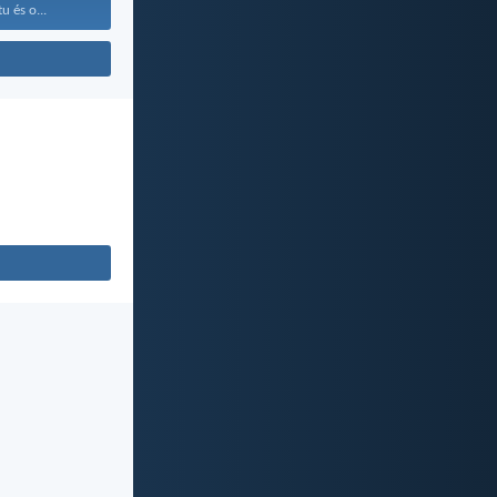
 és o...