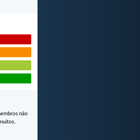
membros não
muitos,