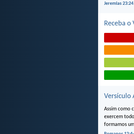
Jeremias 23:24
Receba o V
Versículo 
Assim como c
exercem todo
formamos um 