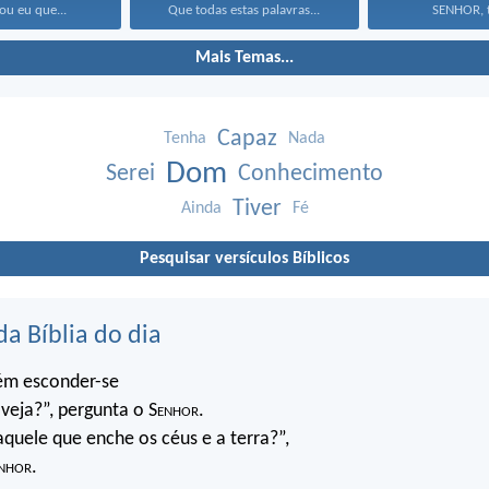
ou eu que...
Que todas estas palavras...
SENHOR, tu
Mais Temas...
Capaz
Tenha
Nada
Dom
Serei
Conhecimento
Tiver
Ainda
Fé
Pesquisar versículos Bíblicos
da Bíblia do dia
ém esconder-se
veja?”, pergunta o S
enhor
.
quele que enche os céus e a terra?”,
nhor
.