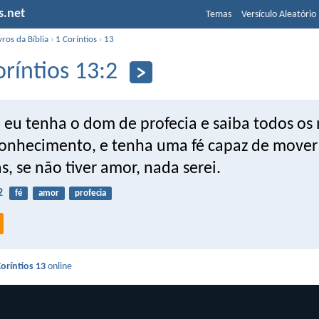
s.net
Temas
Versículo Aleatório
vros da Bíblia
›
1 Coríntios
›
13
oríntios 13:2
 eu tenha o dom de profecia e saiba todos os 
conhecimento, e tenha uma fé capaz de mover
 se não tiver amor, nada serei.
2
fé
amor
profecia
Coríntios 13
online