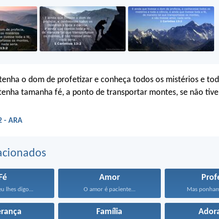
tenha o dom de profetizar e conheça todos os mistérios e tod
tenha tamanha fé, a ponto de transportar montes, se não tive
2 - ARA
acionados
Fé
Amor
Prof
u lhes digo...
O amor é paciente...
Mas ponham 
erança
Família
Ador