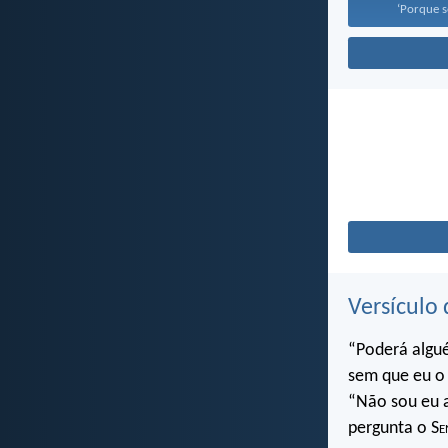
‘Porque s
Versículo 
“Poderá algu
sem que eu o 
“Não sou eu a
pergunta o S
e