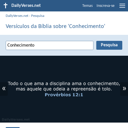
DailyVerses.net
Temas
Inscreva-se
DailyVerses.net
›
Pesquisa
Versículos da Bíblia sobre 'Conhecimento'
«
»