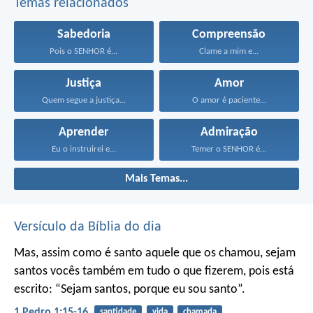
Temas relacionados
Sabedoria
Compreensão
Pois o SENHOR é...
Clame a mim e...
Justiça
Amor
Quem segue a justiça...
O amor é paciente...
Aprender
Admiração
Eu o instruirei e...
Temer o SENHOR é...
Mais Temas...
Versículo da Bíblia do dia
Mas, assim como é santo aquele que os chamou, sejam
santos vocês também em tudo o que fizerem, pois está
escrito: “Sejam santos, porque eu sou santo”.
1 Pedro 1:15-16
santidade
vida
chamada