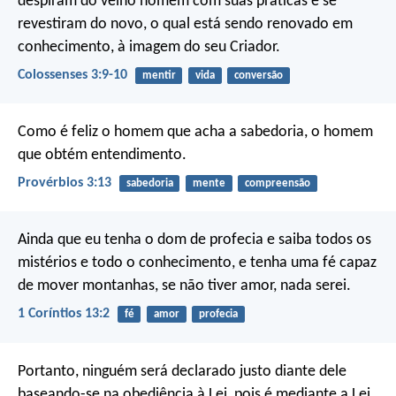
despiram do velho homem com suas práticas e se
revestiram do novo, o qual está sendo renovado em
conhecimento, à imagem do seu Criador.
Colossenses 3:9-10
mentir
vida
conversão
Como é feliz o homem que acha a sabedoria,
o homem
que obtém entendimento.
Provérbios 3:13
sabedoria
mente
compreensão
Ainda que eu tenha o dom de profecia e saiba todos os
mistérios e todo o conhecimento, e tenha uma fé capaz
de mover montanhas, se não tiver amor, nada serei.
1 Coríntios 13:2
fé
amor
profecia
Portanto, ninguém será declarado justo diante dele
baseando-se na obediência à Lei, pois é mediante a Lei