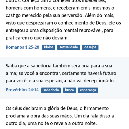
outros. Começaram a cometer atos indecentes,
homens com homens, e receberam em si mesmos o
castigo merecido pela sua perversão. Além do mais,
visto que desprezaram o conhecimento de Deus, ele os
entregou a uma disposição mental reprovável, para
praticarem o que não deviam.
Romanos 1:25-28
ídolos
sexualidade
desejos
Saiba que a sabedoria também será boa para a sua
alma;
se você a encontrar, certamente haverá futuro
para você,
e a sua esperança não vai decepcioná-lo.
Provérbios 24:14
sabedoria
busca
esperança
Os céus declaram a glória de Deus;
o firmamento
proclama a obra das suas mãos.
Um dia fala disso a
outro dia;
uma noite o revela a outra noite.