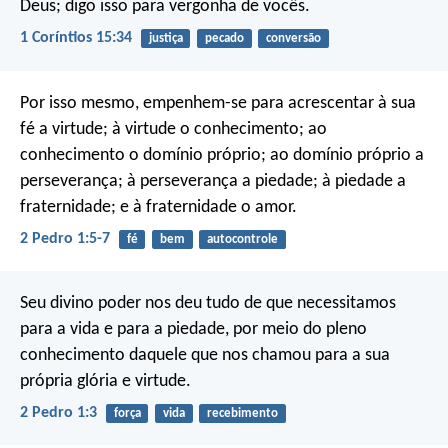
Deus; digo isso para vergonha de vocês.
1 Coríntios 15:34
justiça
pecado
conversão
Por isso mesmo, empenhem-se para acrescentar à sua
fé a virtude; à virtude o conhecimento; ao
conhecimento o domínio próprio; ao domínio próprio a
perseverança; à perseverança a piedade; à piedade a
fraternidade; e à fraternidade o amor.
2 Pedro 1:5-7
fé
bem
autocontrole
Seu divino poder nos deu tudo de que necessitamos
para a vida e para a piedade, por meio do pleno
conhecimento daquele que nos chamou para a sua
própria glória e virtude.
2 Pedro 1:3
força
vida
recebimento