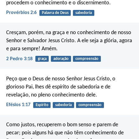
procedem o conhecimento e o discernimento.
Provérbios 2:6
Palavra de Deus
sabedoria
Cresçam, porém, na graça e no conhecimento de nosso
Senhor e Salvador Jesus Cristo.
A ele seja a glória, agora
e para sempre! Amém.
2 Pedro 3:18
graça
adoração
compreensão
Peço que o Deus de nosso Senhor Jesus Cristo, o
glorioso Pai, lhes dê espírito de sabedoria e de
revelação, no pleno conhecimento dele.
Efésios 1:17
Espírito
sabedoria
compreensão
Como justos, recuperem o bom senso e parem de
pecar; pois alguns há que não têm conhecimento de