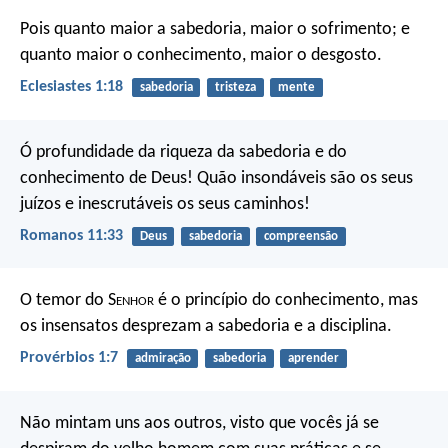
Pois quanto maior a sabedoria, maior o sofrimento;
e
quanto maior o conhecimento, maior o desgosto.
Eclesiastes 1:18
sabedoria
tristeza
mente
Ó profundidade da riqueza da sabedoria
e do
conhecimento de Deus!
Quão insondáveis são os seus
juízos
e inescrutáveis os seus caminhos!
Romanos 11:33
Deus
sabedoria
compreensão
O temor do S
enhor
é o princípio do conhecimento,
mas
os insensatos desprezam a sabedoria e a disciplina.
Provérbios 1:7
admiração
sabedoria
aprender
Não mintam uns aos outros, visto que vocês já se