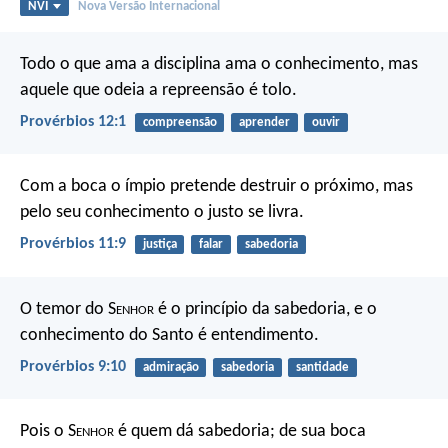
NVI
Nova Versão Internacional
Todo o que ama a disciplina ama o conhecimento,
mas
aquele que odeia a repreensão é tolo.
Provérbios 12:1
compreensão
aprender
ouvir
Com a boca o ímpio pretende destruir o próximo,
mas
pelo seu conhecimento o justo se livra.
Provérbios 11:9
justiça
falar
sabedoria
O temor do S
enhor
é o princípio da sabedoria,
e o
conhecimento do Santo é entendimento.
Provérbios 9:10
admiração
sabedoria
santidade
Pois o S
enhor
é quem dá sabedoria;
de sua boca