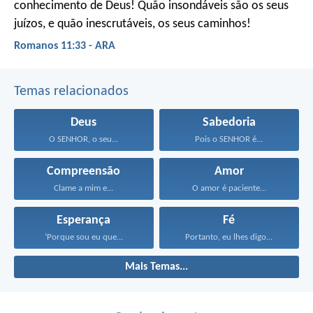
conhecimento de Deus! Quão insondáveis são os seus
juízos, e quão inescrutáveis, os seus caminhos!
Romanos 11:33 - ARA
Temas relacionados
Deus
Sabedoria
O SENHOR, o seu...
Pois o SENHOR é...
Compreensão
Amor
Clame a mim e...
O amor é paciente...
Esperança
Fé
‘Porque sou eu que...
Portanto, eu lhes digo...
Mais Temas...