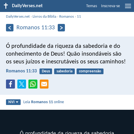
DailyVerses.net
Temas
Inscreva-se
DailyVerses.net
›
Livros da Bíblia
›
Romanos
›
11
Romanos 11:33
Ó profundidade da riqueza da sabedoria
e do
conhecimento de Deus!
Quão insondáveis são
os seus juízos
e inescrutáveis os seus caminhos!
Romanos 11:33
Deus
sabedoria
compreensão
Leia
Romanos 11
online
NVI