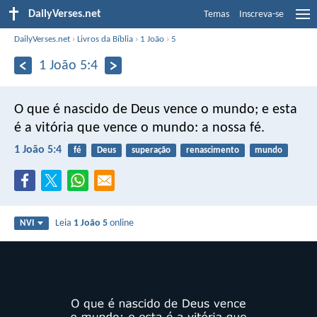
DailyVerses.net
Temas
Inscreva-se
DailyVerses.net
›
Livros da Bíblia
›
1 João
›
5
1 João 5:4
O que é nascido de Deus vence o mundo; e esta
é a vitória que vence o mundo: a nossa fé.
1 João 5:4
fé
Deus
superação
renascimento
mundo
Leia
1 João 5
online
NVI