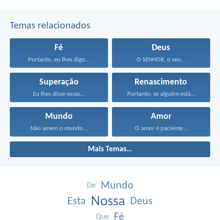
Temas relacionados
Fé
Deus
Portanto, eu lhes digo...
O SENHOR, o seu...
Superação
Renascimento
Eu lhes disse essas...
Portanto, se alguém está...
Mundo
Amor
Não amem o mundo...
O amor é paciente...
Mais Temas...
Mundo
De
Nossa
Esta
Deus
Fé
Que