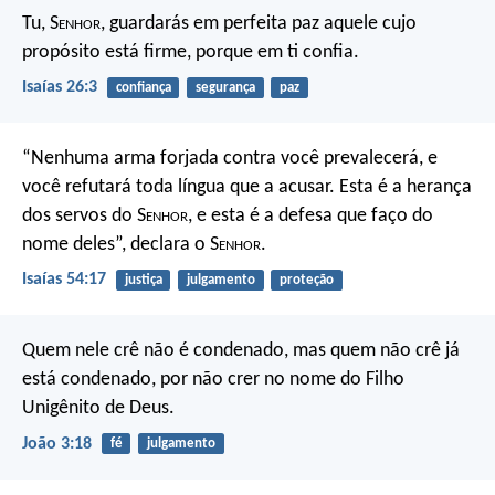
Tu, S
enhor
, guardarás em perfeita paz
aquele cujo
propósito está firme,
porque em ti confia.
Isaías 26:3
confiança
segurança
paz
“Nenhuma arma forjada contra você prevalecerá,
e
você refutará toda língua que a acusar.
Esta é a herança
dos servos do S
enhor
,
e esta é a defesa que faço do
nome deles”, declara o S
enhor
.
Isaías 54:17
justiça
julgamento
proteção
Quem nele crê não é condenado, mas quem não crê já
está condenado, por não crer no nome do Filho
Unigênito de Deus.
João 3:18
fé
julgamento