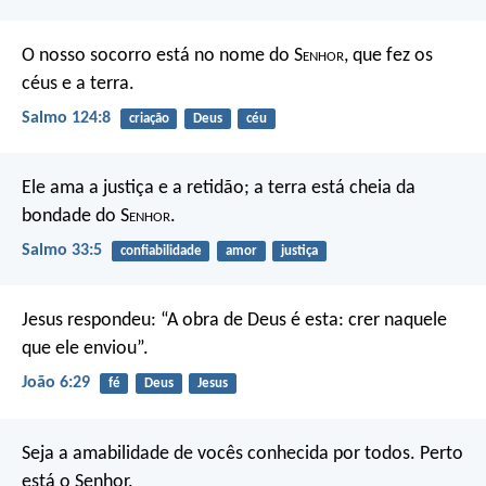
O nosso socorro está no nome do S
enhor
,
que fez os
céus e a terra.
Salmo 124:8
criação
Deus
céu
Ele ama a justiça e a retidão;
a terra está cheia da
bondade do S
enhor
.
Salmo 33:5
confiabilidade
amor
justiça
Jesus respondeu: “A obra de Deus é esta: crer naquele
que ele enviou”.
João 6:29
fé
Deus
Jesus
Seja a amabilidade de vocês conhecida por todos. Perto
está o Senhor.