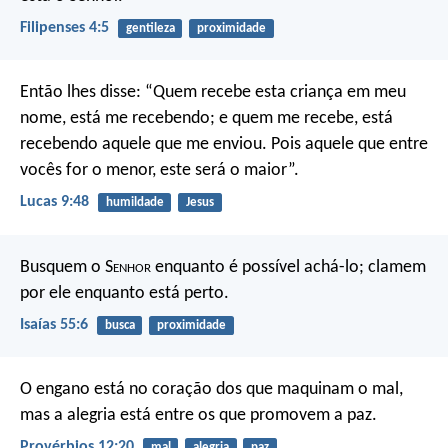
Filipenses 4:5
gentileza
proximidade
Então lhes disse: “Quem recebe esta criança em meu
nome, está me recebendo; e quem me recebe, está
recebendo aquele que me enviou. Pois aquele que entre
vocês for o menor, este será o maior”.
Lucas 9:48
humildade
Jesus
Busquem o S
enhor
enquanto é possível achá-lo;
clamem
por ele enquanto está perto.
Isaías 55:6
busca
proximidade
O engano está no coração dos que maquinam o mal,
mas a alegria está entre os que promovem a paz.
Provérbios 12:20
mal
alegria
paz