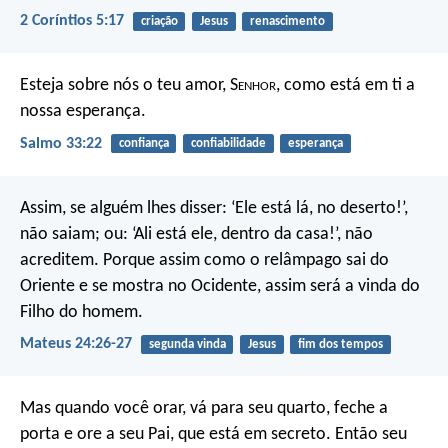
2 Coríntios 5:17
criação
Jesus
renascimento
Esteja sobre nós o teu amor, S
enhor
,
como está em ti a
nossa esperança.
Salmo 33:22
confiança
confiabilidade
esperança
Assim, se alguém lhes disser: ‘Ele está lá, no deserto!’,
não saiam; ou: ‘Ali está ele, dentro da casa!’, não
acreditem. Porque assim como o relâmpago sai do
Oriente e se mostra no Ocidente, assim será a vinda do
Filho do homem.
Mateus 24:26-27
segunda vinda
Jesus
fim dos tempos
Mas quando você orar, vá para seu quarto, feche a
porta e ore a seu Pai, que está em secreto. Então seu