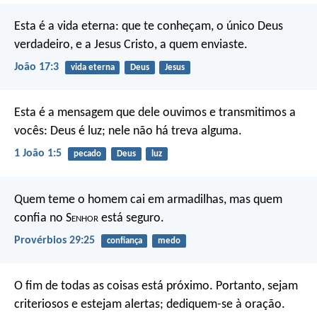
Esta é a vida eterna: que te conheçam, o único Deus
verdadeiro, e a Jesus Cristo, a quem enviaste.
João 17:3
vida eterna
Deus
Jesus
Esta é a mensagem que dele ouvimos e transmitimos a
vocês: Deus é luz; nele não há treva alguma.
1 João 1:5
pecado
Deus
luz
Quem teme o homem cai em armadilhas,
mas quem
confia no S
enhor
está seguro.
Provérbios 29:25
confiança
medo
O fim de todas as coisas está próximo. Portanto, sejam
criteriosos e estejam alertas; dediquem-se à oração.