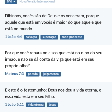
NVI
Nova Versão Internacional
Filhinhos, vocês são de Deus e os venceram, porque
aquele que está em vocês é maior do que aquele que
está no mundo.
1 João 4:4
salvação
superação
todo-poderoso
Por que você repara no cisco que está no olho do seu
irmão, e não se dá conta da viga que está em seu
próprio olho?
Mateus 7:3
pecado
julgamento
E este é o testemunho: Deus nos deu a vida eterna, e
essa vida está em seu Filho.
1 João 5:11
vida eterna
Jesus