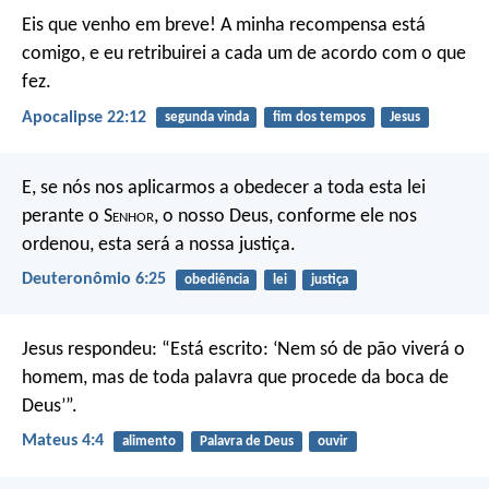
Eis que venho em breve! A minha recompensa está
comigo, e eu retribuirei a cada um de acordo com o que
fez.
Apocalipse 22:12
segunda vinda
fim dos tempos
Jesus
E, se nós nos aplicarmos a obedecer a toda esta lei
perante o S
enhor
, o nosso Deus, conforme ele nos
ordenou, esta será a nossa justiça.
Deuteronômio 6:25
obediência
lei
justiça
Jesus respondeu: “Está escrito: ‘Nem só de pão viverá o
homem, mas de toda palavra que procede da boca de
Deus’”.
Mateus 4:4
alimento
Palavra de Deus
ouvir