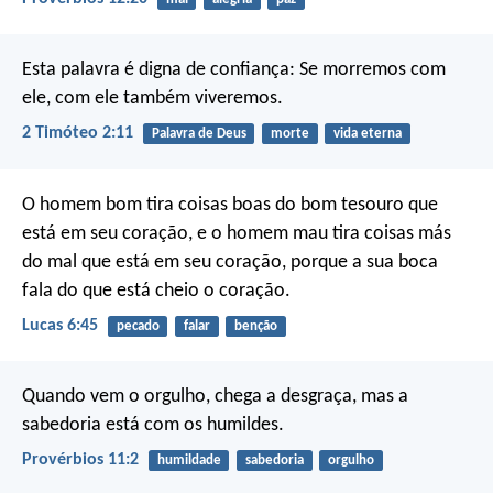
Esta palavra é digna de confiança:
Se morremos com
ele,
com ele também viveremos.
2 Timóteo 2:11
Palavra de Deus
morte
vida eterna
O homem bom tira coisas boas do bom tesouro que
está em seu coração, e o homem mau tira coisas más
do mal que está em seu coração, porque a sua boca
fala do que está cheio o coração.
Lucas 6:45
pecado
falar
benção
Quando vem o orgulho, chega a desgraça,
mas a
sabedoria está com os humildes.
Provérbios 11:2
humildade
sabedoria
orgulho