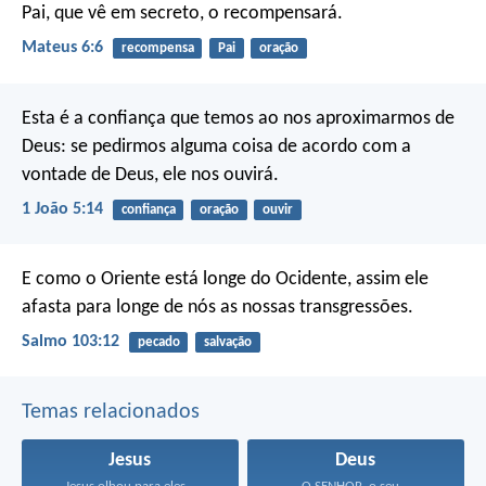
Pai, que vê em secreto, o recompensará.
Mateus 6:6
recompensa
Pai
oração
Esta é a confiança que temos ao nos aproximarmos de
Deus: se pedirmos alguma coisa de acordo com a
vontade de Deus, ele nos ouvirá.
1 João 5:14
confiança
oração
ouvir
E como o Oriente está longe do Ocidente,
assim ele
afasta para longe de nós as nossas transgressões.
Salmo 103:12
pecado
salvação
Temas relacionados
Jesus
Deus