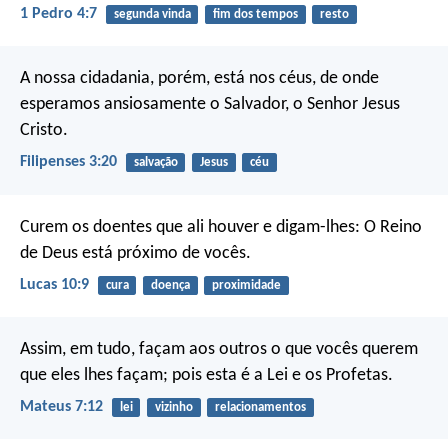
1 Pedro 4:7
segunda vinda
fim dos tempos
resto
A nossa cidadania, porém, está nos céus, de onde
esperamos ansiosamente o Salvador, o Senhor Jesus
Cristo.
Filipenses 3:20
salvação
Jesus
céu
Curem os doentes que ali houver e digam-lhes: O Reino
de Deus está próximo de vocês.
Lucas 10:9
cura
doença
proximidade
Assim, em tudo, façam aos outros o que vocês querem
que eles lhes façam; pois esta é a Lei e os Profetas.
Mateus 7:12
lei
vizinho
relacionamentos