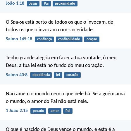
João 1:18
Jesus
Pai
proximidade
O S
enhor
está perto de todos os que o invocam,
de
todos os que o invocam com sinceridade.
Salmo 145:18
confiança
confiabilidade
oração
Tenho grande alegria em fazer a tua vontade,
ó meu
Deus;
a tua lei está no fundo do meu coração.
Salmo 40:8
obediência
lei
coração
Não amem o mundo nem o que nele há. Se alguém ama
o mundo, o amor do Pai não está nele.
1 João 2:15
pecado
amor
Pai
O que é nascido de Deus vence o mundo; e esta é a