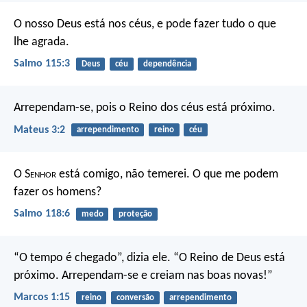
O nosso Deus está nos céus,
e pode fazer tudo o que
lhe agrada.
Salmo 115:3
Deus
céu
dependência
Arrependam-se, pois o Reino dos céus está próximo.
Mateus 3:2
arrependimento
reino
céu
O S
enhor
está comigo, não temerei.
O que me podem
fazer os homens?
Salmo 118:6
medo
proteção
“O tempo é chegado”, dizia ele. “O Reino de Deus está
próximo. Arrependam-se e creiam nas boas novas!”
Marcos 1:15
reino
conversão
arrependimento