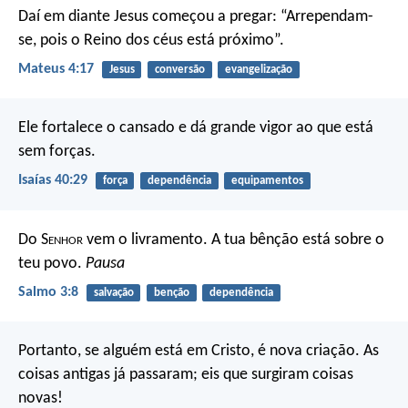
Daí em diante Jesus começou a pregar: “Arrependam-
se, pois o Reino dos céus está próximo”.
Mateus 4:17
Jesus
conversão
evangelização
Ele fortalece o cansado
e dá grande vigor ao que está
sem forças.
Isaías 40:29
força
dependência
equipamentos
Do S
enhor
vem o livramento.
A tua bênção está sobre o
teu povo.
Pausa
Salmo 3:8
salvação
benção
dependência
Portanto, se alguém está em Cristo, é nova criação. As
coisas antigas já passaram; eis que surgiram coisas
novas!