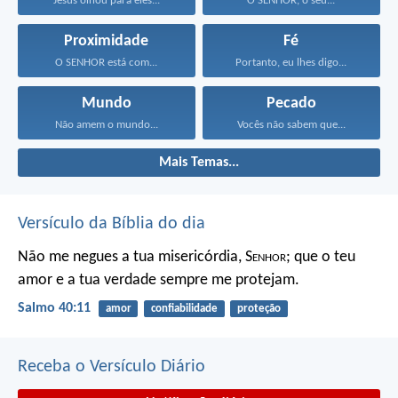
Jesus olhou para eles...
O SENHOR, o seu...
Proximidade
Fé
O SENHOR está com...
Portanto, eu lhes digo...
Mundo
Pecado
Não amem o mundo...
Vocês não sabem que...
Mais Temas...
Versículo da Bíblia do dia
Não me negues a tua misericórdia, S
enhor
;
que o teu
amor e a tua verdade sempre me protejam.
Salmo 40:11
amor
confiabilidade
proteção
Receba o Versículo Diário