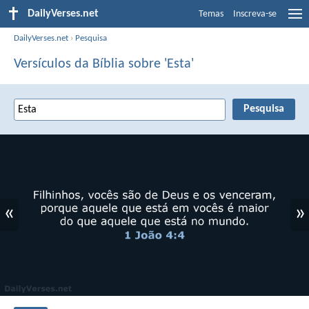
DailyVerses.net
Temas
Inscreva-se
DailyVerses.net
›
Pesquisa
Versículos da Bíblia sobre 'Esta'
«
»