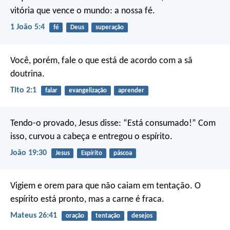
vitória que vence o mundo: a nossa fé.
1 João 5:4
fé
Deus
superação
Você, porém, fale o que está de acordo com a sã
doutrina.
Tito 2:1
falar
evangelização
aprender
Tendo-o provado, Jesus disse: “Está consumado!” Com
isso, curvou a cabeça e entregou o espírito.
João 19:30
Jesus
Espírito
páscoa
Vigiem e orem para que não caiam em tentação. O
espírito está pronto, mas a carne é fraca.
Mateus 26:41
oração
tentação
desejos