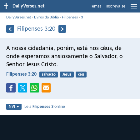
DailyVerses.net
Temas
Inscreva-se
DailyVerses.net
›
Livros da Bíblia
›
Filipenses
›
3
Filipenses 3:20
A nossa cidadania, porém, está nos céus, de
onde esperamos ansiosamente o Salvador, o
Senhor Jesus Cristo.
Filipenses 3:20
salvação
Jesus
céu
Leia
Filipenses 3
online
NVI