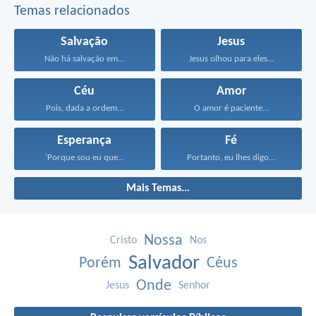
Temas relacionados
Salvação
Jesus
Não há salvação em...
Jesus olhou para eles...
Céu
Amor
Pois, dada a ordem...
O amor é paciente...
Esperança
Fé
‘Porque sou eu que...
Portanto, eu lhes digo...
Mais Temas...
Nossa
Cristo
Nos
Salvador
Porém
Céus
Onde
Jesus
Senhor