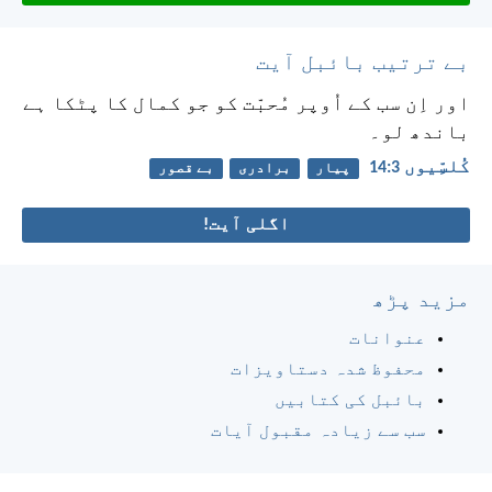
بے ترتیب بائبل آیت
اور اِن سب کے اُوپر مُحبّت کو جو کمال کا پٹکا ہے
باندھ لو۔
کُلسِّیوں 3:‏14
پیار
برادری
بے قصور
اگلی آیت!
مزید پڑھ
عنوانات
محفوظ شدہ دستاویزات
بائبل کی کتابیں
سب سے زیادہ مقبول آیات