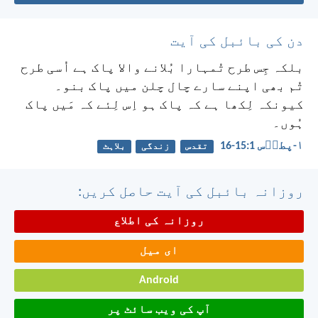
دن کی بائبل کی آیت
بلکہ جِس طرح تُمہارا بُلانے والا پاک ہے اُسی طرح
تُم بھی اپنے سارے چال چلن میں پاک بنو۔
کیونکہ لِکھا ہے کہ پاک ہو اِس لِئے کہ مَیں پاک
ہُوں۔
۱-پطرؔس 1:‏15-‏16
تقدس
زندگی
بلاہٹ
روزانہ بائبل کی آیت حاصل کریں:
روزانہ کی اطلاع
ای میل
Android
آپ کی ویب سائٹ پر