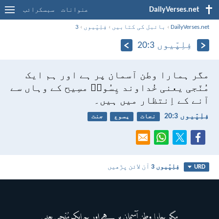
DailyVerses.net
عنوانات
سبسکرائب
DailyVerses.net
›
بائبل کی کتابیں
›
فِلِپّیوں
›
3
فِلِپّیوں 3:‏20
مگر ہمارا وطن آسمان پر ہے اور ہم ایک
مُنّجی یعنی خُداوند یِسُوعؔ مسِیح کے وہاں سے
آنے کے اِنتظار میں ہیں۔
فِلِپّیوں 3:‏20
نجات
یسوع
جنت
فِلِپّیوں 3
آن لائن پڑھیں
URD