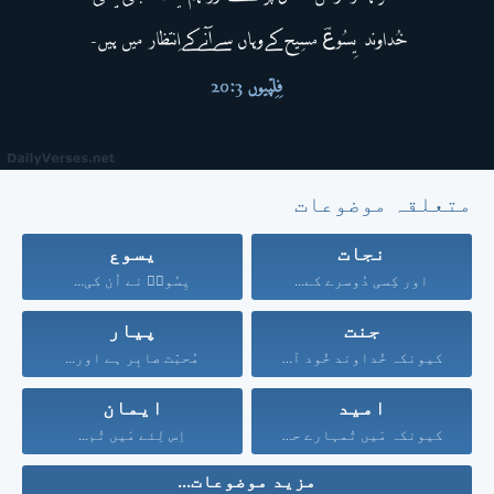
متعلقہ موضوعات
نجات
یسوع
اور کِسی دُوسرے کے...
یِسُوعؔ نے اُن کی...
جنت
پیار
کیونکہ خُداوند خُود آسمان...
مُحبّت صابِر ہے اور...
امید
ایمان
کیونکہ مَیں تُمہارے حق...
اِس لِئے مَیں تُم...
مزید موضوعات...