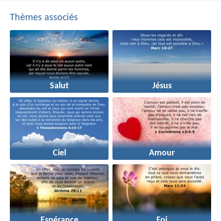
Thèmes associés
Salut
Jésus
Ciel
Amour
Espérance
Foi