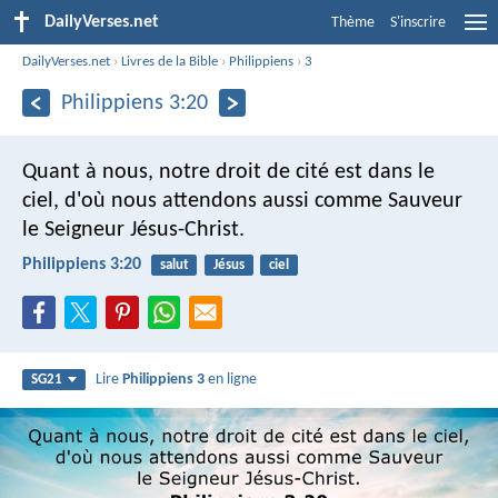
DailyVerses.net
Thème
S'inscrire
DailyVerses.net
›
Livres de la Bible
›
Philippiens
›
3
Philippiens 3:20
Quant à nous, notre droit de cité est dans le
ciel, d'où nous attendons aussi comme Sauveur
le Seigneur Jésus-Christ.
Philippiens 3:20
salut
Jésus
ciel
Lire
Philippiens 3
en ligne
SG21