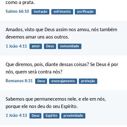
como a prata.
Salmo 66:10
tentação
sofrimento
purificação
Amados, visto que Deus assim nos amou, nós também
devemos amar uns aos outros.
1 João 4:11
amor
Deus
comunidade
Que diremos, pois, diante dessas coisas? Se Deus é por
nós, quem será contra nós?
Romanos 8:31
Deus
encorajamento
proteção
Sabemos que permanecemos nele, e ele em nós,
porque ele nos deu do seu Espírito.
1 João 4:13
Deus
Espírito
proximidade