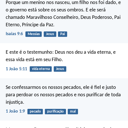
Porque um menino nos nasceu,
um filho nos foi dado,
e
o governo está sobre os seus ombros.
E ele será
chamado
Maravilhoso Conselheiro, Deus Poderoso,
Pai
Eterno, Príncipe da Paz.
Isaías 9:6
Messias
Jesus
Pai
E este é o testemunho: Deus nos deu a vida eterna, e
essa vida está em seu Filho.
1 João 5:11
vida eterna
Jesus
Se confessarmos os nossos pecados, ele é fiel e justo
para perdoar os nossos pecados e nos purificar de toda
injustiça.
1 João 1:9
pecado
purificação
mal