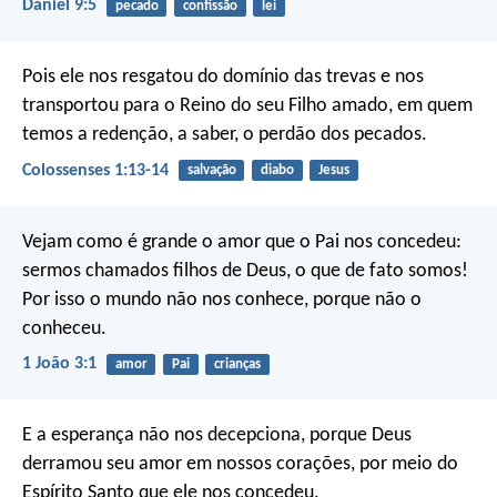
Daniel 9:5
pecado
confissão
lei
Pois ele nos resgatou do domínio das trevas e nos
transportou para o Reino do seu Filho amado, em quem
temos a redenção, a saber, o perdão dos pecados.
Colossenses 1:13-14
salvação
diabo
Jesus
Vejam como é grande o amor que o Pai nos concedeu:
sermos chamados filhos de Deus, o que de fato somos!
Por isso o mundo não nos conhece, porque não o
conheceu.
1 João 3:1
amor
Pai
crianças
E a esperança não nos decepciona, porque Deus
derramou seu amor em nossos corações, por meio do
Espírito Santo que ele nos concedeu.