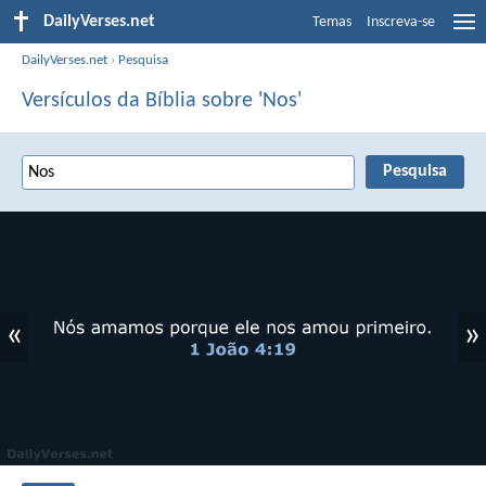
DailyVerses.net
Temas
Inscreva-se
DailyVerses.net
›
Pesquisa
Versículos da Bíblia sobre 'Nos'
«
»