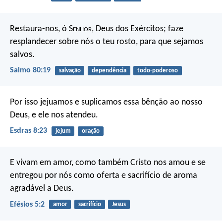
Restaura-nos, ó S
enhor
, Deus dos Exércitos;
faze
resplandecer sobre nós o teu rosto,
para que sejamos
salvos.
Salmo 80:19
salvação
dependência
todo-poderoso
Por isso jejuamos e suplicamos essa bênção ao nosso
Deus, e ele nos atendeu.
Esdras 8:23
jejum
oração
E vivam em amor, como também Cristo nos amou e se
entregou por nós como oferta e sacrifício de aroma
agradável a Deus.
Efésios 5:2
amor
sacrifício
Jesus