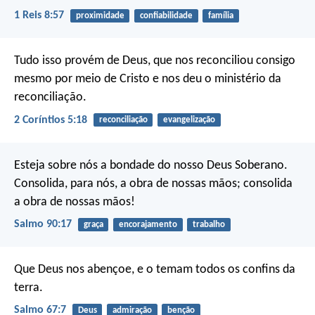
1 Reis 8:57
proximidade
confiabilidade
família
Tudo isso provém de Deus, que nos reconciliou consigo
mesmo por meio de Cristo e nos deu o ministério da
reconciliação.
2 Coríntios 5:18
reconciliação
evangelização
Esteja sobre nós a bondade do nosso Deus Soberano.
Consolida, para nós, a obra de nossas mãos;
consolida
a obra de nossas mãos!
Salmo 90:17
graça
encorajamento
trabalho
Que Deus nos abençoe,
e o temam todos os confins da
terra.
Salmo 67:7
Deus
admiração
benção