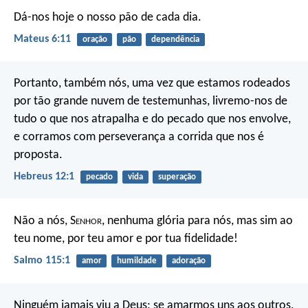
Dá-nos hoje o nosso pão de cada dia.
Mateus 6:11
oração
pão
dependência
Portanto, também nós, uma vez que estamos rodeados
por tão grande nuvem de testemunhas, livremo-nos de
tudo o que nos atrapalha e do pecado que nos envolve,
e corramos com perseverança a corrida que nos é
proposta.
Hebreus 12:1
pecado
vida
superação
Não a nós, S
enhor
, nenhuma glória para nós,
mas sim ao
teu nome,
por teu amor e por tua fidelidade!
Salmo 115:1
amor
humildade
adoração
Ninguém jamais viu a Deus; se amarmos uns aos outros,