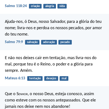
Salmo 118:24
criação
alegria
vida
Ajuda-nos, ó Deus, nosso Salvador,
para a glória do teu
nome;
livra-nos e perdoa os nossos pecados,
por amor
do teu nome.
Salmo 79:9
salvação
adoração
pecado
E não nos deixes cair em tentação,
mas livra-nos do
mal,
porque teu é o Reino, o poder e a glória para
sempre. Amém.
Mateus 6:13
tentação
desejos
mal
Que o S
enhor
, o nosso Deus, esteja conosco, assim
como esteve com os nossos antepassados. Que ele
jamais nos deixe nem nos abandone!