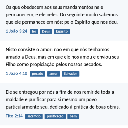
Os que obedecem aos seus mandamentos nele
permanecem, e ele neles. Do seguinte modo sabemos
que ele permanece em nós: pelo Espírito que nos deu.
1 João 3:24
lei
Deus
Espírito
Nisto consiste o amor: não em que nós tenhamos
amado a Deus, mas em que ele nos amou e enviou seu
Filho como propiciação pelos nossos pecados.
1 João 4:10
pecado
amor
Salvador
Ele se entregou por nós a fim de nos remir de toda a
maldade e purificar para si mesmo um povo
particularmente seu, dedicado à prática de boas obras.
Tito 2:14
sacrifício
purificação
bem