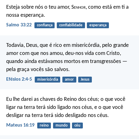
Esteja sobre nós o teu amor, S
enhor
,
como está em ti a
nossa esperança.
Salmo 33:22
confiança
confiabilidade
esperança
Todavia, Deus, que é rico em misericórdia, pelo grande
amor com que nos amou, deu-nos vida com Cristo,
quando ainda estávamos mortos em transgressões —
pela graça vocês são salvos.
Efésios 2:4-5
misericórdia
amor
Jesus
Eu lhe darei as chaves do Reino dos céus; o que você
ligar na terra terá sido ligado nos céus, e o que você
desligar na terra terá sido desligado nos céus.
Mateus 16:19
reino
mundo
céu