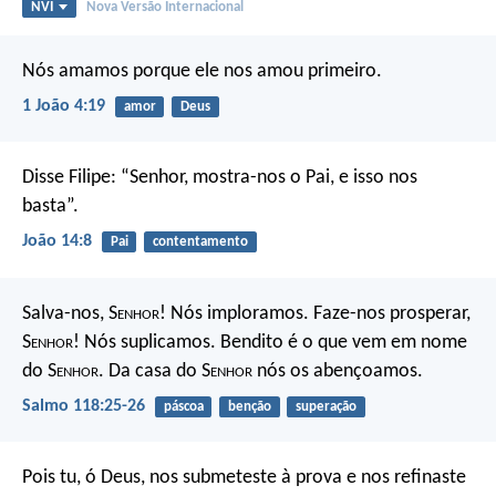
NVI
Nova Versão Internacional
Nós amamos porque ele nos amou primeiro.
1 João 4:19
amor
Deus
Disse Filipe: “Senhor, mostra-nos o Pai, e isso nos
basta”.
João 14:8
Pai
contentamento
Salva-nos, S
enhor
! Nós imploramos.
Faze-nos prosperar,
S
enhor
! Nós suplicamos.
Bendito é o que vem em nome
do S
enhor
.
Da casa do S
enhor
nós os abençoamos.
Salmo 118:25-26
páscoa
benção
superação
Pois tu, ó Deus, nos submeteste à prova
e nos refinaste