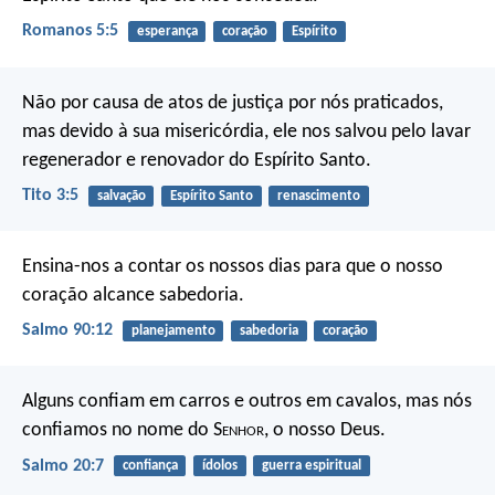
Romanos 5:5
esperança
coração
Espírito
Não por causa de atos de justiça por nós praticados,
mas devido à sua misericórdia, ele nos salvou pelo lavar
regenerador e renovador do Espírito Santo.
Tito 3:5
salvação
Espírito Santo
renascimento
Ensina-nos a contar os nossos dias
para que o nosso
coração alcance sabedoria.
Salmo 90:12
planejamento
sabedoria
coração
Alguns confiam em carros e outros em cavalos,
mas nós
confiamos
no nome do S
enhor
, o nosso Deus.
Salmo 20:7
confiança
ídolos
guerra espiritual