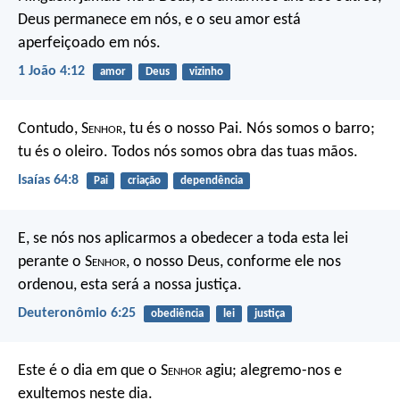
Deus permanece em nós, e o seu amor está
aperfeiçoado em nós.
1 João 4:12
amor
Deus
vizinho
Contudo, S
enhor
, tu és o nosso Pai.
Nós somos o barro;
tu és o oleiro.
Todos nós somos obra das tuas mãos.
Isaías 64:8
Pai
criação
dependência
E, se nós nos aplicarmos a obedecer a toda esta lei
perante o S
enhor
, o nosso Deus, conforme ele nos
ordenou, esta será a nossa justiça.
Deuteronômio 6:25
obediência
lei
justiça
Este é o dia em que o S
enhor
agiu;
alegremo-nos e
exultemos neste dia.