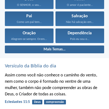
O SENHOR, o seu...
O amor é paciente...
Pai
Salvação
Como um pai tem...
Não há salvação em...
Oração
Dependência
Alegrem-se sempre. Orem continuamente...
Pois eu sou o...
Mais Temas...
Versículo da Bíblia do dia
Assim como você não conhece o caminho do vento,
nem como o corpo é formado no ventre de uma
mulher,
também não pode compreender as obras de
Deus,
o Criador de todas as coisas.
Eclesiastes 11:5
Deus
compreensão