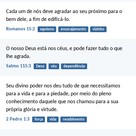
Cada um de nós deve agradar ao seu próximo para o
bem dele, a fim de edificá-lo.
Romanos 15:2
egoísmo
encorajamento
vizinho
O nosso Deus está nos céus,
e pode fazer tudo o que
lhe agrada.
Salmo 115:3
Deus
céu
dependência
Seu divino poder nos deu tudo de que necessitamos
para a vida e para a piedade, por meio do pleno
conhecimento daquele que nos chamou para a sua
própria glória e virtude.
2 Pedro 1:3
força
vida
recebimento