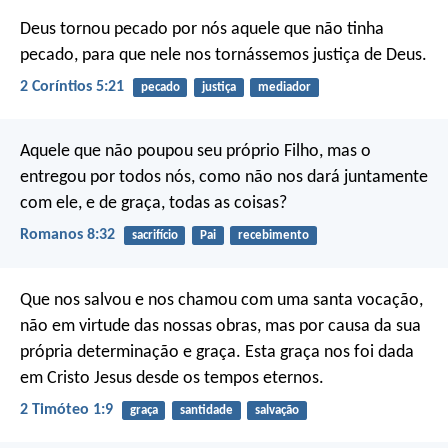
Deus tornou pecado por nós aquele que não tinha
pecado, para que nele nos tornássemos justiça de Deus.
2 Coríntios 5:21
pecado
justiça
mediador
Aquele que não poupou seu próprio Filho, mas o
entregou por todos nós, como não nos dará juntamente
com ele, e de graça, todas as coisas?
Romanos 8:32
sacrifício
Pai
recebimento
Que nos salvou e nos chamou com uma santa vocação,
não em virtude das nossas obras, mas por causa da sua
própria determinação e graça. Esta graça nos foi dada
em Cristo Jesus desde os tempos eternos.
2 Timóteo 1:9
graça
santidade
salvação