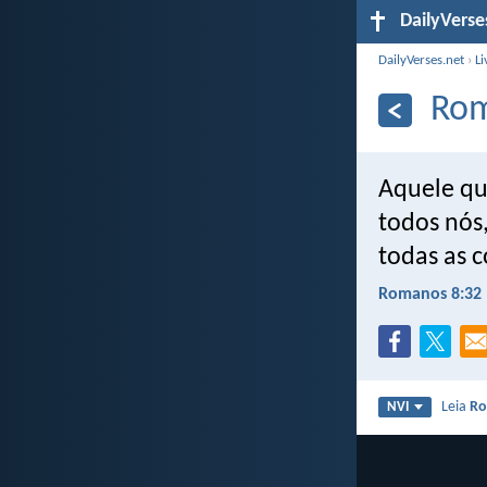
DailyVerse
DailyVerses.net
›
Li
Rom
Aquele qu
todos nós
todas as c
Romanos 8:32
Leia
Ro
NVI