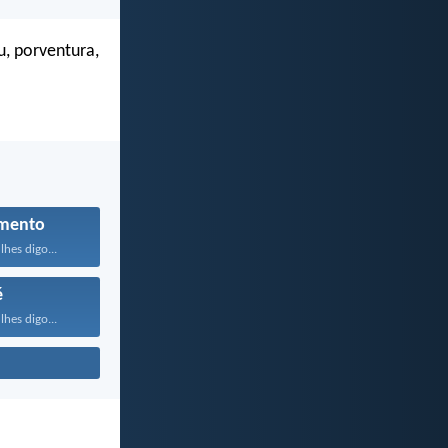
u, porventura,
mento
lhes digo...
é
lhes digo...