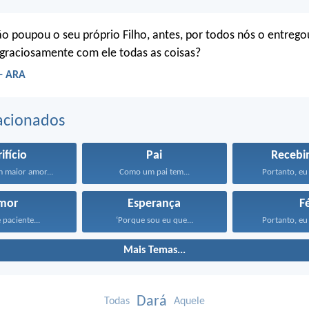
o poupou o seu próprio Filho, antes, por todos nós o entrego
graciosamente com ele todas as coisas?
- ARA
acionados
ifício
Pai
Recebi
 maior amor...
Como um pai tem...
Portanto, eu 
mor
Esperança
F
 paciente...
‘Porque sou eu que...
Portanto, eu 
Mais Temas...
Dará
Todas
Aquele