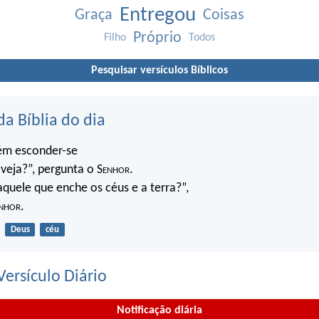
Entregou
Graça
Coisas
Próprio
Filho
Todos
Pesquisar versículos Bíblicos
da Bíblia do dia
ém esconder-se
veja?”, pergunta o S
enhor
.
quele que enche os céus e a terra?”,
nhor
.
Deus
céu
ersículo Diário
Notificação diária