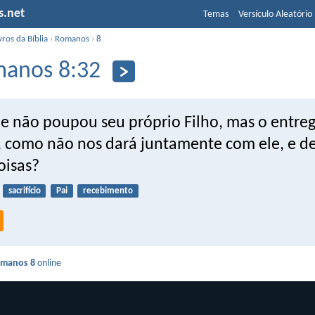
s.net
Temas
Versículo Aleatório
vros da Bíblia
›
Romanos
›
8
anos 8:32
e não poupou seu próprio Filho, mas o entre
, como não nos dará juntamente com ele, e de
oisas?
sacrifício
Pai
recebimento
manos 8
online