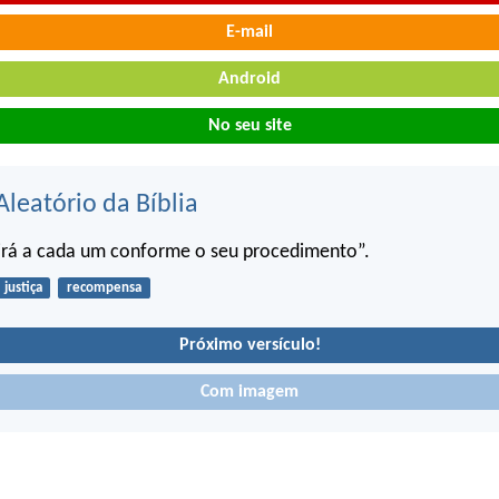
E-mail
Android
No seu site
Aleatório da Bíblia
uirá a cada um conforme o seu procedimento”.
justiça
recompensa
Próximo versículo!
Com imagem