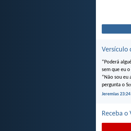
Versículo 
“Poderá algu
sem que eu o 
“Não sou eu a
pergunta o S
e
Jeremias 23:24
Receba o V