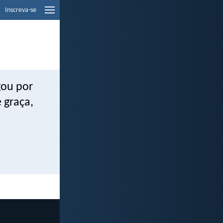
Inscreva-se
gou por
 graça,