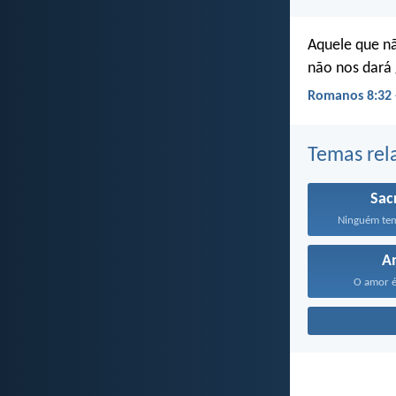
Aquele que nã
não nos dará 
Romanos 8:32 
Temas rel
Sacr
Ninguém tem
A
O amor é