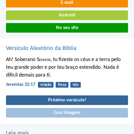
E-mail
Android
No seu site
Versículo Aleatório da Bíblia
Ah! Soberano S
enhor
, tu fizeste os céus e a terra pelo
teu grande poder e por teu braço estendido. Nada é
difícil demais para ti.
Jeremias 32:17
criação
força
céu
Próximo versículo!
Com imagem
Leia mais