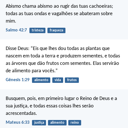
Abismo chama abismo
ao rugir das tuas cachoeiras;
todas as tuas ondas e vagalhões
se abateram sobre
mim.
Salmo 42:7
tristeza
fraqueza
Disse Deus: “Eis que lhes dou todas as plantas que
nascem em toda a terra e produzem sementes, e todas
as árvores que dão frutos com sementes. Elas servirão
de alimento para vocês.”
Gênesis 1:29
alimento
vida
frutos
Busquem, pois, em primeiro lugar o Reino de Deus e a
sua justiça, e todas essas coisas lhes serão
acrescentadas.
Mateus 6:33
justiça
alimento
reino