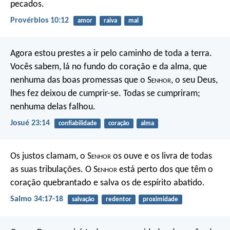
pecados.
Provérbios 10:12
amor
raiva
mal
Agora estou prestes a ir pelo caminho de toda a terra.
Vocês sabem, lá no fundo do coração e da alma, que
nenhuma das boas promessas que o S
enhor
, o seu Deus,
lhes fez deixou de cumprir-se. Todas se cumpriram;
nenhuma delas falhou.
Josué 23:14
confiabilidade
coração
alma
Os justos clamam, o S
enhor
os ouve
e os livra de todas
as suas tribulações.
O S
enhor
está perto dos que têm o
coração quebrantado
e salva os de espírito abatido.
Salmo 34:17-18
salvação
redentor
proximidade