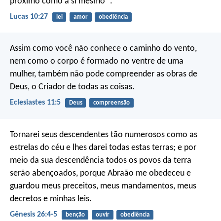
próximo como a si mesmo’”.
Lucas 10:27
lei
amor
obediência
Assim como você não conhece o caminho do vento,
nem como o corpo é formado no ventre de uma
mulher,
também não pode compreender as obras de
Deus,
o Criador de todas as coisas.
Eclesiastes 11:5
Deus
compreensão
Tornarei seus descendentes tão numerosos como as
estrelas do céu e lhes darei todas estas terras; e por
meio da sua descendência todos os povos da terra
serão abençoados, porque Abraão me obedeceu e
guardou meus preceitos, meus mandamentos, meus
decretos e minhas leis.
Gênesis 26:4-5
benção
ouvir
obediência