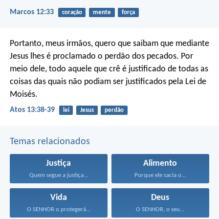
Marcos 12:33
coração
mente
força
Portanto, meus irmãos, quero que saibam que mediante
Jesus lhes é proclamado o perdão dos pecados. Por
meio dele, todo aquele que crê é justificado de todas as
coisas das quais não podiam ser justificados pela Lei de
Moisés.
Atos 13:38-39
lei
Jesus
perdão
Temas relacionados
Justiça
Alimento
Quem segue a justiça...
Porque ele sacia o...
Vida
Deus
O SENHOR o protegerá...
O SENHOR, o seu...