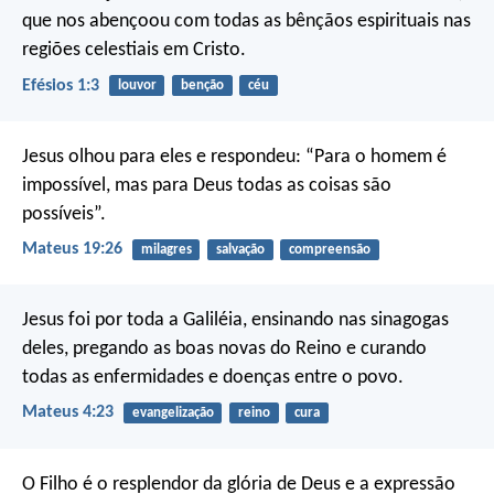
que nos abençoou com todas as bênçãos espirituais nas
regiões celestiais em Cristo.
Efésios 1:3
louvor
benção
céu
Jesus olhou para eles e respondeu: “Para o homem é
impossível, mas para Deus todas as coisas são
possíveis”.
Mateus 19:26
milagres
salvação
compreensão
Jesus foi por toda a Galiléia, ensinando nas sinagogas
deles, pregando as boas novas do Reino e curando
todas as enfermidades e doenças entre o povo.
Mateus 4:23
evangelização
reino
cura
O Filho é o resplendor da glória de Deus e a expressão