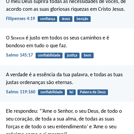
O meu Deus suprirá todas as necessidades de vocês, de
acordo com as suas gloriosas riquezas em Cristo Jesus.
Filipenses 4:19
confiança
Jesus
benção
O S
enhor
é justo em todos os seus caminhos
e é
bondoso em tudo o que faz.
Salmo 145:17
confiabilidade
justiça
bem
A verdade é a essência da tua palavra,
e todas as tuas
justas ordenanças são eternas.
Salmo 119:160
confiabilidade
lei
Palavra de Deus
Ele respondeu: “‘Ame o Senhor, o seu Deus, de todo o
seu coração, de toda a sua alma, de todas as suas
forças e de todo o seu entendimento’ e ‘Ame o seu