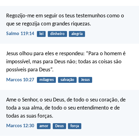
Regozijo-me em seguir os teus testemunhos
como o
que se regozija com grandes riquezas.
Salmo 119:14
lei
dinheiro
alegria
Jesus olhou para eles e respondeu: “Para o homem é
impossível, mas para Deus não; todas as coisas são
possíveis para Deus”.
Marcos 10:27
milagres
salvação
Jesus
Ame o Senhor, o seu Deus, de todo o seu coração, de
toda a sua alma, de todo o seu entendimento e de
todas as suas forças.
Marcos 12:30
amor
Deus
força