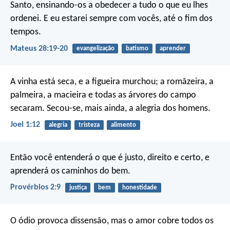
Santo, ensinando-os a obedecer a tudo o que eu lhes
ordenei. E eu estarei sempre com vocês, até o fim dos
tempos.
Mateus 28:19-20
evangelização
batismo
aprender
A vinha está seca,
e a figueira murchou;
a romãzeira, a
palmeira, a macieira
e todas as árvores do campo
secaram.
Secou-se, mais ainda,
a alegria dos homens.
Joel 1:12
alegria
tristeza
alimento
Então você entenderá o que é justo, direito e certo,
e
aprenderá os caminhos do bem.
Provérbios 2:9
justiça
bem
honestidade
O ódio provoca dissensão,
mas o amor cobre todos os