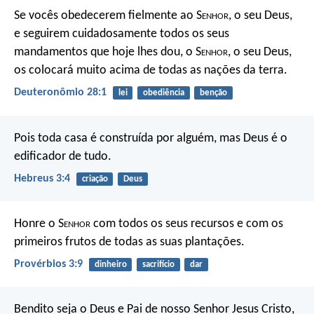
Se vocês obedecerem fielmente ao S
enhor
, o seu Deus,
e seguirem cuidadosamente todos os seus
mandamentos que hoje lhes dou, o S
enhor
, o seu Deus,
os colocará muito acima de todas as nações da terra.
Deuteronômio 28:1
lei
obediência
benção
Pois toda casa é construída por alguém, mas Deus é o
edificador de tudo.
Hebreus 3:4
criação
Deus
Honre o S
enhor
com todos os seus recursos
e com os
primeiros frutos de todas as suas plantações.
Provérbios 3:9
dinheiro
sacrifício
dar
Bendito seja o Deus e Pai de nosso Senhor Jesus Cristo,