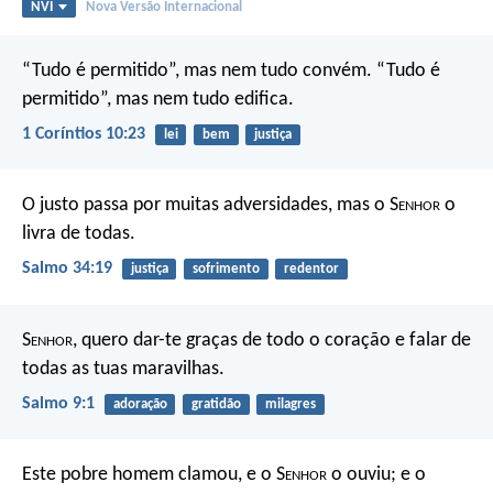
NVI
Nova Versão Internacional
“Tudo é permitido”, mas nem tudo convém. “Tudo é
permitido”, mas nem tudo edifica.
1 Coríntios 10:23
lei
bem
justiça
O justo passa por muitas adversidades,
mas o S
enhor
o
livra de todas.
Salmo 34:19
justiça
sofrimento
redentor
S
enhor
, quero dar-te graças de todo o coração
e falar de
todas as tuas maravilhas.
Salmo 9:1
adoração
gratidão
milagres
Este pobre homem clamou,
e o S
enhor
o ouviu;
e o