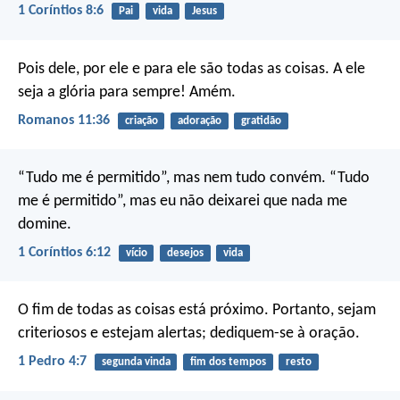
1 Coríntios 8:6
Pai
vida
Jesus
Pois dele, por ele e para ele são todas as coisas.
A ele
seja a glória para sempre! Amém.
Romanos 11:36
criação
adoração
gratidão
“Tudo me é permitido”, mas nem tudo convém. “Tudo
me é permitido”, mas eu não deixarei que nada me
domine.
1 Coríntios 6:12
vício
desejos
vida
O fim de todas as coisas está próximo. Portanto, sejam
criteriosos e estejam alertas; dediquem-se à oração.
1 Pedro 4:7
segunda vinda
fim dos tempos
resto