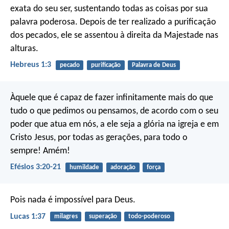
exata do seu ser, sustentando todas as coisas por sua
palavra poderosa. Depois de ter realizado a purificação
dos pecados, ele se assentou à direita da Majestade nas
alturas.
Hebreus 1:3
pecado
purificação
Palavra de Deus
Àquele que é capaz de fazer infinitamente mais do que
tudo o que pedimos ou pensamos, de acordo com o seu
poder que atua em nós, a ele seja a glória na igreja e em
Cristo Jesus, por todas as gerações, para todo o
sempre! Amém!
Efésios 3:20-21
humildade
adoração
força
Pois nada é impossível para Deus.
Lucas 1:37
milagres
superação
todo-poderoso