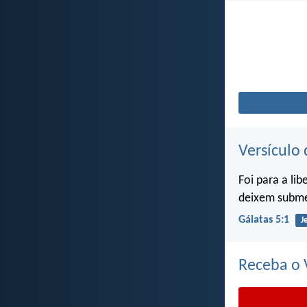
Versículo 
Foi para a li
deixem subme
Gálatas 5:1
J
Receba o V