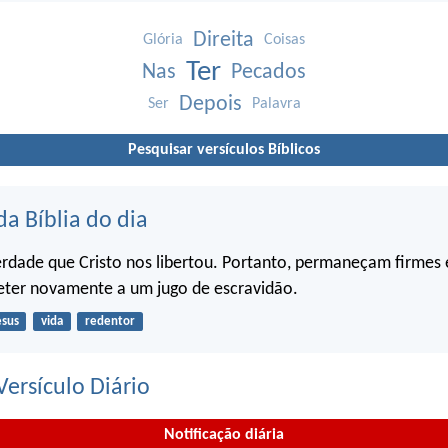
Direita
Glória
Coisas
Ter
Nas
Pecados
Depois
Ser
Palavra
Pesquisar versículos Bíblicos
da Bíblia do dia
berdade que Cristo nos libertou. Portanto, permaneçam firmes 
ter novamente a um jugo de escravidão.
esus
vida
redentor
ersículo Diário
Notificação diária