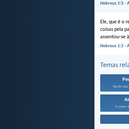
Hebreus 1:3 - 
Ele, que é o 
coisas pela p
assentou-se à
Hebreus 1:3 -
Temas rel
Pe
Vocês não 
A
O amor é