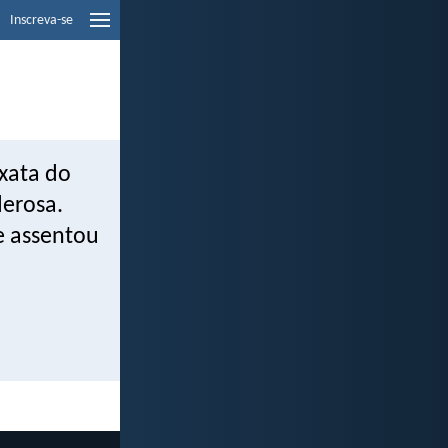
Inscreva-se
exata do
derosa.
se assentou