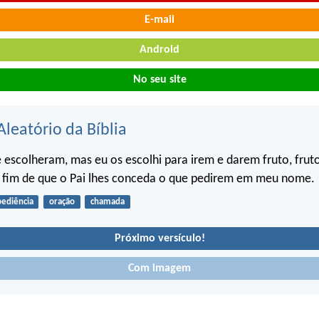
E-mail
Android
No seu site
Aleatório da Bíblia
escolheram, mas eu os escolhi para irem e darem fruto, frut
 fim de que o Pai lhes conceda o que pedirem em meu nome.
ediência
oração
chamada
Próximo versículo!
Com imagem