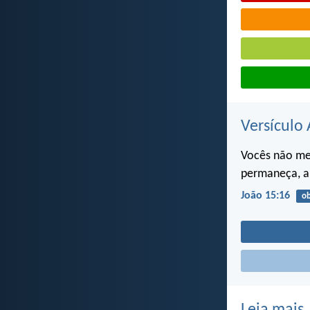
Versículo 
Vocês não me 
permaneça, a
João 15:16
ob
Leia mais