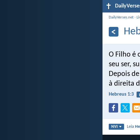
DailyVerse
DailyVerses.net
›
Li
Heb
O Filho é 
seu ser, s
Depois de 
à direita 
Hebreus 1:3
Leia
He
NVI