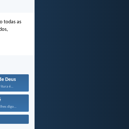
do todas as
dos,
de Deus
itura é...
é
lhes digo...