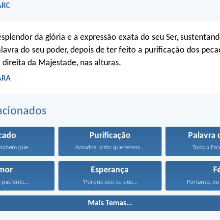
ARC
resplendor da glória e a expressão exata do seu Ser, sustentan
alavra do seu poder, depois de ter feito a purificação dos peca
 direita da Majestade, nas alturas.
 ARA
acionados
cado
Purificação
Palavra 
sabem que...
Amados, visto que temos...
Toda a Escr
mor
Esperança
F
 paciente...
‘Porque sou eu que...
Portanto, eu 
Mais Temas...