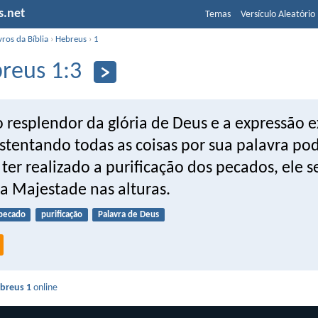
s.net
Temas
Versículo Aleatório
vros da Bíblia
›
Hebreus
›
1
reus 1:3
o resplendor da glória de Deus e a expressão 
ustentando todas as coisas por sua palavra po
ter realizado a purificação dos pecados, ele 
da Majestade nas alturas.
pecado
purificação
Palavra de Deus
breus 1
online