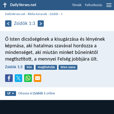
DailyVerses.net
Témák
Feliratkozás
DailyVerses.net
›
Biblia könyvek
›
Zsidók
›
1
Zsidók 1:3
Ő Isten dicsőségének a kisugárzása és lényének
képmása, aki hatalmas szavával hordozza a
mindenséget, aki miután minket bűneinktől
megtisztított, a mennyei Felség jobbjára ült.
Zsidók 1:3
bűn
megtisztulás
Isten szava
Olvassa el
Zsidók 1
online
UF