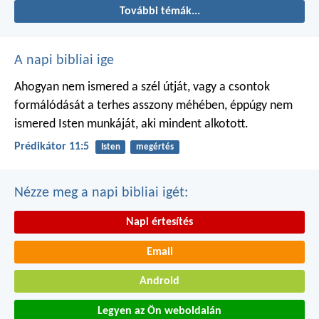
További témák...
A napi bibliai ige
Ahogyan nem ismered a szél útját,
vagy a csontok
formálódását
a terhes asszony méhében,
éppúgy nem
ismered Isten munkáját,
aki mindent alkotott.
Prédikátor 11:5
Isten
megértés
Nézze meg a napi bibliai igét:
Napi értesítés
Email
Android
Legyen az Ön weboldalán