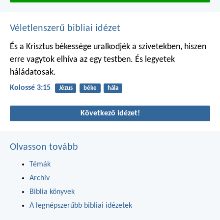
Véletlenszerű bibliai idézet
És a Krisztus békessége uralkodjék a szívetekben, hiszen
erre vagytok elhíva az egy testben. És legyetek
háládatosak.
Kolossé 3:15
Jézus
béke
hála
Következő idézet!
Olvasson tovább
Témák
Archív
Biblia könyvek
A legnépszerűbb bibliai idézetek