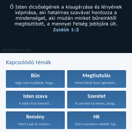
Kapcsolódó témák
Bűn
Megtisztulás
Vagy nem tudjátok, hogy...
Mivel tehát ilyen ígéreteink...
Isten szava
Szeretet
A teljes Írás Istentől...
A szeretet türelmes, jóságos...
Remény
Hit
Mert csak én tudom...
Ezért mondom nektek: higgyétek...