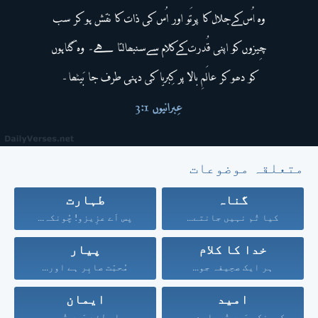
متعلقہ موضوعات
گناہ
طہارت
کیا تُم نہیں جانتے...
پس اَے عزِیزو! چُونکہ...
خدا کا کلام
پیار
ہر ایک صحِیفہ جو...
مُحبّت صابِر ہے اور...
امید
ایمان
کیونکہ مَیں تُمہارے حق...
اِس لِئے مَیں تُم...