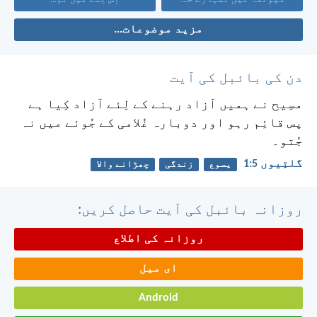
مزید موضوعات...
دن کی بائبل کی آیت
مسِیح نے ہمیں آزاد رہنے کے لِئے آزاد کِیا ہے
پس قائِم رہو اور دوبارہ غُلامی کے جُوئے میں نہ
جُتو۔
گلتِیوں 5:‏1
یسوع
زندگی
چھڑانے والا
روزانہ بائبل کی آیت حاصل کریں:
روزانہ کی اطلاع
ای میل
Android