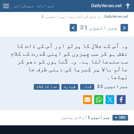
DailyVerses.net
عنوانات
سبسکرائب
DailyVerses.net
›
بائبل کی کتابیں
›
عِبرانیوں
›
1
عِبرانیوں 1:‏3
وہ اُس کے جلال کا پرتَو اور اُس کی ذات کا
نقش ہو کر سب چِیزوں کو اپنی قُدرت کے کلام
سے سنبھالتا ہے۔ وہ گُناہوں کو دھو کر
عالَمِ بالا پر کِبریا کی دہنی طرف جا
بَیٹھا۔
عِبرانیوں 1:‏3
گناہ
طہارت
خدا کا کلام
عِبرانیوں 1
آن لائن پڑھیں
URD