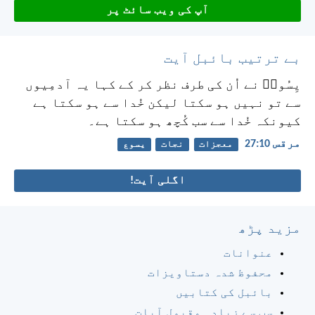
آپ کی ویب سائٹ پر
بے ترتیب بائبل آیت
یِسُوعؔ نے اُن کی طرف نظر کر کے کہا یہ آدمِیوں
سے تو نہیں ہو سکتا لیکن خُدا سے ہو سکتا ہے
کیونکہ خُدا سے سب کُچھ ہو سکتا ہے۔
مرقس 10:‏27
معجزات
نجات
یسوع
اگلی آیت!
مزید پڑھ
عنوانات
محفوظ شدہ دستاویزات
بائبل کی کتابیں
سب سے زیادہ مقبول آیات