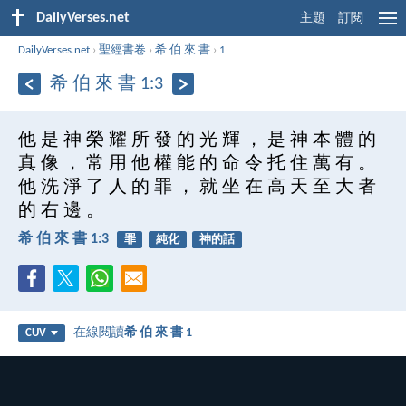
DailyVerses.net
主題
訂閱
DailyVerses.net
›
聖經書卷
›
希 伯 來 書
›
1
希 伯 來 書 1:3
他 是 神 榮 耀 所 發 的 光 輝 ， 是 神 本 體 的
真 像 ， 常 用 他 權 能 的 命 令 托 住 萬 有 。
他 洗 淨 了 人 的 罪 ， 就 坐 在 高 天 至 大 者
的 右 邊 。
希 伯 來 書 1:3
罪
純化
神的話
在線閱讀
希 伯 來 書 1
CUV