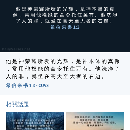
他 是 神 荣 耀 所 发 的 光 辉 ， 是 神 本 体 的 真 像
， 常 用 他 权 能 的 命 令 托 住 万 有 。 他 洗 净 了
人 的 罪 ， 就 坐 在 高 天 至 大 者 的 右 边 。
希 伯 来 书 1:3 - CUVS
相關話題