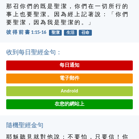
那 召 你 們 的 既 是 聖 潔 ， 你 們 在 一 切 所 行 的
事 上 也 要 聖 潔 。 因 為 經 上 記 著 說 ： 「 你 們
要 聖 潔 ， 因 為 我 是 聖 潔 的 。 」
彼 得 前 書 1:15-16
聖潔
生活
召命
收到每日聖經金句：
每日通知
電子郵件
Android
在您的網站上
隨機聖經金句
耶 穌 聽 見 就 對 他 說 ： 不 要 怕 ， 只 要 信 ！ 你