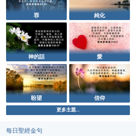
罪
純化
神的話
愛
盼望
信仰
更多主題...
每日聖經金句