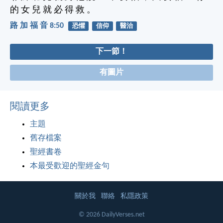
的 女 兒 就 必 得 救 。
路 加 福 音 8:50
恐懼
信仰
醫治
下一節！
有圖片
閱讀更多
主題
舊存檔案
聖經書卷
本最受歡迎的聖經金句
關於我
聯絡
私隱政策
© 2026 DailyVerses.net