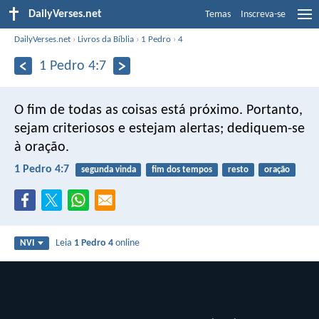
DailyVerses.net
Temas
Inscreva-se
DailyVerses.net
›
Livros da Bíblia
›
1 Pedro
›
4
1 Pedro 4:7
O fim de todas as coisas está próximo. Portanto,
sejam criteriosos e estejam alertas; dediquem-se
à oração.
1 Pedro 4:7
segunda vinda
fim dos tempos
resto
oração
Leia
1 Pedro 4
online
NVI