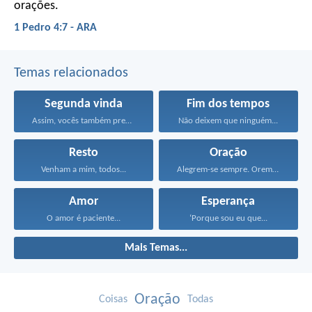
orações.
1 Pedro 4:7 - ARA
Temas relacionados
Segunda vinda
Fim dos tempos
Assim, vocês também precisam...
Não deixem que ninguém...
Resto
Oração
Venham a mim, todos...
Alegrem-se sempre. Orem continuamente...
Amor
Esperança
O amor é paciente...
‘Porque sou eu que...
Mais Temas...
Oração
Coisas
Todas