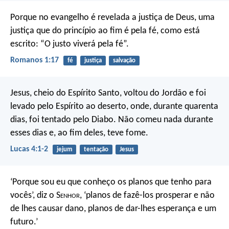
Porque no evangelho é revelada a justiça de Deus, uma
justiça que do princípio ao fim é pela fé, como está
escrito: “O justo viverá pela fé”.
Romanos 1:17
fé
justiça
salvação
Jesus, cheio do Espírito Santo, voltou do Jordão e foi
levado pelo Espírito ao deserto, onde, durante quarenta
dias, foi tentado pelo Diabo. Não comeu nada durante
esses dias e, ao fim deles, teve fome.
Lucas 4:1-2
jejum
tentação
Jesus
‘Porque sou eu que conheço os planos que tenho para
vocês’, diz o S
enhor
, ‘planos de fazê-los prosperar e não
de lhes causar dano, planos de dar-lhes esperança e um
futuro.’