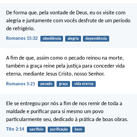
De forma que, pela vontade de Deus, eu os visite com
alegria e juntamente com vocês desfrute de um período
de refrigério.
Romanos 15:32
obediência
alegria
dependência
A fim de que, assim como o pecado reinou na morte,
também a graça reine pela justiça para conceder vida
eterna, mediante Jesus Cristo, nosso Senhor.
Romanos 5:21
pecado
graça
vida eterna
Ele se entregou por nós a fim de nos remir de toda a
maldade e purificar para si mesmo um povo
particularmente seu, dedicado à prática de boas obras.
Tito 2:14
sacrifício
purificação
bem