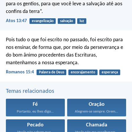
para os gentios,
para que você leve a salvação
até aos
confins da terra”.
Atos 13:47
evangelização
salvação
luz
Pois tudo o que foi escrito no passado, foi escrito para
nos ensinar, de forma que, por meio da perseverança e
do bom ânimo procedentes das Escrituras,
mantenhamos a nossa esperança.
Romanos 15:4
Palavra de Deus
encorajamento
esperança
Temas relacionados
Fé
Oração
Portanto, eu lhes digo...
Alegrem-se sempre. Orem continuamente...
Pecado
Chamada