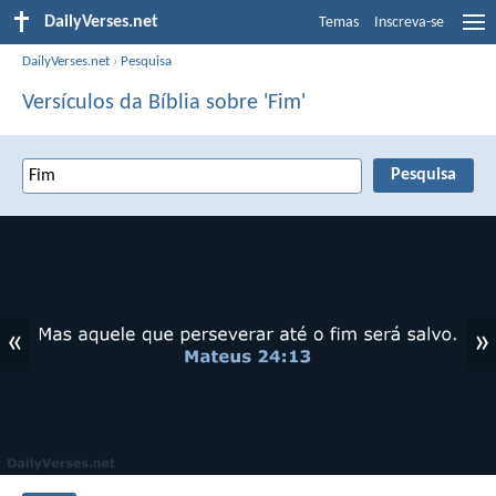
DailyVerses.net
Temas
Inscreva-se
DailyVerses.net
›
Pesquisa
Versículos da Bíblia sobre 'Fim'
«
»