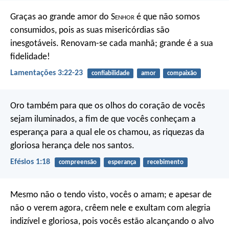
Graças ao grande amor do S
enhor
é que não somos
consumidos,
pois as suas misericórdias são
inesgotáveis.
Renovam-se cada manhã;
grande é a sua
fidelidade!
Lamentações 3:22-23
confiabilidade
amor
compaixão
Oro também para que os olhos do coração de vocês
sejam iluminados, a fim de que vocês conheçam a
esperança para a qual ele os chamou, as riquezas da
gloriosa herança dele nos santos.
Efésios 1:18
compreensão
esperança
recebimento
Mesmo não o tendo visto, vocês o amam; e apesar de
não o verem agora, crêem nele e exultam com alegria
indizível e gloriosa, pois vocês estão alcançando o alvo