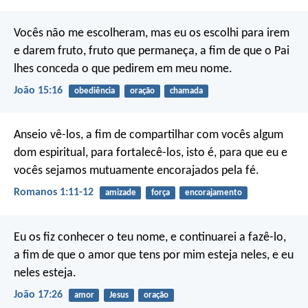
Vocês não me escolheram, mas eu os escolhi para irem
e darem fruto, fruto que permaneça, a fim de que o Pai
lhes conceda o que pedirem em meu nome.
João 15:16
obediência
oração
chamada
Anseio vê-los, a fim de compartilhar com vocês algum
dom espiritual, para fortalecê-los, isto é, para que eu e
vocês sejamos mutuamente encorajados pela fé.
Romanos 1:11-12
amizade
força
encorajamento
Eu os fiz conhecer o teu nome, e continuarei a fazê-lo,
a fim de que o amor que tens por mim esteja neles, e eu
neles esteja.
João 17:26
amor
Jesus
oração