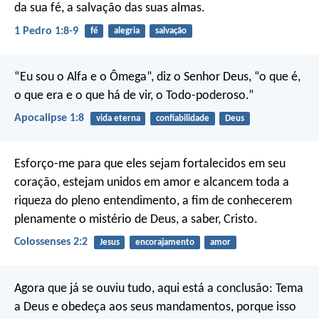
da sua fé, a salvação das suas almas.
1 Pedro 1:8-9
fé
alegria
salvação
“Eu sou o Alfa e o Ômega”, diz o Senhor Deus, “o que é,
o que era e o que há de vir, o Todo-poderoso.”
Apocalipse 1:8
vida eterna
confiabilidade
Deus
Esforço-me para que eles sejam fortalecidos em seu
coração, estejam unidos em amor e alcancem toda a
riqueza do pleno entendimento, a fim de conhecerem
plenamente o mistério de Deus, a saber, Cristo.
Colossenses 2:2
Jesus
encorajamento
amor
Agora que já se ouviu tudo,
aqui está a conclusão:
Tema
a Deus e obedeça aos seus mandamentos,
porque isso