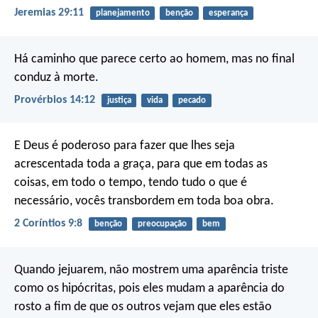
Jeremias 29:11
planejamento
benção
esperança
Há caminho que parece certo ao homem,
mas no final
conduz à morte.
Provérbios 14:12
justiça
vida
pecado
E Deus é poderoso para fazer que lhes seja
acrescentada toda a graça, para que em todas as
coisas, em todo o tempo, tendo tudo o que é
necessário, vocês transbordem em toda boa obra.
2 Coríntios 9:8
benção
preocupação
bem
Quando jejuarem, não mostrem uma aparência triste
como os hipócritas, pois eles mudam a aparência do
rosto a fim de que os outros vejam que eles estão