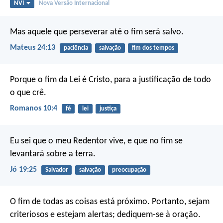
NVI
Nova Versão Internacional
Mas aquele que perseverar até o fim será salvo.
Mateus 24:13
paciência
salvação
fim dos tempos
Porque o fim da Lei é Cristo, para a justificação de todo
o que crê.
Romanos 10:4
fé
lei
justiça
Eu sei que o meu Redentor vive,
e que no fim se
levantará sobre a terra.
Jó 19:25
Salvador
salvação
preocupação
O fim de todas as coisas está próximo. Portanto, sejam
criteriosos e estejam alertas; dediquem-se à oração.