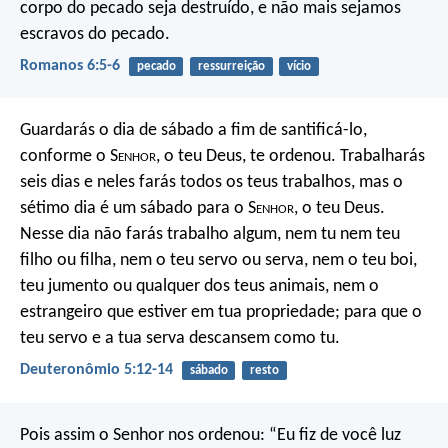
corpo do pecado seja destruído, e não mais sejamos
escravos do pecado.
Romanos 6:5-6
pecado
ressurreição
vício
Guardarás o dia de sábado a fim de santificá-lo,
conforme o S
enhor
, o teu Deus, te ordenou. Trabalharás
seis dias e neles farás todos os teus trabalhos, mas o
sétimo dia é um sábado para o S
enhor
, o teu Deus.
Nesse dia não farás trabalho algum, nem tu nem teu
filho ou filha, nem o teu servo ou serva, nem o teu boi,
teu jumento ou qualquer dos teus animais, nem o
estrangeiro que estiver em tua propriedade; para que o
teu servo e a tua serva descansem como tu.
Deuteronômio 5:12-14
sábado
resto
Pois assim o Senhor nos ordenou:
“Eu fiz de você luz