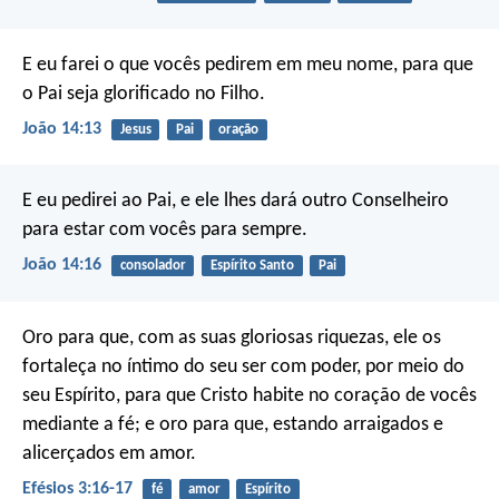
E eu farei o que vocês pedirem em meu nome, para que
o Pai seja glorificado no Filho.
João 14:13
Jesus
Pai
oração
E eu pedirei ao Pai, e ele lhes dará outro Conselheiro
para estar com vocês para sempre.
João 14:16
consolador
Espírito Santo
Pai
Oro para que, com as suas gloriosas riquezas, ele os
fortaleça no íntimo do seu ser com poder, por meio do
seu Espírito, para que Cristo habite no coração de vocês
mediante a fé; e oro para que, estando arraigados e
alicerçados em amor.
Efésios 3:16-17
fé
amor
Espírito