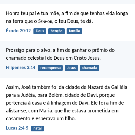
Honra teu pai e tua mãe, a fim de que tenhas vida longa
na terra que o S
enhor
, o teu Deus, te dá.
Êxodo 20:12
Deus
benção
família
Prossigo para o alvo, a fim de ganhar o prêmio do
chamado celestial de Deus em Cristo Jesus.
Filipenses 3:14
recompensa
Jesus
chamada
Assim, José também foi da cidade de Nazaré da Galiléia
para a Judéia, para Belém, cidade de Davi, porque
pertencia à casa e à linhagem de Davi. Ele foi a fim de
alistar-se, com Maria, que lhe estava prometida em
casamento e esperava um filho.
Lucas 2:4-5
natal