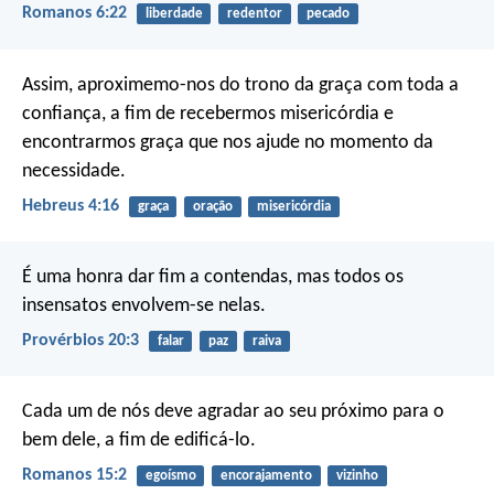
Romanos 6:22
liberdade
redentor
pecado
Assim, aproximemo-nos do trono da graça com toda a
confiança, a fim de recebermos misericórdia e
encontrarmos graça que nos ajude no momento da
necessidade.
Hebreus 4:16
graça
oração
misericórdia
É uma honra dar fim a contendas,
mas todos os
insensatos envolvem-se nelas.
Provérbios 20:3
falar
paz
raiva
Cada um de nós deve agradar ao seu próximo para o
bem dele, a fim de edificá-lo.
Romanos 15:2
egoísmo
encorajamento
vizinho