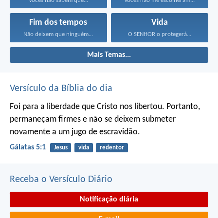
Vocês não sabem que...
Vocês não me escolheram...
Fim dos tempos
Vida
Não deixem que ninguém...
O SENHOR o protegerá...
Mais Temas...
Versículo da Bíblia do dia
Foi para a liberdade que Cristo nos libertou. Portanto,
permaneçam firmes e não se deixem submeter
novamente a um jugo de escravidão.
Gálatas 5:1
Jesus
vida
redentor
Receba o Versículo Diário
Notificação diária