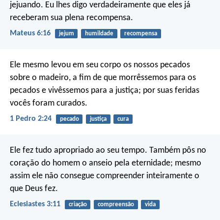
jejuando. Eu lhes digo verdadeiramente que eles já
receberam sua plena recompensa.
Mateus 6:16
jejum
humildade
recompensa
Ele mesmo levou em seu corpo os nossos pecados
sobre o madeiro, a fim de que morrêssemos para os
pecados e vivêssemos para a justiça; por suas feridas
vocês foram curados.
1 Pedro 2:24
pecado
justiça
cura
Ele fez tudo apropriado ao seu tempo. Também pôs no
coração do homem o anseio pela eternidade; mesmo
assim ele não consegue compreender inteiramente o
que Deus fez.
Eclesiastes 3:11
criação
compreensão
vida