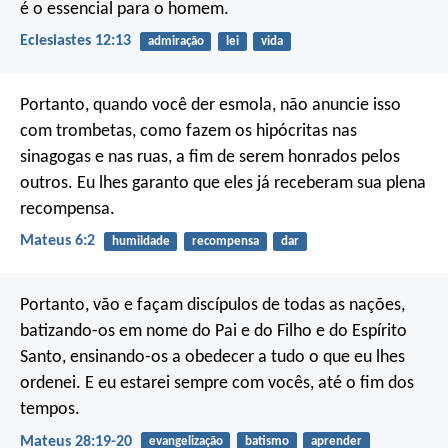
é o essencial para o homem.
Eclesiastes 12:13
admiração
lei
vida
Portanto, quando você der esmola, não anuncie isso
com trombetas, como fazem os hipócritas nas
sinagogas e nas ruas, a fim de serem honrados pelos
outros. Eu lhes garanto que eles já receberam sua plena
recompensa.
Mateus 6:2
humildade
recompensa
dar
Portanto, vão e façam discípulos de todas as nações,
batizando-os em nome do Pai e do Filho e do Espírito
Santo, ensinando-os a obedecer a tudo o que eu lhes
ordenei. E eu estarei sempre com vocês, até o fim dos
tempos.
Mateus 28:19-20
evangelização
batismo
aprender