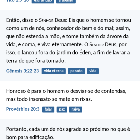
Tito 2:9-10
escravidão
trabalho
Então, disse o S
enhor
Deus: Eis que o homem se tornou
como um de nós, conhecedor do bem e do mal; assim,
que não estenda a mão, e tome também da árvore da
vida, e coma, e viva eternamente. O S
enhor
Deus, por
isso, o lançou fora do jardim do Éden, a fim de lavrar a
terra de que fora tomado.
Gênesis 3:22-23
vida eterna
pecado
vida
Honroso é para o homem o desviar-se de contendas,
mas todo insensato se mete em rixas.
Provérbios 20:3
falar
paz
raiva
Portanto, cada um de nós agrade ao próximo no que é
bom para edificação.