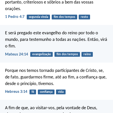
portanto, criteriosos e sóbrios a bem das vossas
orações.
1 Pedro 4:7
segunda vinda
fim dos tempos
resto
E será pregado este evangelho do reino por todo o
mundo, para testemunho a todas as nações. Então, virá
o fim.
Mateus 24:14
evangelização
fim dos tempos
reino
Porque nos temos tornado participantes de Cristo, se,
de fato, guardarmos firme, até ao fim, a confiança que,
desde o princípio, tivemos.
Hebreus 3:14
fé
confiança
vida
A fim de que, ao visitar-vos, pela vontade de Deus,