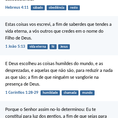
Hebreus 4:11
sábado
obediência
resto
Estas coisas vos escrevi, a fim de saberdes que tendes a
vida eterna, a vós outros que credes em o nome do
Filho de Deus.
1 João 5:13
vida eterna
fé
Jesus
E Deus escolheu as coisas humildes do mundo, e as
desprezadas, e aquelas que não são, para reduzir a nada
as que são; a fim de que ninguém se vanglorie na
presença de Deus.
1 Coríntios 1:28-29
humildade
chamada
mundo
Porque o Senhor assim no-lo determinou:
Eu te
constituí para luz dos gentios, a fim de que sejas para