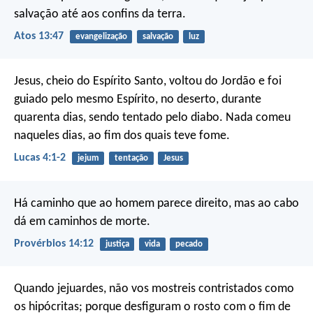
salvação até aos confins da terra.
Atos 13:47
evangelização
salvação
luz
Jesus, cheio do Espírito Santo, voltou do Jordão e foi
guiado pelo mesmo Espírito, no deserto, durante
quarenta dias, sendo tentado pelo diabo. Nada comeu
naqueles dias, ao fim dos quais teve fome.
Lucas 4:1-2
jejum
tentação
Jesus
Há caminho que ao homem parece direito,
mas ao cabo
dá em caminhos de morte.
Provérbios 14:12
justiça
vida
pecado
Quando jejuardes, não vos mostreis contristados como
os hipócritas; porque desfiguram o rosto com o fim de