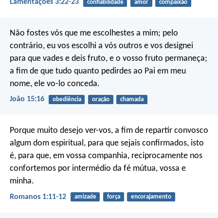
Lamentações 3:22-23
confiabilidade
amor
compaixão
Não fostes vós que me escolhestes a mim; pelo
contrário, eu vos escolhi a vós outros e vos designei
para que vades e deis fruto, e o vosso fruto permaneça;
a fim de que tudo quanto pedirdes ao Pai em meu
nome, ele vo-lo conceda.
João 15:16
obediência
oração
chamada
Porque muito desejo ver-vos, a fim de repartir convosco
algum dom espiritual, para que sejais confirmados, isto
é, para que, em vossa companhia, reciprocamente nos
confortemos por intermédio da fé mútua, vossa e
minha.
Romanos 1:11-12
amizade
força
encorajamento