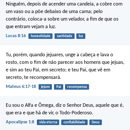
Ninguém, depois de acender uma candeia, a cobre com
um vaso ou a põe debaixo de uma cama; pelo
contrário, coloca-a sobre um velador, a fim de que os
que entram vejam a luz.
Lucas 8:16
honestidade
santidade
luz
Tu, porém, quando jejuares, unge a cabeça e lava o
rosto, com o fim de não parecer aos homens que jejuas,
e sim ao teu Pai, em secreto; e teu Pai, que vê em
secreto, te recompensará.
Mateus 6:17-18
jejum
Pai
recompensa
Eu sou o Alfa e Ômega, diz o Senhor Deus, aquele que é,
que era e que há de vir, o Todo-Poderoso.
Apocalipse 1:8
vida eterna
confiabilidade
Deus