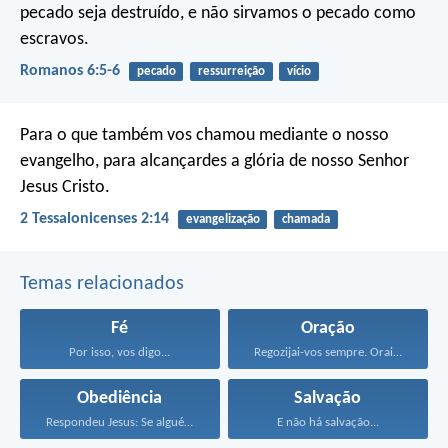
pecado seja destruído, e não sirvamos o pecado como
escravos.
Romanos 6:5-6
pecado
ressurreição
vício
Para o que também vos chamou mediante o nosso
evangelho, para alcançardes a glória de nosso Senhor
Jesus Cristo.
2 Tessalonicenses 2:14
evangelização
chamada
Temas relacionados
Fé
Oração
Por isso, vos digo...
Regozijai-vos sempre. Orai sem...
Obediência
Salvação
Respondeu Jesus: Se alguém...
E não há salvação...