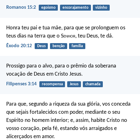
Romanos 15:2
egoísmo
encorajamento
vizinho
Honra teu pai e tua mãe, para que se prolonguem os
teus dias na terra que o S
enhor
, teu Deus, te dá.
Êxodo 20:12
Deus
benção
família
Prossigo para o alvo, para o prêmio da soberana
vocação de Deus em Cristo Jesus.
Filipenses 3:14
recompensa
Jesus
chamada
Para que, segundo a riqueza da sua glória, vos conceda
que sejais fortalecidos com poder, mediante o seu
Espírito no homem interior; e, assim, habite Cristo no
vosso coração, pela fé, estando vós arraigados e
alicerçados em amor.