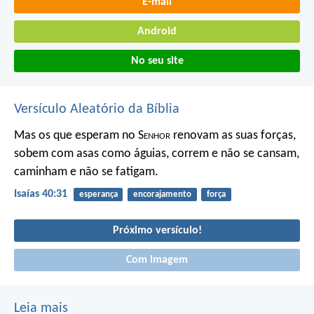
E-mail
Android
No seu site
Versículo Aleatório da Bíblia
Mas os que esperam no S
enhor
renovam as suas forças,
sobem com asas como águias, correm e não se cansam,
caminham e não se fatigam.
Isaías 40:31
esperança
encorajamento
força
Próximo versículo!
Com imagem
Leia mais