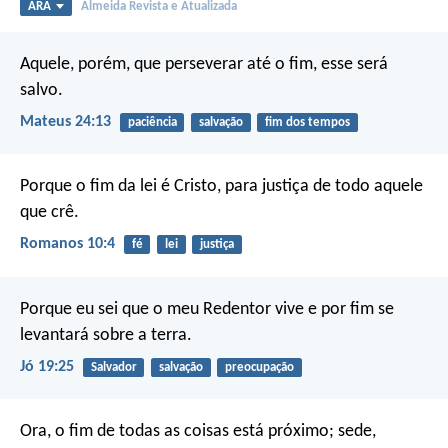
ARA
Almeida Revista e Atualizada
Aquele, porém, que perseverar até o fim, esse será
salvo.
Mateus 24:13
paciência
salvação
fim dos tempos
Porque o fim da lei é Cristo, para justiça de todo aquele
que crê.
Romanos 10:4
fé
lei
justiça
Porque eu sei que o meu Redentor vive
e por fim se
levantará sobre a terra.
Jó 19:25
Salvador
salvação
preocupação
Ora, o fim de todas as coisas está próximo; sede,