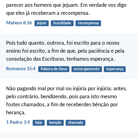
parecer aos homens que jejuam. Em verdade vos digo
que eles já receberam a recompensa.
Mateus 6:16
jejum
humildade
recompensa
Pois tudo quanto, outrora, foi escrito para o nosso
ensino foi escrito, a fim de que, pela paciência e pela
consolação das Escrituras, tenhamos esperança.
Romanos 15:4
Palavra de Deus
encorajamento
esperança
Não pagando mal por mal ou injúria por injúria; antes,
pelo contrário, bendizendo, pois para isto mesmo
fostes chamados, a fim de receberdes bênção por
herança.
1 Pedro 3:9
falar
benção
chamada