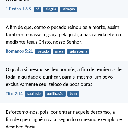
vossa alma.
1 Pedro 1:8-9
fé
alegria
salvação
A fim de que, como o pecado reinou pela morte, assim
também reinasse a graça pela justiça para a vida eterna,
mediante Jesus Cristo, nosso Senhor.
Romanos 5:21
pecado
graça
vida eterna
O qual a si mesmo se deu por nós, a fim de remir-nos de
toda iniquidade e purificar, para si mesmo, um povo
exclusivamente seu, zeloso de boas obras.
Tito 2:14
sacrifício
purificação
bem
Esforcemo-nos, pois, por entrar naquele descanso, a
fim de que ninguém caia, segundo o mesmo exemplo de
desobediência.