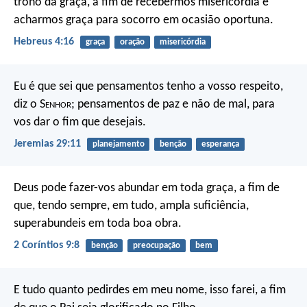
trono da graça, a fim de recebermos misericórdia e
acharmos graça para socorro em ocasião oportuna.
Hebreus 4:16
graça
oração
misericórdia
Eu é que sei que pensamentos tenho a vosso respeito,
diz o S
enhor
; pensamentos de paz e não de mal, para
vos dar o fim que desejais.
Jeremias 29:11
planejamento
benção
esperança
Deus pode fazer-vos abundar em toda graça, a fim de
que, tendo sempre, em tudo, ampla suficiência,
superabundeis em toda boa obra.
2 Coríntios 9:8
benção
preocupação
bem
E tudo quanto pedirdes em meu nome, isso farei, a fim