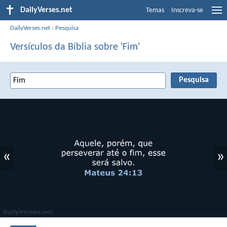
DailyVerses.net
Temas
Inscreva-se
DailyVerses.net
›
Pesquisa
Versículos da Bíblia sobre 'Fim'
«
»