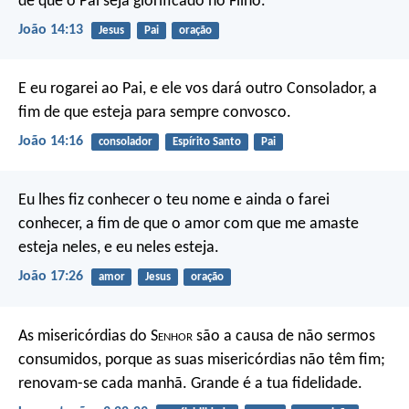
de que o Pai seja glorificado no Filho.
João 14:13
Jesus
Pai
oração
E eu rogarei ao Pai, e ele vos dará outro Consolador, a
fim de que esteja para sempre convosco.
João 14:16
consolador
Espírito Santo
Pai
Eu lhes fiz conhecer o teu nome e ainda o farei
conhecer, a fim de que o amor com que me amaste
esteja neles, e eu neles esteja.
João 17:26
amor
Jesus
oração
As misericórdias do S
enhor
são a causa de não sermos
consumidos,
porque as suas misericórdias não têm fim;
renovam-se cada manhã.
Grande é a tua fidelidade.