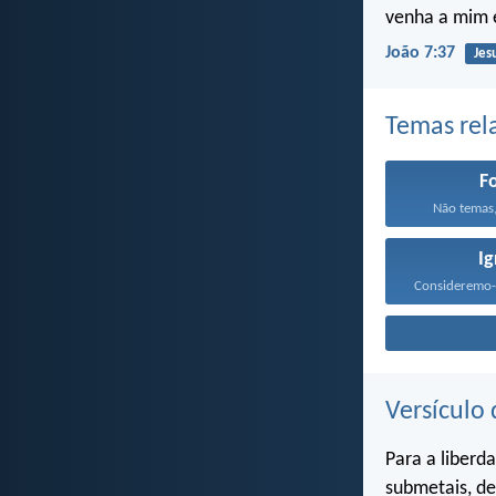
venha a mim 
João 7:37
Jes
Temas rel
F
Não temas,
Ig
Versículo 
Para a liberd
submetais, de