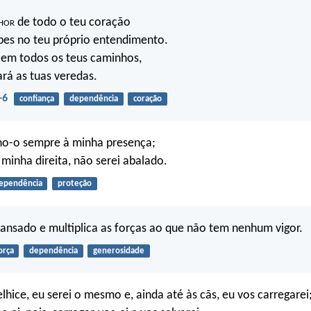
hor
de todo o teu coração
ibes no teu próprio entendimento.
em todos os teus caminhos,
ará as tuas veredas.
-6
confiança
dependência
coração
nho-o sempre à minha presença;
 minha direita, não serei abalado.
ependência
proteção
cansado e multiplica as forças ao que não tem nenhum vigor.
orça
dependência
generosidade
lhice, eu serei o mesmo e, ainda até às cãs, eu vos carregarei