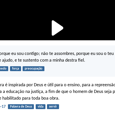
rque eu sou contigo; não te assombres, porque eu sou o teu 
e ajudo, e te sustento com a minha destra fiel.
medo
força
preocupação
ra é inspirada por Deus e útil para o ensino, para a repreensã
a a educação na justiça, a fim de que o homem de Deus seja p
 habilitado para toda boa obra.
6-17
Palavra de Deus
vida
servir