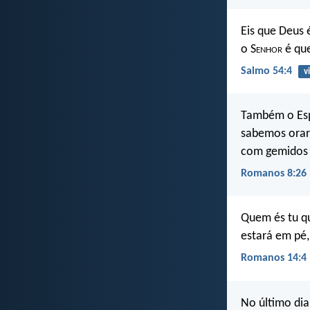
Eis que Deus 
o S
enhor
é que
Salmo 54:4
v
Também o Esp
sabemos orar
com gemidos 
Romanos 8:26
Quem és tu qu
estará em pé,
Romanos 14:4
No último dia