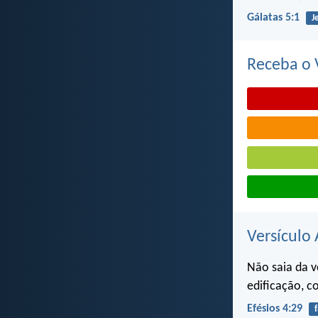
Gálatas 5:1
J
Receba o V
Versículo 
Não saia da v
edificação, c
Efésios 4:29
f