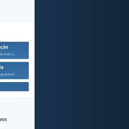
eção
e toda a...
da
guardará...
 vos