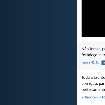
Não temas, po
fortaleço, e t
Isaías 41:10
Toda a Escritu
correção, par
perfeitamente
2 Timóteo 3:1