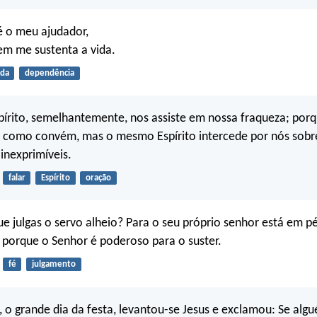
é o meu ajudador,
m me sustenta a vida.
ida
dependência
írito, semelhantemente, nos assiste em nossa fraqueza; por
 como convém, mas o mesmo Espírito intercede por nós sobr
inexprimíveis.
falar
Espírito
oração
e julgas o servo alheio? Para o seu próprio senhor está em p
 porque o Senhor é poderoso para o suster.
fé
julgamento
, o grande dia da festa, levantou-se Jesus e exclamou: Se alg