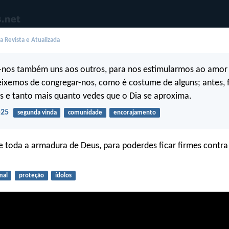
 Revista e Atualizada
nos também uns aos outros, para nos estimularmos ao amor 
eixemos de congregar-nos, como é costume de alguns; antes,
 e tanto mais quanto vedes que o Dia se aproxima.
-25
segunda vinda
comunidade
encorajamento
e toda a armadura de Deus, para poderdes ficar firmes contra 
mal
proteção
ídolos