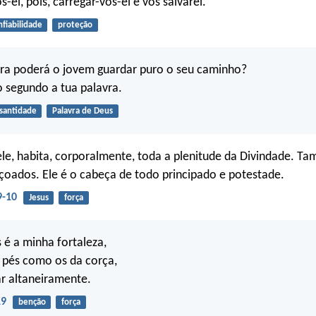
os-ei, pois, carregar-vos-ei e vos salvarei.
nfiabilidade
proteção
ra poderá o jovem guardar puro o seu caminho?
 segundo a tua palavra.
santidade
Palavra de Deus
le, habita, corporalmente, toda a plenitude da Divindade. Ta
içoados. Ele é o cabeça de todo principado e potestade.
9-10
Jesus
força
é a minha fortaleza,
 pés como os da corça,
r altaneiramente.
19
benção
força