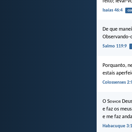
feito; levar-v
Isaías 46:4
co
De que manei
Observando-o
Salmo 119:9
Porquanto, ne
estais aperfe
Colossenses 2:
O S
enhor
Deus 
e faz os meus
e me faz anda
Habacuque 3: