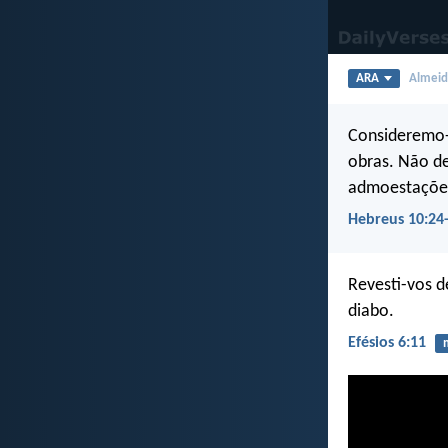
ARA
Almeida
Consideremo-
obras. Não d
admoestações
Hebreus 10:24
Revesti-vos d
diabo.
Efésios 6:11