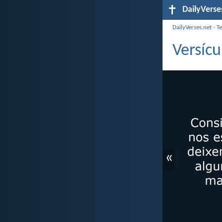
DailyVerse
DailyVerses.net
›
T
Versíc
«