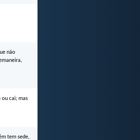
que não
emaneira,
é ou cai; mas
uém tem sede,