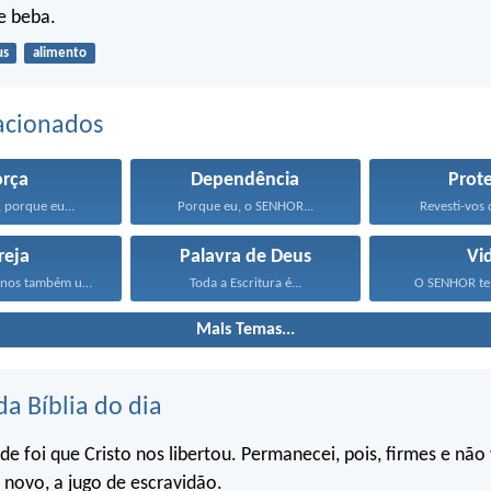
e beba.
us
alimento
acionados
orça
Dependência
Prot
 porque eu...
Porque eu, o SENHOR...
Revesti-vos d
reja
Palavra de Deus
Vi
Consideremo-nos também uns aos...
Toda a Escritura é...
O SENHOR te 
Mais Temas...
da Bíblia do dia
ade foi que Cristo nos libertou. Permanecei, pois, firmes e não
 novo, a jugo de escravidão.