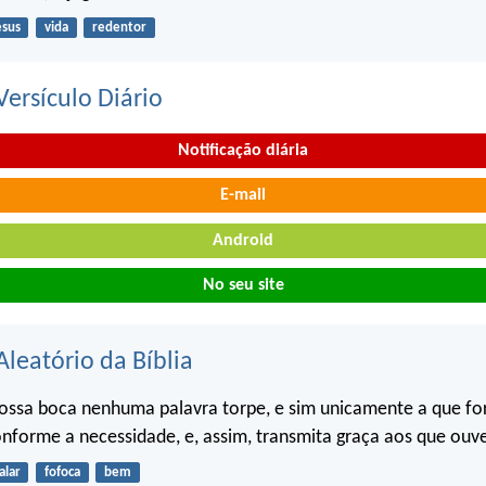
esus
vida
redentor
ersículo Diário
Notificação diária
E-mail
Android
No seu site
Aleatório da Bíblia
ossa boca nenhuma palavra torpe, e sim unicamente a que fo
onforme a necessidade, e, assim, transmita graça aos que ouv
alar
fofoca
bem