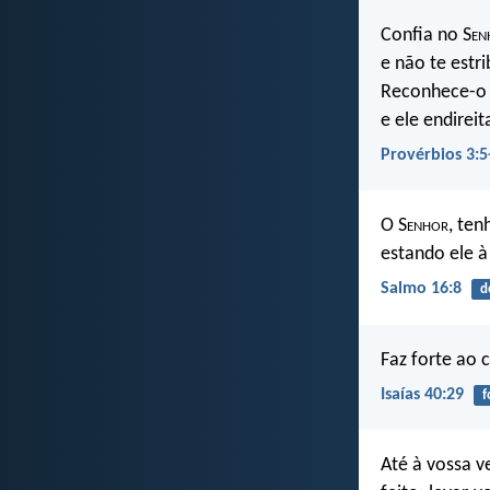
Confia no S
en
e não te estr
Reconhece-o 
e ele endireit
Provérbios 3:5
O S
enhor
, te
estando ele à
Salmo 16:8
d
Faz forte ao 
Isaías 40:29
f
Até à vossa ve