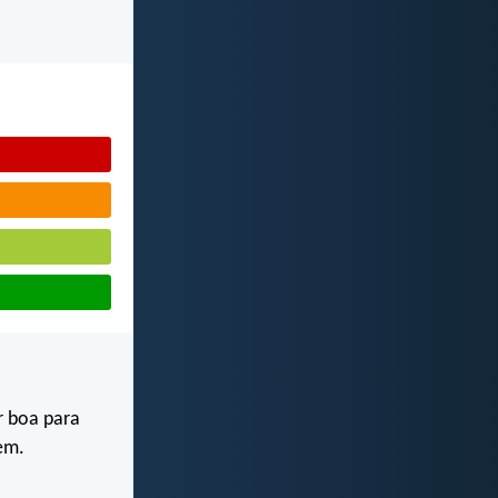
r boa para
em.