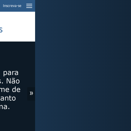
Inscreva-se
s
»