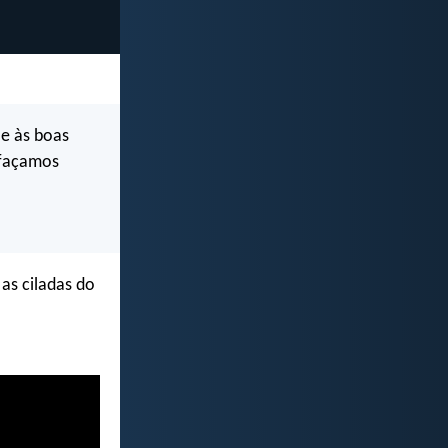
e às boas
 façamos
as ciladas do