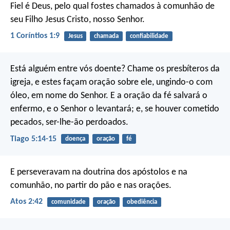
Fiel é Deus, pelo qual fostes chamados à comunhão de
seu Filho Jesus Cristo, nosso Senhor.
1 Coríntios 1:9
Jesus
chamada
confiabilidade
Está alguém entre vós doente? Chame os presbíteros da
igreja, e estes façam oração sobre ele, ungindo-o com
óleo, em nome do Senhor. E a oração da fé salvará o
enfermo, e o Senhor o levantará; e, se houver cometido
pecados, ser-lhe-ão perdoados.
Tiago 5:14-15
doença
oração
fé
E perseveravam na doutrina dos apóstolos e na
comunhão, no partir do pão e nas orações.
Atos 2:42
comunidade
oração
obediência