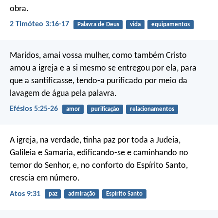
obra.
2 Timóteo 3:16-17
Palavra de Deus
vida
equipamentos
Maridos, amai vossa mulher, como também Cristo
amou a igreja e a si mesmo se entregou por ela, para
que a santificasse, tendo-a purificado por meio da
lavagem de água pela palavra.
Efésios 5:25-26
amor
purificação
relacionamentos
A igreja, na verdade, tinha paz por toda a Judeia,
Galileia e Samaria, edificando-se e caminhando no
temor do Senhor, e, no conforto do Espírito Santo,
crescia em número.
Atos 9:31
paz
admiração
Espírito Santo