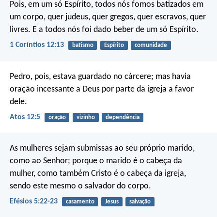
Pois, em um só Espírito, todos nós fomos batizados em
um corpo, quer judeus, quer gregos, quer escravos, quer
livres. E a todos nós foi dado beber de um só Espírito.
1 Coríntios 12:13
batismo
Espírito
comunidade
Pedro, pois, estava guardado no cárcere; mas havia
oração incessante a Deus por parte da igreja a favor
dele.
Atos 12:5
oração
vizinho
dependência
As mulheres sejam submissas ao seu próprio marido,
como ao Senhor; porque o marido é o cabeça da
mulher, como também Cristo é o cabeça da igreja,
sendo este mesmo o salvador do corpo.
Efésios 5:22-23
casamento
Jesus
salvação