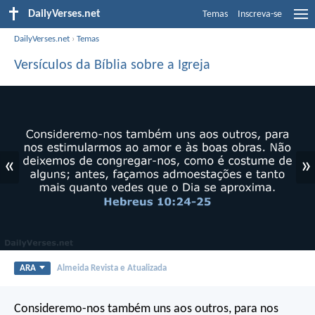
DailyVerses.net
Temas
Inscreva-se
DailyVerses.net
›
Temas
Versículos da Bíblia sobre a Igreja
«
»
ARA
Almeida Revista e Atualizada
Consideremo-nos também uns aos outros, para nos