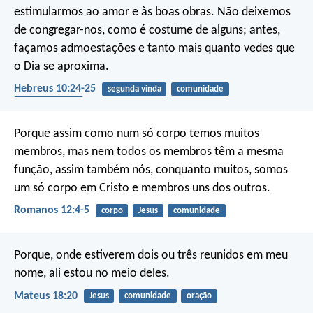
estimularmos ao amor e às boas obras. Não deixemos
de congregar-nos, como é costume de alguns; antes,
façamos admoestações e tanto mais quanto vedes que
o Dia se aproxima.
Hebreus 10:24-25
segunda vinda
comunidade
encorajamento
Porque assim como num só corpo temos muitos
membros, mas nem todos os membros têm a mesma
função, assim também nós, conquanto muitos, somos
um só corpo em Cristo e membros uns dos outros.
Romanos 12:4-5
corpo
Jesus
comunidade
Porque, onde estiverem dois ou três reunidos em meu
nome, ali estou no meio deles.
Mateus 18:20
Jesus
comunidade
oração