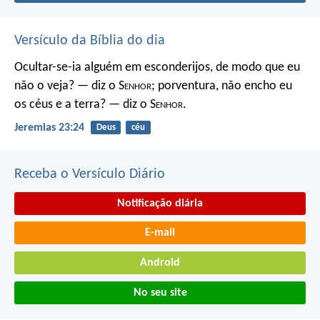
Versículo da Bíblia do dia
Ocultar-se-ia alguém em esconderijos, de modo que eu
não o veja? — diz o S
enhor
; porventura, não encho eu
os céus e a terra? — diz o S
enhor
.
Jeremias 23:24
Deus
céu
Receba o Versículo Diário
Notificação diária
E-mail
Android
No seu site