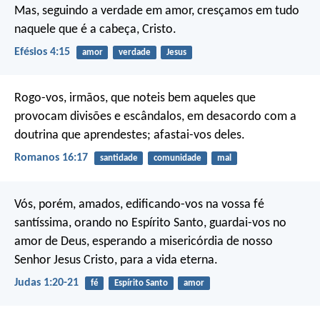
Mas, seguindo a verdade em amor, cresçamos em tudo
naquele que é a cabeça, Cristo.
Efésios 4:15
amor
verdade
Jesus
Rogo-vos, irmãos, que noteis bem aqueles que
provocam divisões e escândalos, em desacordo com a
doutrina que aprendestes; afastai-vos deles.
Romanos 16:17
santidade
comunidade
mal
Vós, porém, amados, edificando-vos na vossa fé
santíssima, orando no Espírito Santo, guardai-vos no
amor de Deus, esperando a misericórdia de nosso
Senhor Jesus Cristo, para a vida eterna.
Judas 1:20-21
fé
Espírito Santo
amor