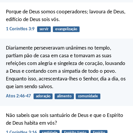
Porque de Deus somos cooperadores; lavoura de Deus,
edifício de Deus sois vós.
1 Coríntios 3:9
servir
evangelização
Diariamente perseveravam unânimes no templo,
partiam pão de casa em casa e tomavam as suas
refeições com alegria e singeleza de coração, louvando
a Deus e contando com a simpatia de todo o povo.
Enquanto isso, acrescentava-lhes o Senhor, dia a dia, os
que iam sendo salvos.
Atos 2:46-47
adoração
alimento
comunidade
Não sabeis que sois santuário de Deus e que o Espírito
de Deus habita em vós?
1 Coríntios 3:16
santidade
Espírito Santo
Espírito