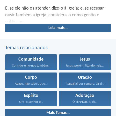
E, se ele não os atender, dize-o à igreja; e, se recusar
ouvir também a igreja, considera-o como gentio e
publicano.
Leia mais...
Temas relacionados
Comunidade
Jesus
Consideremo-nos também uns aos...
Jesus, porém, fitando neles...
Corpo
Oração
Acaso, não sabeis que...
Regozijai-vos sempre. Orai sem...
Espírito
Adoração
Ora, o Senhor é...
Ó SENHOR, tu és...
Mais Temas...