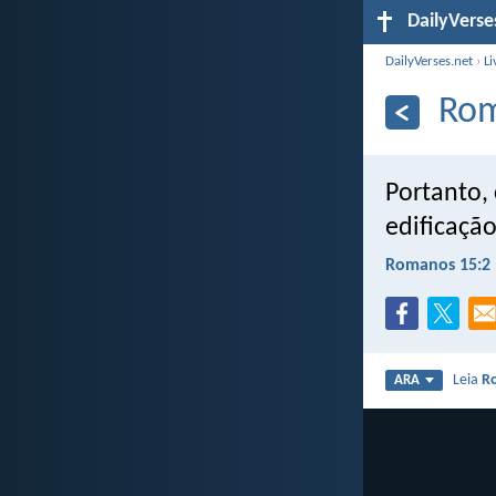
DailyVerse
DailyVerses.net
›
Li
Rom
Portanto,
edificação
Romanos 15:2
Leia
R
ARA