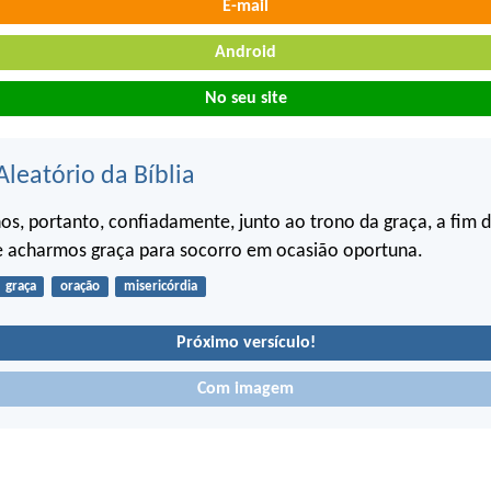
E-mail
Android
No seu site
Aleatório da Bíblia
s, portanto, confiadamente, junto ao trono da graça, a fim 
 e acharmos graça para socorro em ocasião oportuna.
graça
oração
misericórdia
Próximo versículo!
Com imagem