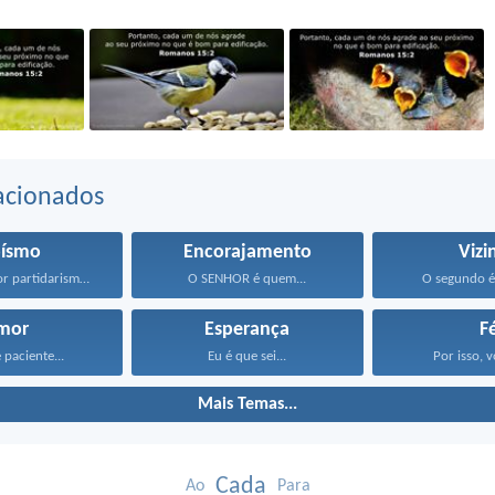
acionados
oísmo
Encorajamento
Vizi
Nada façais por partidarismo...
O SENHOR é quem...
O segundo é
mor
Esperança
F
 paciente...
Eu é que sei...
Por isso, v
Mais Temas...
Cada
Ao
Para