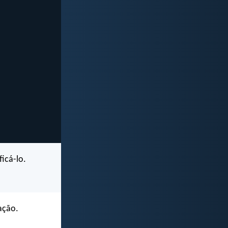
icá-lo.
ação.