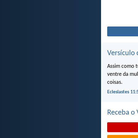
Versículo 
Assim como t
ventre da mul
coisas.
Eclesiastes 11:
Receba o V