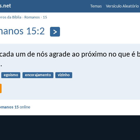
s.net
Temas
Versículo Aleatório
vros da Bíblia
›
Romanos
›
15
anos 15:2
 cada um de nós agrade ao próximo no que é
.
egoísmo
encorajamento
vizinho
omanos 15
online