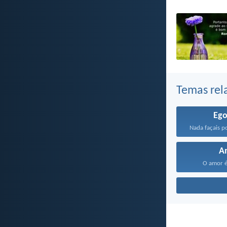
Temas rel
Eg
A
O amor é