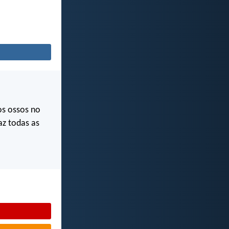
s ossos no
az todas as