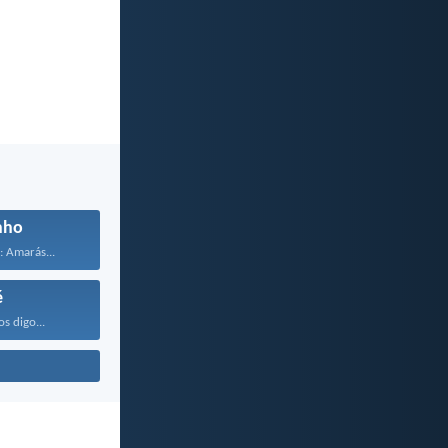
nho
: Amarás...
é
os digo...