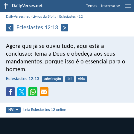
DailyVerses.net
Temas
Inscreva-se
DailyVerses.net
›
Livros da Bíblia
›
Eclesiastes
›
12
Eclesiastes 12:13
Agora que já se ouviu tudo,
aqui está a
conclusão:
Tema a Deus e obedeça aos seus
mandamentos,
porque isso é o essencial para o
homem.
Eclesiastes 12:13
admiração
lei
vida
Leia
Eclesiastes 12
online
NVI