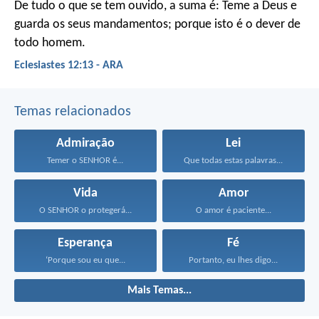
De tudo o que se tem ouvido, a suma é: Teme a Deus e
guarda os seus mandamentos; porque isto é o dever de
todo homem.
Eclesiastes 12:13 - ARA
Temas relacionados
Admiração
Lei
Temer o SENHOR é...
Que todas estas palavras...
Vida
Amor
O SENHOR o protegerá...
O amor é paciente...
Esperança
Fé
‘Porque sou eu que...
Portanto, eu lhes digo...
Mais Temas...