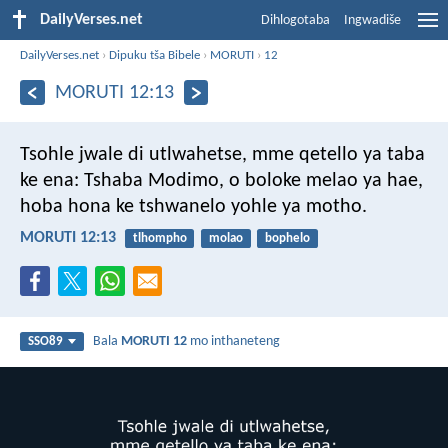
DailyVerses.net
Dihlogotaba
Ingwadiše
DailyVerses.net
›
Dipuku tša Bibele
›
MORUTI
›
12
MORUTI 12:13
Tsohle jwale di utlwahetse,
mme qetello ya taba
ke ena:
Tshaba Modimo,
o boloke melao ya hae,
hoba hona
ke tshwanelo yohle ya motho.
MORUTI 12:13
tlhompho
molao
bophelo
Bala
MORUTI 12
mo inthaneteng
SSO89