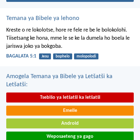
Temana ya Bibele ya lehono
Kreste o re lokolotse, hore re fele re be le bolokolohi.
Tiisetsang ke hona, mme le se ke la dumela ho boela le
jariswa joko ya bokgoba.
BAGALATA 5:1
Jesu
bophelo
molopolodi
Amogela Temana ya Bibele ya Letšatši ka
Letšatši:
Tsebišo ya letšatši ka letšatši
Emeile
Android
Weposaeteng ya gago