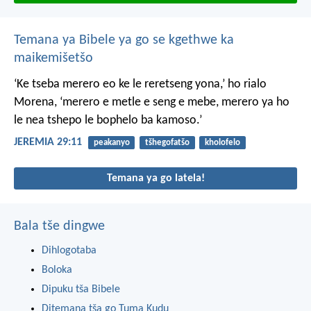
Temana ya Bibele ya go se kgethwe ka
maikemišetšo
‘Ke tseba merero eo ke le reretseng yona,’ ho rialo
Morena, ‘merero e metle e seng e mebe, merero ya ho
le nea tshepo le bophelo ba kamoso.’
JEREMIA 29:11
peakanyo
tšhegofatšo
kholofelo
Temana ya go latela!
Bala tše dingwe
Dihlogotaba
Boloka
Dipuku tša Bibele
Ditemana tša go Tuma Kudu