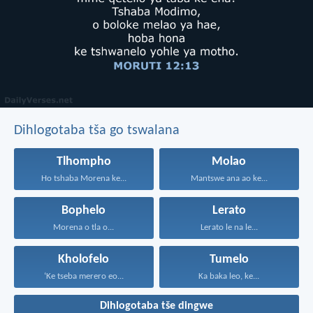
Dihlogotaba tša go tswalana
Tlhompho
Molao
Ho tshaba Morena ke...
Mantswe ana ao ke...
Bophelo
Lerato
Morena o tla o...
Lerato le na le...
Kholofelo
Tumelo
‘Ke tseba merero eo...
Ka baka leo, ke...
Dihlogotaba tše dingwe