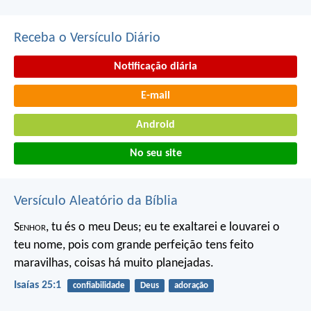
Receba o Versículo Diário
Notificação diária
E-mail
Android
No seu site
Versículo Aleatório da Bíblia
S
enhor
, tu és o meu Deus;
eu te exaltarei e louvarei o
teu nome,
pois com grande perfeição
tens feito
maravilhas,
coisas há muito planejadas.
Isaías 25:1
confiabilidade
Deus
adoração