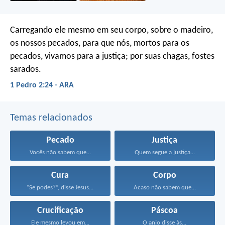
Carregando ele mesmo em seu corpo, sobre o madeiro,
os nossos pecados, para que nós, mortos para os
pecados, vivamos para a justiça; por suas chagas, fostes
sarados.
1 Pedro 2:24 - ARA
Temas relacionados
Pecado
Justiça
Vocês não sabem que...
Quem segue a justiça...
Cura
Corpo
“Se podes?”, disse Jesus...
Acaso não sabem que...
Crucificação
Páscoa
Ele mesmo levou em...
O anjo disse às...