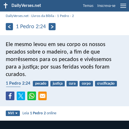
DailyVerses.net
Temas
Inscreva-se
DailyVerses.net
›
Livros da Bíblia
›
1 Pedro
›
2
1 Pedro 2:24
Ele mesmo levou em seu corpo os nossos
pecados sobre o madeiro, a fim de que
morrêssemos para os pecados e vivêssemos
para a justiça; por suas feridas vocês foram
curados.
1 Pedro 2:24
pecado
justiça
cura
corpo
crucificação
páscoa
Leia
1 Pedro 2
online
NVI