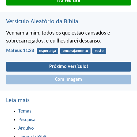
No seu site
Versículo Aleatório da Bíblia
Venham a mim, todos os que estão cansados e
sobrecarregados, e eu lhes darei descanso.
Mateus 11:28
esperança
encorajamento
resto
Próximo versículo!
Com imagem
Leia mais
Temas
Pesquisa
Arquivo
Livros da Bíblia