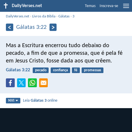
DailyVerses.net
Temas
Inscreva-se
DailyVerses.net
›
Livros da Bíblia
›
Gálatas
›
3
Gálatas 3:22
Mas a Escritura encerrou tudo debaixo do
pecado, a fim de que a promessa, que é pela fé
em Jesus Cristo, fosse dada aos que crêem.
Gálatas 3:22
pecado
confiança
fé
promessas
Leia
Gálatas 3
online
NVI