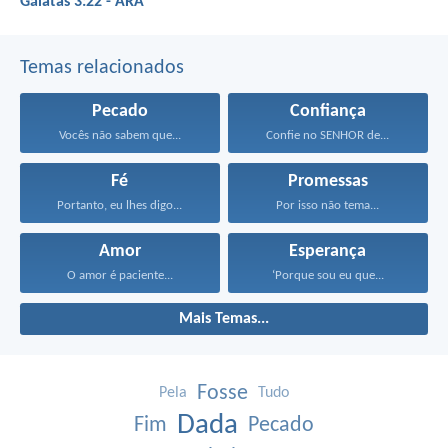
Gálatas 3:22 - ARA
Temas relacionados
Pecado
Confiança
Vocês não sabem que...
Confie no SENHOR de...
Fé
Promessas
Portanto, eu lhes digo...
Por isso não tema...
Amor
Esperança
O amor é paciente...
‘Porque sou eu que...
Mais Temas...
Fosse
Pela
Tudo
Dada
Fim
Pecado