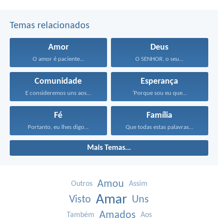
Temas relacionados
Amor
Deus
O amor é paciente...
O SENHOR, o seu...
Comunidade
Esperança
E consideremos uns aos...
‘Porque sou eu que...
Fé
Família
Portanto, eu lhes digo...
Que todas estas palavras...
Mais Temas...
Amou
Outros
Assim
Amar
Visto
Uns
Amados
Também
Aos