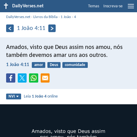
DailyVerses.net
Temas
Inscreva-se
DailyVerses.net
›
Livros da Bíblia
›
1 João
›
4
1 João 4:11
Amados, visto que Deus assim nos amou, nós
também devemos amar uns aos outros.
1 João 4:11
amor
Deus
comunidade
Leia
1 João 4
online
NVI