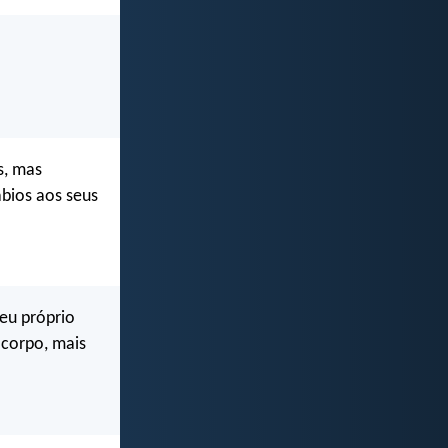
s, mas
ábios aos seus
eu próprio
 corpo, mais