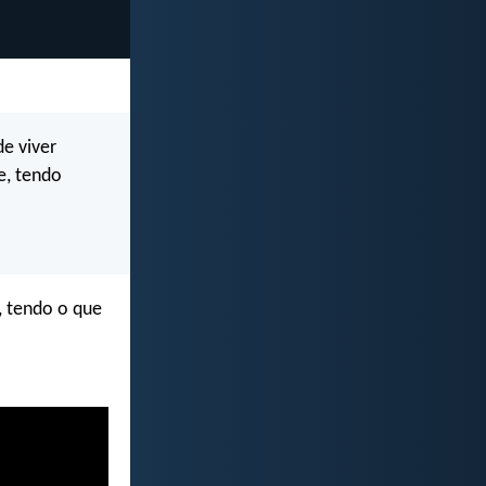
de viver
e, tendo
, tendo o que