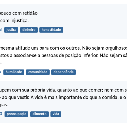
 pouco com retidão
com injustiça.
8
justiça
dinheiro
honestidade
esma atitude uns para com os outros. Não sejam orgulhoso
stos a associar-se a pessoas de posição inferior. Não sejam s
s.
6
humildade
comunidade
dependência
upem com sua própria vida, quanto ao que comer; nem com s
 ao que vestir. A vida é mais importante do que a comida, e o
pas.
3
preocupação
alimento
vida