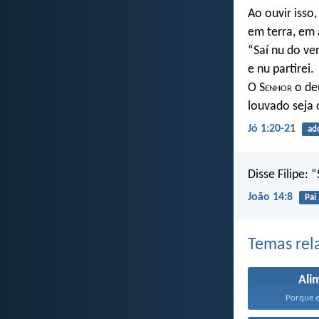
Ao ouvir isso
em terra, em 
“Saí nu do ve
e nu partirei.
O S
enhor
o deu
louvado seja
Jó 1:20-21
ad
Disse Filipe: 
João 14:8
Pai
Temas rel
Ali
Porque el