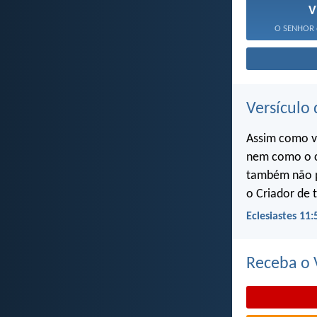
V
O SENHOR o
Versículo 
Assim como v
nem como o c
também não p
o Criador de 
Eclesiastes 11:
Receba o V