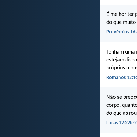
É melhor ter
do que muito 
Provérbios 16:
Tenham uma m
estejam dispo
próprios olho
Romanos 12:1
Não se preoc
corpo, quanto
do que as rou
Lucas 12:22b-2