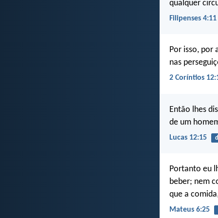
qualquer circ
Filipenses 4:11
Por isso, por
nas perseguiç
2 Coríntios 12:
Então lhes di
de um homem 
Lucas 12:15
d
Portanto eu l
beber; nem co
que a comida,
Mateus 6:25