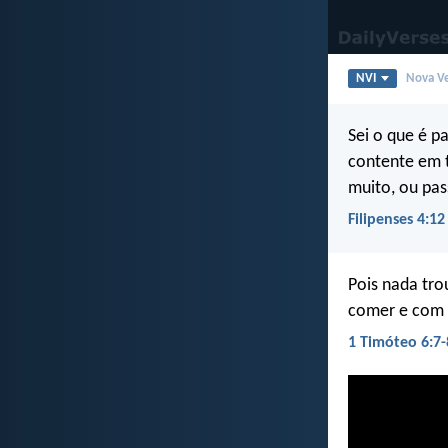
NVI
Nova Ve
Sei o que é pa
contente em t
muito, ou pa
Filipenses 4:12
Pois nada tro
comer e com q
1 Timóteo 6:7-