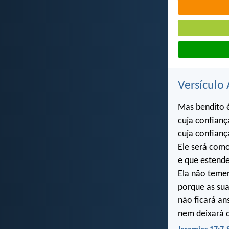
Versículo 
Mas bendito
cuja confianç
cuja confianç
Ele será como
e que estende 
Ela não temer
porque as sua
não ficará an
nem deixará d