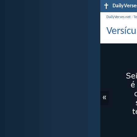
DailyVerse
DailyVerses.net
›
T
Versíc
«