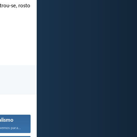
trou-se, rosto
alismo
xemos para...