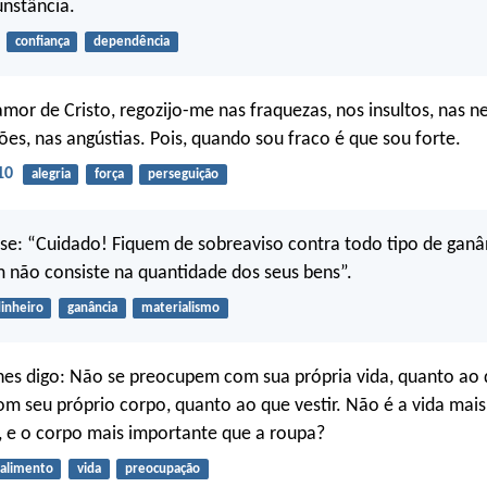
unstância.
confiança
dependência
 amor de Cristo, regozijo-me nas fraquezas, nos insultos, nas n
ões, nas angústias. Pois, quando sou fraco é que sou forte.
10
alegria
força
perseguição
sse: “Cuidado! Fiquem de sobreaviso contra todo tipo de ganân
não consiste na quantidade dos seus bens”.
inheiro
ganância
materialismo
hes digo: Não se preocupem com sua própria vida, quanto ao
m seu próprio corpo, quanto ao que vestir. Não é a vida mai
 e o corpo mais importante que a roupa?
alimento
vida
preocupação