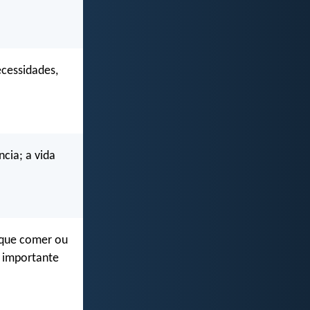
ecessidades,
cia; a vida
 que comer ou
s importante