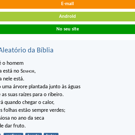
E-mail
Android
No seu site
Aleatório da Bíblia
 é o homem
a está no S
enhor
,
a nele está.
 uma árvore plantada junto às águas
as suas raízes para o ribeiro.
á quando chegar o calor,
s folhas estão sempre verdes;
siosa no ano da seca
e dar fruto.