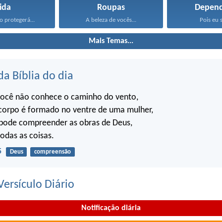
ida
Roupas
Depend
 protegerá...
A beleza de vocês...
Pois eu s
Mais Temas...
da Bíblia do dia
ocê não conhece o caminho do vento,
orpo é formado no ventre de uma mulher,
ode compreender as obras de Deus,
todas as coisas.
5
Deus
compreensão
ersículo Diário
Notificação diária