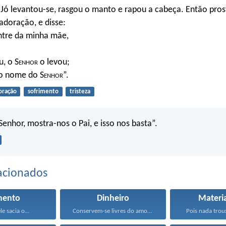
, Jó levantou-se, rasgou o manto e rapou a cabeça. Então pros
adoração, e disse:
ntre da minha mãe,
, o S
enhor
o levou;
 o nome do S
enhor
”.
oração
sofrimento
tristeza
“Senhor, mostra-nos o Pai, e isso nos basta”.
acionados
mento
Dinheiro
Materi
e sacia o...
Conservem-se livres do amor...
Pois nada trou