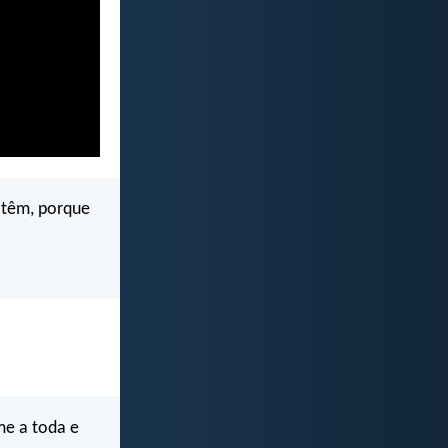
 têm, porque
me a toda e