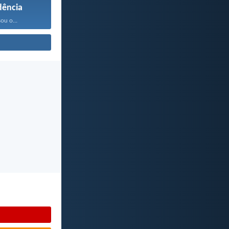
ência
ou o...