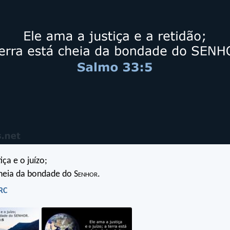
iça e o juízo;
cheia da bondade do S
enhor
.
RC