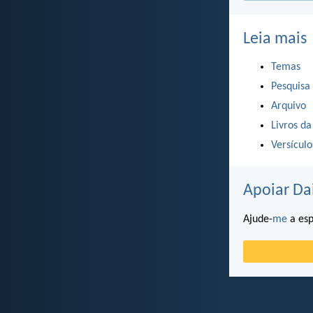
Leia mais
Temas
Pesquisa
Arquivo
Livros da
Versícul
Apoiar Da
Ajude-
me
a esp