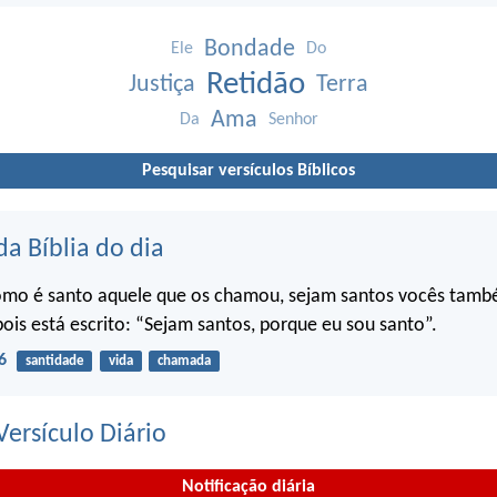
Bondade
Ele
Do
Retidão
Justiça
Terra
Ama
Da
Senhor
Pesquisar versículos Bíblicos
da Bíblia do dia
omo é santo aquele que os chamou, sejam santos vocês tam
pois está escrito: “Sejam santos, porque eu sou santo”.
6
santidade
vida
chamada
ersículo Diário
Notificação diária