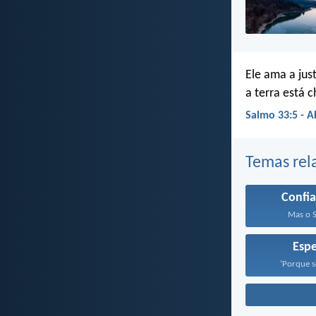
Ele ama a just
a terra está 
Salmo 33:5 - 
Temas rel
Confia
Mas o S
Esp
‘Porque s