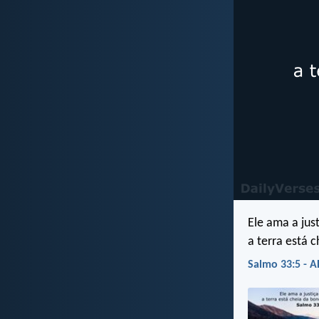
Ele ama a just
a terra está 
Salmo 33:5 - A