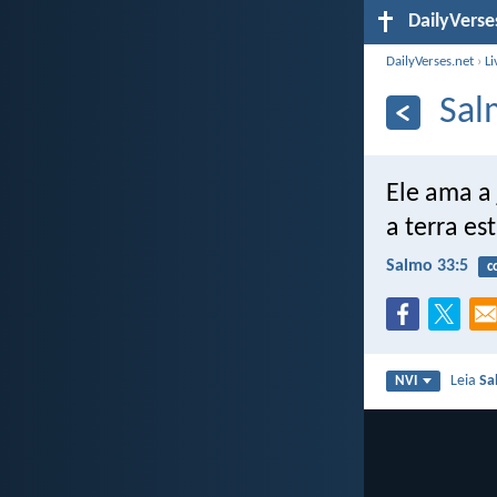
DailyVerse
DailyVerses.net
›
Li
Sal
Ele ama a 
a terra es
Salmo 33:5
c
Leia
Sa
NVI