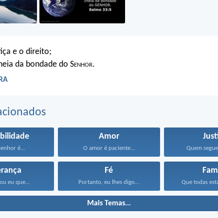
iça e o direito;
cheia da bondade do S
enhor
.
ARA
acionados
bilidade
Amor
Just
enhor é...
O amor é paciente...
Quem segue a
erança
Fé
Famí
ou eu que...
Portanto, eu lhes digo...
Que todas esta
Mais Temas...