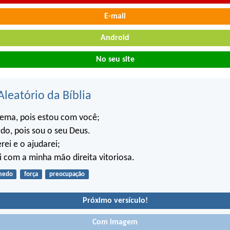
E-mail
Android
No seu site
Aleatório da Bíblia
tema, pois estou com você;
o, pois sou o seu Deus.
rei e o ajudarei;
i com a minha mão direita vitoriosa.
medo
força
preocupação
Próximo versículo!
Com imagem