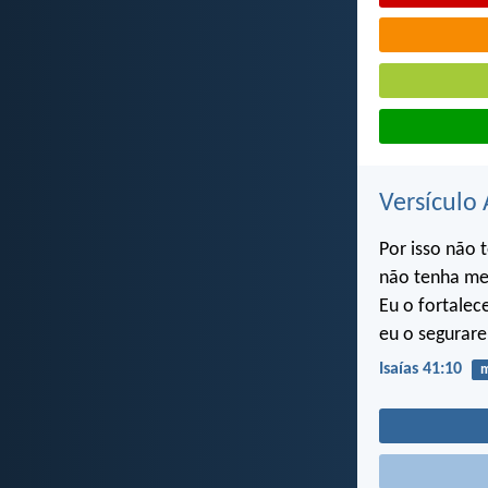
Versículo 
Por isso não 
não tenha med
Eu o fortalece
eu o segurare
Isaías 41:10