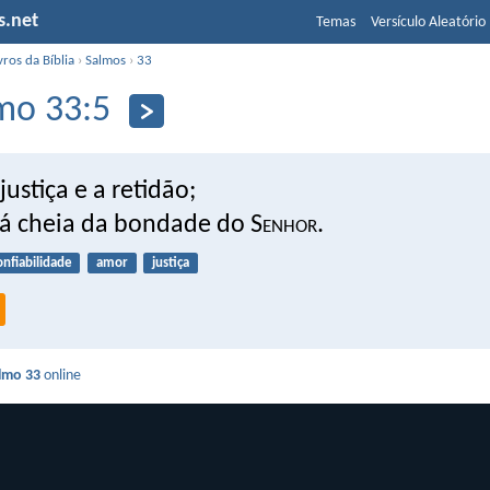
s.net
Temas
Versículo Aleatório
vros da Bíblia
›
Salmos
›
33
mo 33:5
justiça e a retidão;
tá cheia da bondade do S
enhor
.
onfiabilidade
amor
justiça
lmo 33
online