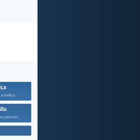
iça
 justiça...
lia
s palavras...