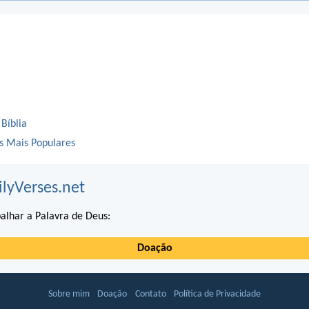
 Bíblia
os Mais Populares
ilyVerses.net
alhar a Palavra de Deus:
Doação
Sobre mim
Doação
Contato
Política de Privacidade