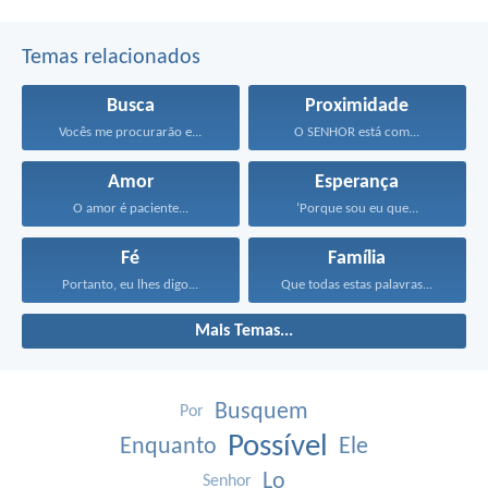
Temas relacionados
Busca
Proximidade
Vocês me procurarão e...
O SENHOR está com...
Amor
Esperança
O amor é paciente...
‘Porque sou eu que...
Fé
Família
Portanto, eu lhes digo...
Que todas estas palavras...
Mais Temas...
Busquem
Por
Possível
Enquanto
Ele
Lo
Senhor