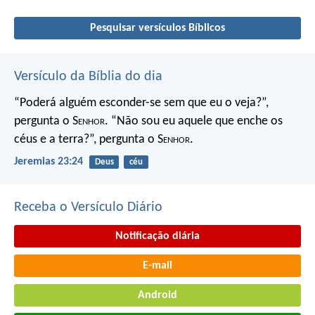
Pesquisar versículos Bíblicos
Versículo da Bíblia do dia
“Poderá alguém esconder-se
sem que eu o veja?”,
pergunta o S
enhor
.
“Não sou eu aquele que enche os
céus e a terra?”,
pergunta o S
enhor
.
Jeremias 23:24
Deus
céu
Receba o Versículo Diário
Notificação diária
E-mail
Android