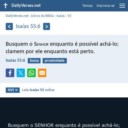
DailyVerses.net
Temas
Inscreva-se
DailyVerses.net
›
Livros da Bíblia
›
Isaías
›
55
Isaías 55:6
Busquem o S
enhor
enquanto é possível achá-lo;
clamem por ele enquanto está perto.
Isaías 55:6
busca
proximidade
Leia
Isaías 55
online
NVI