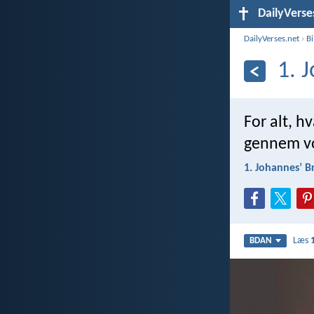
DailyVerse
DailyVerses.net
›
B
1. 
For alt, h
gennem vor
1. Johannesʼ B
Læs
BDAN