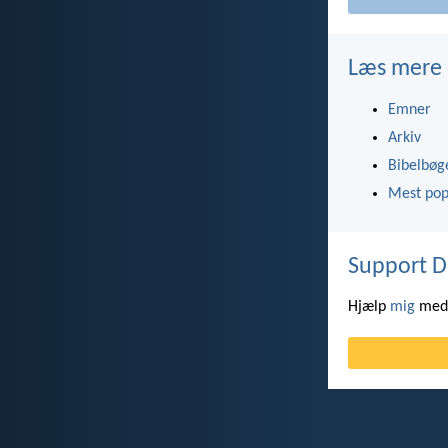
Læs mere
Emner
Arkiv
Bibelbøg
Mest pop
Support D
Hjælp
mig
med 