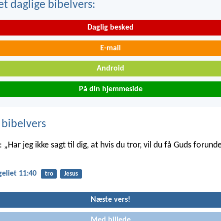
t daglige bibelvers:
Daglig besked
E-mail
Android
På din hjemmeside
 bibelvers
 „Har jeg ikke sagt til dig, at hvis du tror, vil du få Guds forund
eliet 11:40
tro
Jesus
Næste vers!
Med billede