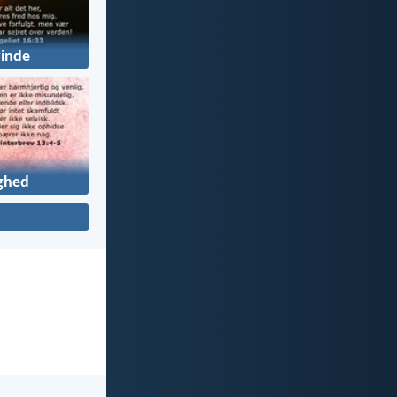
inde
ghed