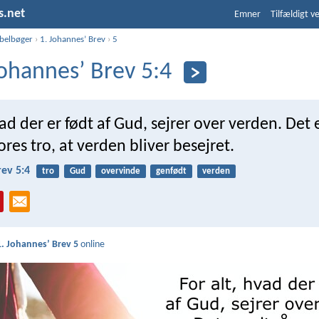
s.net
Emner
Tilfældigt v
ibelbøger
›
1. Johannesʼ Brev
›
5
Johannesʼ Brev 5:4
vad der er født af Gud, sejrer over verden. Det e
es tro, at verden bliver besejret.
rev 5:4
tro
Gud
overvinde
genfødt
verden
1. Johannesʼ Brev 5
online