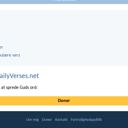
er
ulære vers
ailyVerses.net
at sprede Guds ord:
Doner
Om mig
Doner
Kontakt
Fortrolighedspolitik