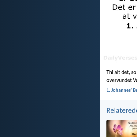
Thi alt det, s
overvundet Ve
1. Johannesʼ B
Relatered