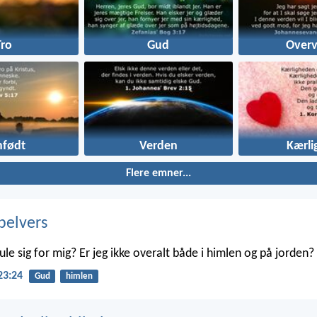
Tro
Gud
Overv
nfødt
Verden
Kærli
Flere emner...
belvers
le sig for mig? Er jeg ikke overalt både i himlen og på jorden?
23:24
Gud
himlen