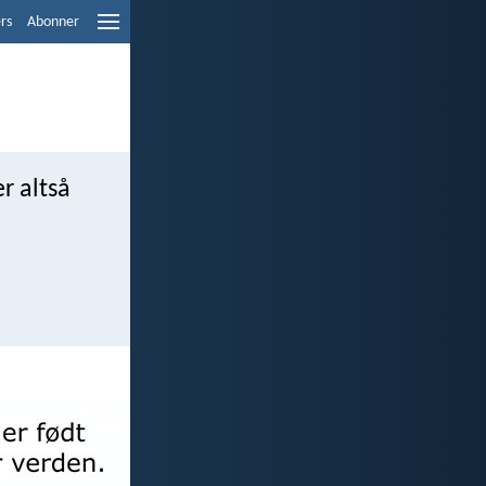
ers
Abonner
r altså