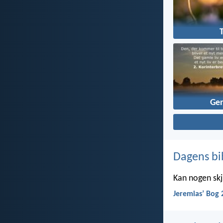
Ge
Dagens bi
Kan nogen skju
Jeremiasʼ Bog 