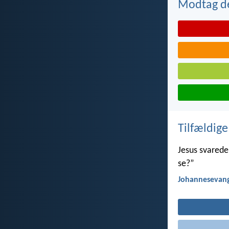
Modtag de
Tilfældige
Jesus svarede:
se?”
Johannesevang