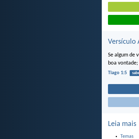
Versículo 
Se algum de v
boa vontade; 
Tiago 1:5
sab
Leia mais
Temas