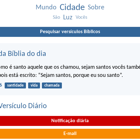
Cidade
Mundo
Sobre
Luz
São
Vocês
Pesquisar versículos Bíblicos
da Bíblia do dia
omo é santo aquele que os chamou, sejam santos vocês tam
pois está escrito: “Sejam santos, porque eu sou santo”.
6
santidade
vida
chamada
ersículo Diário
Notificação diária
E-mail