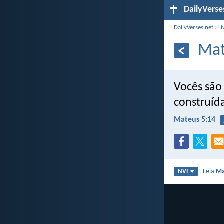
DailyVerse
DailyVerses.net
›
Li
Mat
Vocês são
construíd
Mateus 5:14
Leia
Ma
NVI