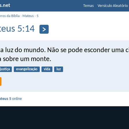
s.net
Temas
Versículo Aleatório
vros da Bíblia
›
Mateus
›
5
eus 5:14
 a luz do mundo. Não se pode esconder uma 
a sobre um monte.
justiça
evangelização
vida
luz
teus 5
online