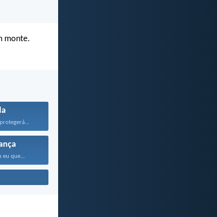
um monte.
da
rotegerá...
ança
 eu que...