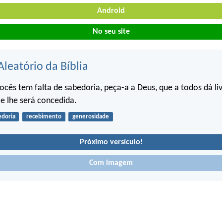
Android
No seu site
Aleatório da Bíblia
ocês tem falta de sabedoria, peça-a a Deus, que a todos dá l
e lhe será concedida.
edoria
recebimento
generosidade
Próximo versículo!
Com imagem