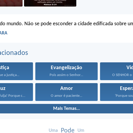
z do mundo. Não se pode esconder a cidade edificada sobre 
 ARA
acionados
stiça
Evangelização
Vi
 a justiça...
Pois assim o Senhor...
O SENHOR o p
Luz
Amor
Esper
Levante-se, refulja! Porque chegou...
O amor é paciente...
‘Porque sou
Mais Temas...
Pode
Uma
Um