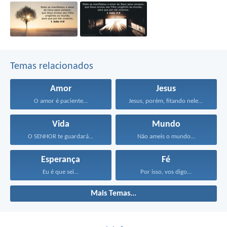
Temas relacionados
Amor
Jesus
O amor é paciente...
Jesus, porém, fitando neles...
Vida
Mundo
O SENHOR te guardará...
Não ameis o mundo...
Esperança
Fé
Eu é que sei...
Por isso, vos digo...
Mais Temas...