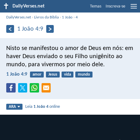
DailyVerses.net
Temas
Inscreva-se
DailyVerses.net
›
Livros da Bíblia
›
1 João
›
4
1 João 4:9
Nisto se manifestou o amor de Deus em nós: em
haver Deus enviado o seu Filho unigênito ao
mundo, para vivermos por meio dele.
1 João 4:9
amor
Jesus
vida
mundo
Leia
1 João 4
online
ARA