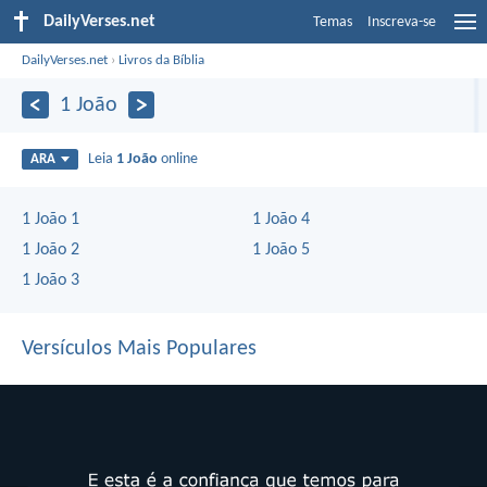
DailyVerses.net
Temas
Inscreva-se
DailyVerses.net
›
Livros da Bíblia
1 João
Leia
1 João
online
ARA
1 João 1
1 João 4
1 João 2
1 João 5
1 João 3
Versículos Mais Populares