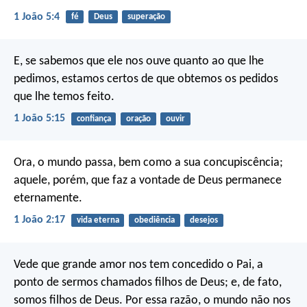
1 João 5:4
fé
Deus
superação
E, se sabemos que ele nos ouve quanto ao que lhe
pedimos, estamos certos de que obtemos os pedidos
que lhe temos feito.
1 João 5:15
confiança
oração
ouvir
Ora, o mundo passa, bem como a sua concupiscência;
aquele, porém, que faz a vontade de Deus permanece
eternamente.
1 João 2:17
vida eterna
obediência
desejos
Vede que grande amor nos tem concedido o Pai, a
ponto de sermos chamados filhos de Deus; e, de fato,
somos filhos de Deus. Por essa razão, o mundo não nos