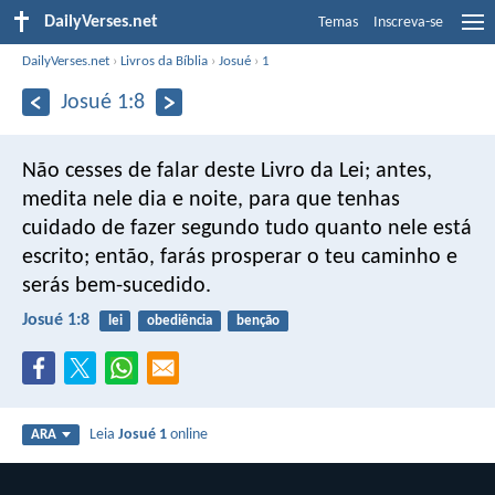
DailyVerses.net
Temas
Inscreva-se
DailyVerses.net
›
Livros da Bíblia
›
Josué
›
1
Josué 1:8
Não cesses de falar deste Livro da Lei; antes,
medita nele dia e noite, para que tenhas
cuidado de fazer segundo tudo quanto nele está
escrito; então, farás prosperar o teu caminho e
serás bem-sucedido.
Josué 1:8
lei
obediência
benção
Leia
Josué 1
online
ARA