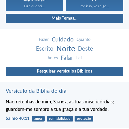
Eu é que sei...
Por isso, vos digo...
Mais Temas...
Cuidado
Fazer
Quanto
Noite
Escrito
Deste
Falar
Antes
Lei
Pesquisar versículos Bíblicos
Versículo da Bíblia do dia
Não retenhas de mim, S
enhor
, as tuas misericórdias;
guardem-me sempre a tua graça e a tua verdade.
Salmo 40:11
amor
confiabilidade
proteção