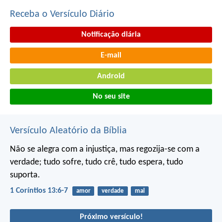
Receba o Versículo Diário
Notificação diária
E-mail
Android
No seu site
Versículo Aleatório da Bíblia
Não se alegra com a injustiça, mas regozija-se com a
verdade; tudo sofre, tudo crê, tudo espera, tudo
suporta.
1 Coríntios 13:6-7
amor
verdade
mal
Próximo versículo!