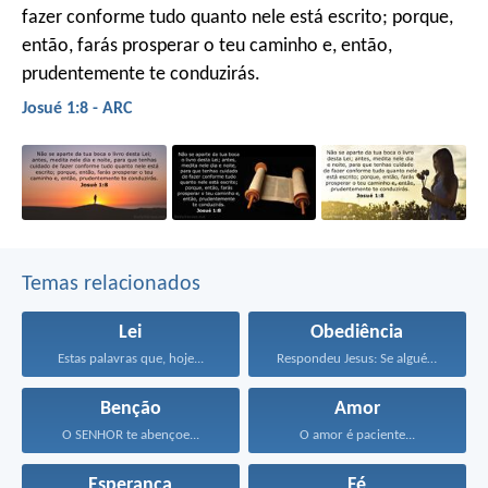
fazer conforme tudo quanto nele está escrito; porque,
então, farás prosperar o teu caminho e, então,
prudentemente te conduzirás.
Josué 1:8 - ARC
Temas relacionados
Lei
Obediência
Estas palavras que, hoje...
Respondeu Jesus: Se alguém...
Benção
Amor
O SENHOR te abençoe...
O amor é paciente...
Esperança
Fé