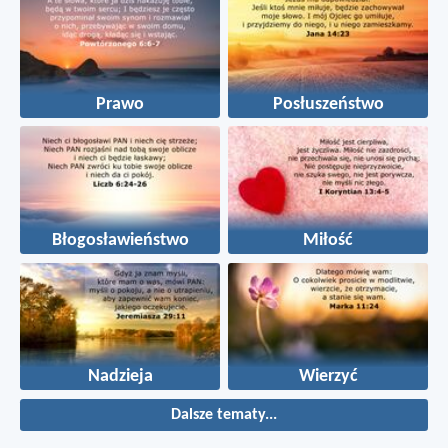
Prawo
Posłuszeństwo
Błogosławieństwo
Miłość
Nadzieja
Wierzyć
Dalsze tematy...