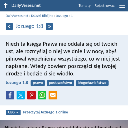
DailyVerses.net
Tematy
Rejestrowac
DailyVerses.net
›
Ksiazki Biblijne
›
Jozuego
›
1
Jozuego 1:8
Niech ta księga Prawa nie oddala się od twoich
ust, ale rozmyślaj o niej we dnie i w nocy, abyś
pilnował wypełnienia wszystkiego, co w niej jest
napisane. Wtedy bowiem poszczęści się twojej
drodze i będzie ci się wiodło.
Jozuego 1:8
prawo
posłuszeństwo
błogosławieństwo
Przeczytaj
Jozuego 1
online
UBG