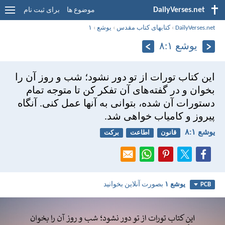
DailyVerses.net
موضوع ها
برای ثبت نام
DailyVerses.net
›
کتابهای کتاب مقدس
›
يوشع
›
۱
يوشع ۱:‏۸
اين كتاب تورات از تو دور نشود؛ شب و روز آن را
بخوان و در گفته‌های آن تفكر كن تا متوجه تمام
دستورات آن شده، بتوانی به آنها عمل كنی. آنگاه
پيروز و كامياب خواهی شد.
يوشع ۱:‏۸
قانون
اطاعت
برکت
يوشع ۱
بصورت آنلاین بخوانید
PCB