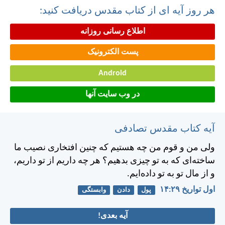
هر روز آیه ای از کتاب مقدس دریافت کنید:
اطلاع رسانی روزانه
پست الکترونیک
Android
در وب سایت آنها
آیه کتاب مقدس تصادفی
ولی من و قوم من چه هستيم كه چنين افتخاری نصيب ما
ساخته‌ای كه به تو چيزی بدهيم؟ هر چه داريم از تو داريم،
و از مال تو به تو داده‌ايم.
اول تواريخ ۲۹:‏۱۴
پول
دادن
وابستگی
آیه بعدی!