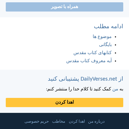
همراه با تصویر
ادامه مطلب
موضوع ها
بایگانی
کتابهای کتاب مقدس
آیه معروف کتاب مقدس
از DailyVerses.net پشتیبانی کنید
به
من
کمک کنید تا کلام خدا را منتشر کنم:
اهدا کردن
درباره من
اهدا کردن
مخاطب
حریم خصوصی