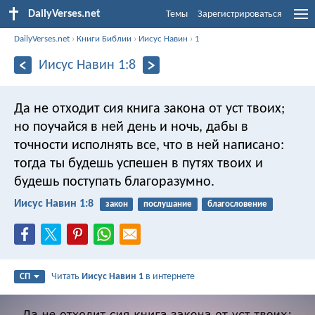
DailyVerses.net
Темы
Зарегистрироваться
DailyVerses.net
›
Книги Библии
›
Иисус Навин
›
1
Иисус Навин 1:8
Да не отходит сия книга закона от уст твоих;
но поучайся в ней день и ночь, дабы в
точности исполнять все, что в ней написано:
тогда ты будешь успешен в путях твоих и
будешь поступать благоразумно.
Иисус Навин 1:8
закон
послушание
благословение
Читать
Иисус Навин 1
в интернете
СП