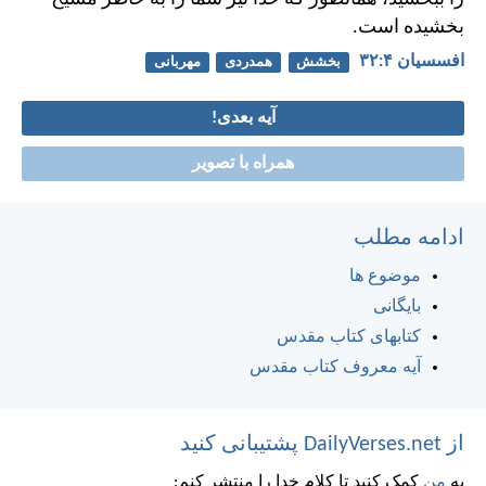
بخشيده است.
افسسیان ۴:‏۳۲
بخشش
همدردی
مهربانی
آیه بعدی!
همراه با تصویر
ادامه مطلب
موضوع ها
بایگانی
کتابهای کتاب مقدس
آیه معروف کتاب مقدس
از DailyVerses.net پشتیبانی کنید
به
من
کمک کنید تا کلام خدا را منتشر کنم: