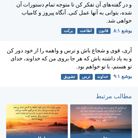
و در گفته‌های آن تفكر كن تا متوجه تمام دستورات آن
شده، بتوانی به آنها عمل كنی. آنگاه پيروز و كامياب
خواهی شد.
يوشع ۱:‏۸
قانون
اطاعت
برکت
آری، قوی و شجاع باش و ترس و واهمه را از خود دور كن
و به ياد داشته باش كه هر جا بروی من كه خداوند، خدای
تو هستم، با تو خواهم بود.
يوشع ۱:‏۹
خداوند
ترس
تشویق
مطالب مرتبط