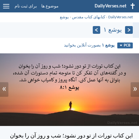
DailyVerses.net
موضوع ها
برای ثبت نام
DailyVerses.net
›
کتابهای کتاب مقدس
›
يوشع
يوشع ۱
يوشع ۱
بصورت آنلاین بخوانید
PCB
»
«
اين كتاب تورات از تو دور نشود؛ شب و روز آن را بخوان