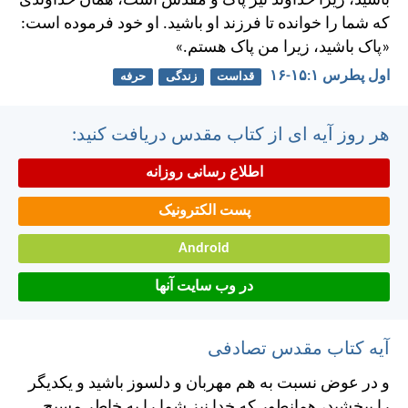
باشيد، زيرا خداوند نيز پاک و مقدس است، همان خداوندی
كه شما را خوانده تا فرزند او باشيد. او خود فرموده است:
«پاک باشيد، زيرا من پاک هستم.»
اول پطرس ۱:‏۱۵-‏۱۶
قداست
زندگی
حرفه
هر روز آیه ای از کتاب مقدس دریافت کنید:
اطلاع رسانی روزانه
پست الکترونیک
Android
در وب سایت آنها
آیه کتاب مقدس تصادفی
و در عوض نسبت به هم مهربان و دلسوز باشيد و يكديگر
را ببخشيد، همانطور كه خدا نيز شما را به خاطر مسيح