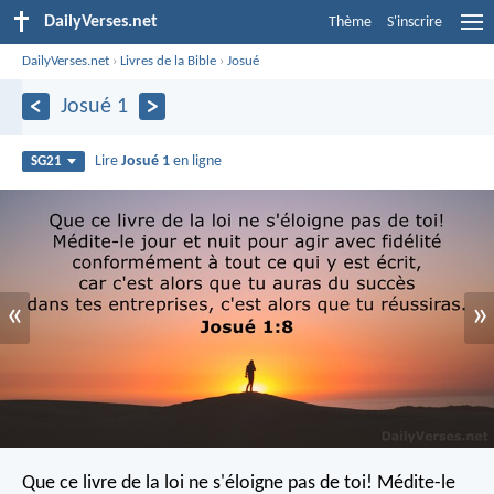
DailyVerses.net
Thème
S'inscrire
DailyVerses.net
›
Livres de la Bible
›
Josué
Josué 1
Lire
Josué 1
en ligne
SG21
«
»
Que ce livre de la loi ne s'éloigne pas de toi! Médite-le