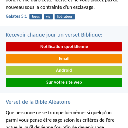
donc ferme dans cette liberté et ne vous placez pas de
nouveau sous la contrainte d’un esclavage.
Galates 5:1
Jésus
vie
libérateur
Recevoir chaque jour un verset Biblique:
Notification quotidienne
Email
Android
Sur votre site web
Verset de la Bible Aléatoire
Que personne ne se trompe lui-même: si quelqu'un
parmi vous pense être sage selon les critères de l’ère
actuelle, qu'il devienne fou afin de devenir sage.