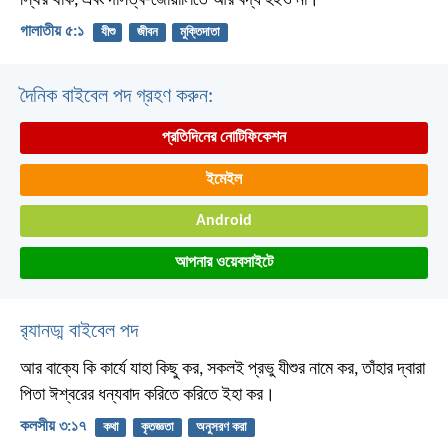
স্থির থাক, এবং দাসত্ব-জোঁয়ালিতে আর বদ্ধ হইও না।
গালাতীয় ৫:১
যীশু
জীবন
মুক্তিদাতা
দৈনিক বাইবেল পদ গ্রহণ করুন:
প্রতিদিনের নোটিফিকেশন
ইমেইল
Android
আপনার ওয়েবসাইটে
র‌্যানড্ম বাইবেল পদ
আর বাক্যে কি কার্যে যাহা কিছু কর, সকলই প্রভু যীশুর নামে কর, তাঁহার দ্বারা
পিতা ঈশ্বরের ধন্যবাদ করিতে করিতে ইহা কর।
কলসীয় ৩:১৭
কথা
কৃতজ্ঞতা
অনুসরণ করা