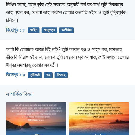
লিখিত আছে, যত্নপূর্বক সেই সকলের অনুযায়ী কর্ম করণার্থে তুমি দিবারাত্র
তাহা ধ্যান কর; কেননা তাহা করিলে তোমার শুভগতি হইবে ও তুমি বুদ্ধিপূর্বক
চলিবে।
যিহোশূয় ১:৮
আইন
আনুগত্য
আশীর্বাদ
আমি কি তোমাকে আজ্ঞা দিই নাই? তুমি বলবান হও ও সাহস কর, মহাভয়ে
ভীত কি নিরাশ হইও না; কেননা তুমি যে কোন স্থানে যাও, সেই স্থানে তোমার
ঈশ্বর সদাপ্রভু তোমার সহবর্তী।
যিহোশূয় ১:৯
সৃষ্টিকর্তা
ভয়
উৎসাহ
সম্পর্কিত বিষয়