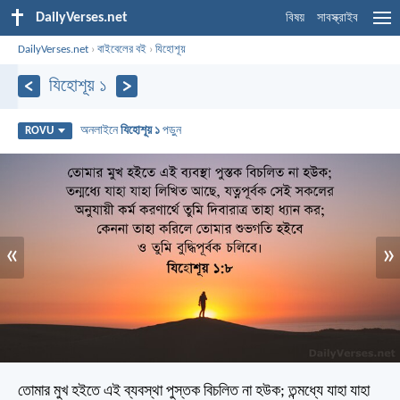
DailyVerses.net
বিষয়
সাবস্ক্রাইব
DailyVerses.net
›
বাইবেলের বই
›
যিহোশূয়
যিহোশূয় ১
অনলাইনে
যিহোশূয় ১
পড়ুন
ROVU
«
»
তোমার মুখ হইতে এই ব্যবস্থা পুস্তক বিচলিত না হউক; তন্মধ্যে যাহা যাহা