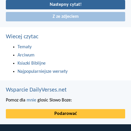
Nastepny cytat!
Z ze zdjeciem
Wiecej czytac
Tematy
Arciwum
Ksiazki Biblijne
Najpopularniejsze wersety
Wsparcie DailyVerses.net
Pomoz dla
mnie
glosic Slowo Boze:
Podarować