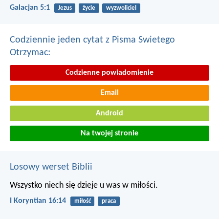
Galacjan 5:1
Jezus
życie
wyzwoliciel
Codziennie jeden cytat z Pisma Swietego
Otrzymac:
Codzienne powiadomienie
Email
Android
Na twojej stronie
Losowy werset Biblii
Wszystko niech się dzieje u was w miłości.
I Koryntian 16:14
miłość
praca