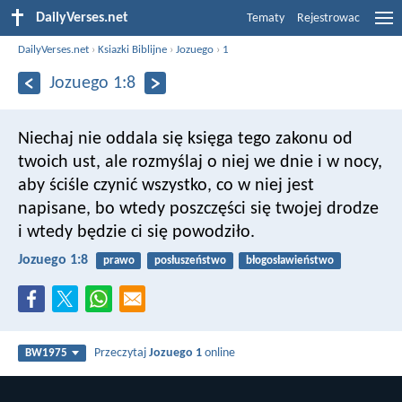
DailyVerses.net
Tematy
Rejestrowac
DailyVerses.net
›
Ksiazki Biblijne
›
Jozuego
›
1
Jozuego 1:8
Niechaj nie oddala się księga tego zakonu od
twoich ust, ale rozmyślaj o niej we dnie i w nocy,
aby ściśle czynić wszystko, co w niej jest
napisane, bo wtedy poszczęści się twojej drodze
i wtedy będzie ci się powodziło.
Jozuego 1:8
prawo
posłuszeństwo
błogosławieństwo
Przeczytaj
Jozuego 1
online
BW1975