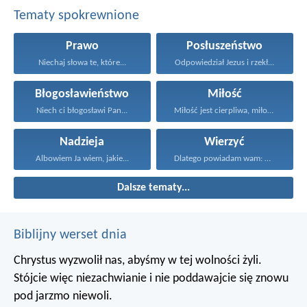
Tematy spokrewnione
Prawo
Posłuszeństwo
Niechaj słowa te, które...
Odpowiedział Jezus i rzekł...
Błogosławieństwo
Miłość
Niech ci błogosławi Pan...
Miłość jest cierpliwa, miłość...
Nadzieja
Wierzyć
Albowiem Ja wiem, jakie...
Dlatego powiadam wam: Wszystko...
Dalsze tematy...
Biblijny werset dnia
Chrystus wyzwolił nas, abyśmy w tej wolności żyli.
Stójcie więc niezachwianie i nie poddawajcie się znowu
pod jarzmo niewoli.