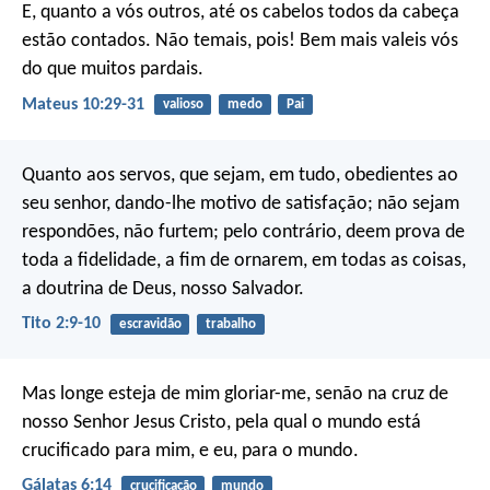
E, quanto a vós outros, até os cabelos todos da cabeça
estão contados. Não temais, pois! Bem mais valeis vós
do que muitos pardais.
Mateus 10:29-31
valioso
medo
Pai
Quanto aos servos, que sejam, em tudo, obedientes ao
seu senhor, dando-lhe motivo de satisfação; não sejam
respondões, não furtem; pelo contrário, deem prova de
toda a fidelidade, a fim de ornarem, em todas as coisas,
a doutrina de Deus, nosso Salvador.
Tito 2:9-10
escravidão
trabalho
Mas longe esteja de mim gloriar-me, senão na cruz de
nosso Senhor Jesus Cristo, pela qual o mundo está
crucificado para mim, e eu, para o mundo.
Gálatas 6:14
crucificação
mundo