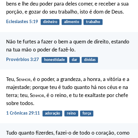
bens e lhe deu poder para deles comer, e receber a sua
porção, e gozar do seu trabalho, isto é dom de Deus.
Eclesiastes 5:19
dinheiro
alimento
trabalho
Não te furtes a fazer o bem a quem de direito,
estando
na tua mão o poder de fazê-lo.
Provérbios 3:27
honestidade
dar
dívidas
Teu, S
enhor
, é o poder, a grandeza, a honra, a vitória e a
majestade; porque teu é tudo quanto há nos céus e na
terra; teu, S
enhor
, é o reino, e tu te exaltaste por chefe
sobre todos.
1 Crônicas 29:11
adoração
reino
força
Tudo quanto fizerdes, fazei-o de todo o coração, como