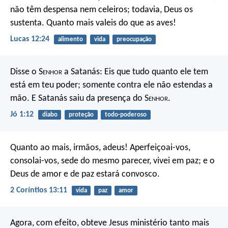
não têm despensa nem celeiros; todavia, Deus os
sustenta. Quanto mais valeis do que as aves!
Lucas 12:24
alimento
vida
preocupação
Disse o S
enhor
a Satanás: Eis que tudo quanto ele tem
está em teu poder; somente contra ele não estendas a
mão. E Satanás saiu da presença do S
enhor
.
Jó 1:12
diabo
proteção
todo-poderoso
Quanto ao mais, irmãos, adeus! Aperfeiçoai-vos,
consolai-vos, sede do mesmo parecer, vivei em paz; e o
Deus de amor e de paz estará convosco.
2 Coríntios 13:11
vida
paz
amor
Agora, com efeito, obteve Jesus ministério tanto mais