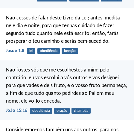
Não cesses de falar deste Livro da Lei; antes, medita
nele dia e noite, para que tenhas cuidado de fazer
segundo tudo quanto nele está escrito; então, farás
prosperar o teu caminho e serás bem-sucedido.
Josué 1:8
lei
obediência
benção
Não fostes vós que me escolhestes a mim; pelo
contrário, eu vos escolhi a vós outros e vos designei
para que vades e deis fruto, e o vosso fruto permaneça;
a fim de que tudo quanto pedirdes ao Pai em meu
nome, ele vo-lo conceda.
João 15:16
obediência
oração
chamada
Consideremo-nos também uns aos outros, para nos