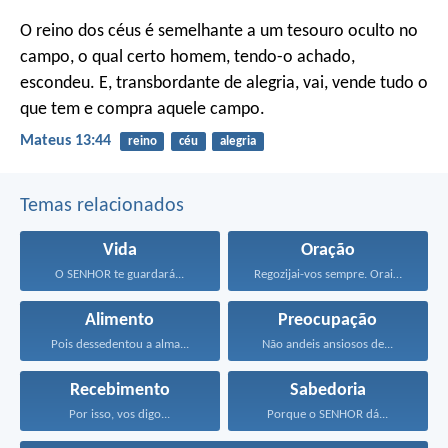
O reino dos céus é semelhante a um tesouro oculto no
campo, o qual certo homem, tendo-o achado,
escondeu. E, transbordante de alegria, vai, vende tudo o
que tem e compra aquele campo.
Mateus 13:44
reino
céu
alegria
Temas relacionados
Vida
Oração
O SENHOR te guardará...
Regozijai-vos sempre. Orai sem...
Alimento
Preocupação
Pois dessedentou a alma...
Não andeis ansiosos de...
Recebimento
Sabedoria
Por isso, vos digo...
Porque o SENHOR dá...