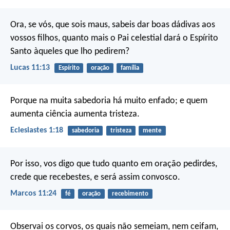
Ora, se vós, que sois maus, sabeis dar boas dádivas aos
vossos filhos, quanto mais o Pai celestial dará o Espírito
Santo àqueles que lho pedirem?
Lucas 11:13
Espírito
oração
família
Porque na muita sabedoria há muito enfado; e quem
aumenta ciência aumenta tristeza.
Eclesiastes 1:18
sabedoria
tristeza
mente
Por isso, vos digo que tudo quanto em oração pedirdes,
crede que recebestes, e será assim convosco.
Marcos 11:24
fé
oração
recebimento
Observai os corvos, os quais não semeiam, nem ceifam,