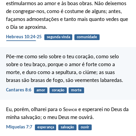
estimularmos ao amor e às boas obras. Não deixemos
de congregar-nos, como é costume de alguns; antes,
façamos admoestações e tanto mais quanto vedes que
o Dia se aproxima.
Hebreus 10:24-25
segunda vinda
comunidade
encorajamento
Põe-me como selo sobre o teu coração,
como selo
sobre o teu braço,
porque o amor é forte como a
morte,
e duro como a sepultura, o ciúme;
as suas
brasas são brasas de fogo,
são veementes labaredas.
Cantares 8:6
amor
coração
morte
Eu, porém, olharei para o S
enhor
e esperarei no Deus da
minha salvação; o meu Deus me ouvirá.
Miqueias 7:7
esperança
salvação
ouvir