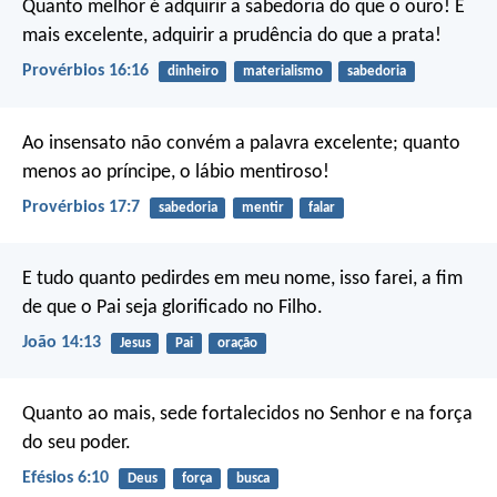
Quanto melhor é adquirir a sabedoria do que o ouro!
E
mais excelente, adquirir a prudência do que a prata!
Provérbios 16:16
dinheiro
materialismo
sabedoria
Ao insensato não convém a palavra excelente;
quanto
menos ao príncipe, o lábio mentiroso!
Provérbios 17:7
sabedoria
mentir
falar
E tudo quanto pedirdes em meu nome, isso farei, a fim
de que o Pai seja glorificado no Filho.
João 14:13
Jesus
Pai
oração
Quanto ao mais, sede fortalecidos no Senhor e na força
do seu poder.
Efésios 6:10
Deus
força
busca