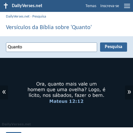
DailyVerses.net
Temas
Inscreva-se
DailyVerses.net
›
Pesquisa
Versículos da Bíblia sobre 'Quanto'
«
»