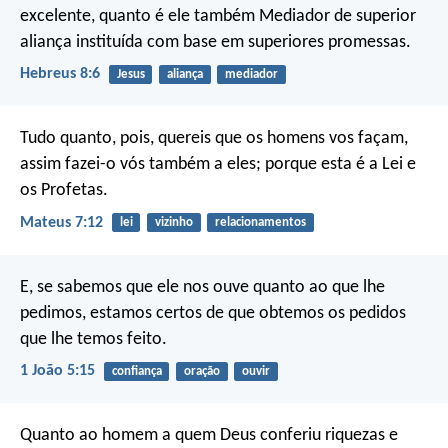
excelente, quanto é ele também Mediador de superior
aliança instituída com base em superiores promessas.
Hebreus 8:6
Jesus
aliança
mediador
Tudo quanto, pois, quereis que os homens vos façam,
assim fazei-o vós também a eles; porque esta é a Lei e
os Profetas.
Mateus 7:12
lei
vizinho
relacionamentos
E, se sabemos que ele nos ouve quanto ao que lhe
pedimos, estamos certos de que obtemos os pedidos
que lhe temos feito.
1 João 5:15
confiança
oração
ouvir
Quanto ao homem a quem Deus conferiu riquezas e