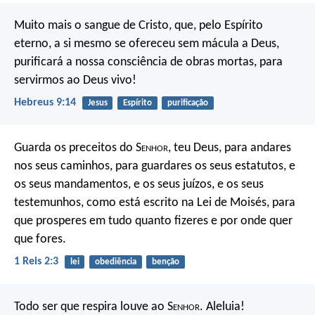
Muito mais o sangue de Cristo, que, pelo Espírito
eterno, a si mesmo se ofereceu sem mácula a Deus,
purificará a nossa consciência de obras mortas, para
servirmos ao Deus vivo!
Hebreus 9:14
Jesus
Espírito
purificação
Guarda os preceitos do S
enhor
, teu Deus, para andares
nos seus caminhos, para guardares os seus estatutos, e
os seus mandamentos, e os seus juízos, e os seus
testemunhos, como está escrito na Lei de Moisés, para
que prosperes em tudo quanto fizeres e por onde quer
que fores.
1 Reis 2:3
lei
obediência
benção
Todo ser que respira louve ao S
enhor
.
Aleluia!