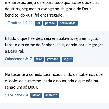
mentirosos, perjuros e para tudo quanto se opõe à sã
doutrina, segundo o evangelho da glória do Deus
bendito, do qual fui encarregado.
1 Timóteo 1:9-11
lei
pecado
sexualidade
E tudo o que fizerdes, seja em palavra, seja em ação,
fazei-o em nome do Senhor Jesus, dando por ele graças
a Deus Pai.
Colossenses 3:17
falar
gratidão
seguir
No tocante à comida sacrificada a ídolos, sabemos que
o ídolo, de si mesmo, nada é no mundo e que não há
senão um só Deus.
1 Coríntios 8:4
ídolos
alimento