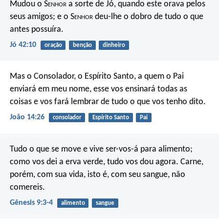
Mudou o S
enhor
a sorte de Jó, quando este orava pelos
seus amigos; e o S
enhor
deu-lhe o dobro de tudo o que
antes possuíra.
Jó 42:10
oração
benção
dinheiro
Mas o Consolador, o Espírito Santo, a quem o Pai
enviará em meu nome, esse vos ensinará todas as
coisas e vos fará lembrar de tudo o que vos tenho dito.
João 14:26
consolador
Espírito Santo
Pai
Tudo o que se move e vive ser-vos-á para alimento;
como vos dei a erva verde, tudo vos dou agora. Carne,
porém, com sua vida, isto é, com seu sangue, não
comereis.
Gênesis 9:3-4
alimento
sangue