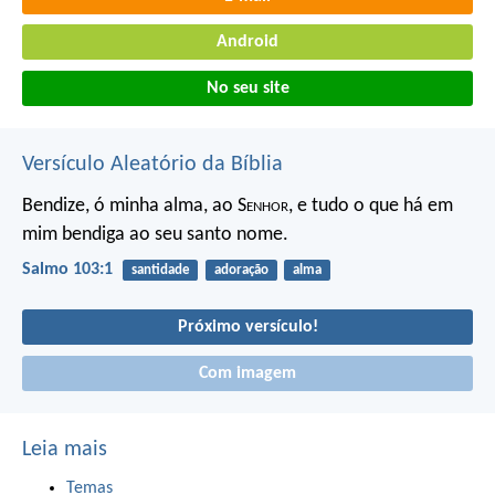
Android
No seu site
Versículo Aleatório da Bíblia
Bendize, ó minha alma, ao S
enhor
,
e tudo o que há em
mim bendiga ao seu santo nome.
Salmo 103:1
santidade
adoração
alma
Próximo versículo!
Com imagem
Leia mais
Temas