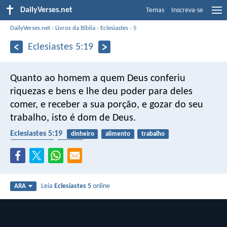
DailyVerses.net
Temas
Inscreva-se
DailyVerses.net
›
Livros da Bíblia
›
Eclesiastes
›
5
Eclesiastes 5:19
Quanto ao homem a quem Deus conferiu
riquezas e bens e lhe deu poder para deles
comer, e receber a sua porção, e gozar do seu
trabalho, isto é dom de Deus.
Eclesiastes 5:19
dinheiro
alimento
trabalho
recebimento
alegria
Leia
Eclesiastes 5
online
ARA