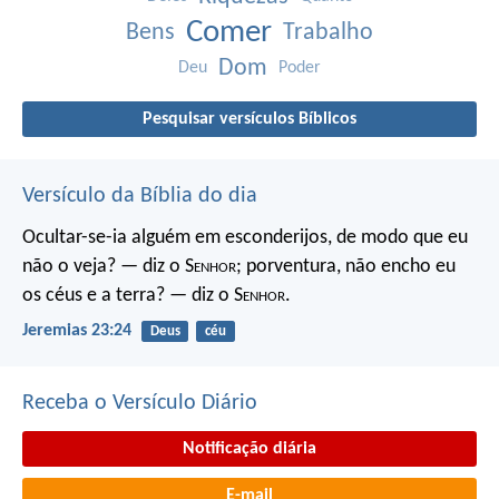
Comer
Bens
Trabalho
Dom
Deu
Poder
Pesquisar versículos Bíblicos
Versículo da Bíblia do dia
Ocultar-se-ia alguém em esconderijos, de modo que eu
não o veja? — diz o S
enhor
; porventura, não encho eu
os céus e a terra? — diz o S
enhor
.
Jeremias 23:24
Deus
céu
Receba o Versículo Diário
Notificação diária
E-mail