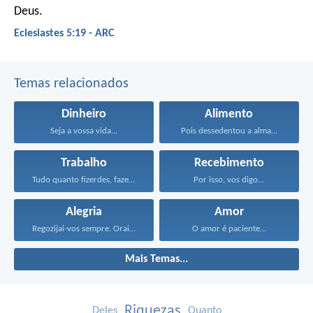
Deus.
Eclesiastes 5:19 - ARC
Temas relacionados
Dinheiro
Alimento
Seja a vossa vida...
Pois dessedentou a alma...
Trabalho
Recebimento
Tudo quanto fizerdes, fazei-o...
Por isso, vos digo...
Alegria
Amor
Regozijai-vos sempre. Orai sem...
O amor é paciente...
Mais Temas...
Riquezas
Deles
Quanto