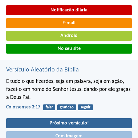
Notificação diária
E-mail
Android
No seu site
Versículo Aleatório da Bíblia
E tudo o que fizerdes, seja em palavra, seja em ação,
fazei-o em nome do Senhor Jesus, dando por ele graças
a Deus Pai.
Colossenses 3:17
falar
gratidão
seguir
Próximo versículo!
Com imagem