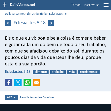
DailyVerses.net
Temas
Inscreva-se
DailyVerses.net
›
Livros da Bíblia
›
Eclesiastes
›
5
Eclesiastes 5:18
Eis o que eu vi: boa e bela coisa é comer e beber
e gozar cada um do bem de todo o seu trabalho,
com que se afadigou debaixo do sol, durante os
poucos dias da vida que Deus lhe deu; porque
esta é a sua porção.
Eclesiastes 5:18
alimento
trabalho
vida
recebimento
Leia
Eclesiastes 5
online
ARA