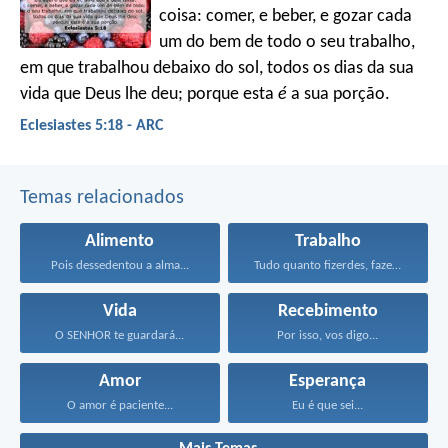
coisa: comer, e beber, e gozar cada
um do bem de todo o seu trabalho,
em que trabalhou debaixo do sol, todos os dias da sua
vida que Deus lhe deu; porque esta
é
a sua porção.
Eclesiastes 5:18 - ARC
Temas relacionados
Alimento
Trabalho
Pois dessedentou a alma...
Tudo quanto fizerdes, fazei-o...
Vida
Recebimento
O SENHOR te guardará...
Por isso, vos digo...
Amor
Esperança
O amor é paciente...
Eu é que sei...