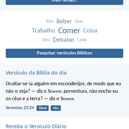
Mais Temas...
Beber
Boa
Dias
Comer
Trabalho
Coisa
Debaixo
Deu
Cada
Pesquisar versículos Bíblicos
Versículo da Bíblia do dia
Ocultar-se-ia alguém em esconderijos, de modo que eu
não o veja? — diz o S
enhor
; porventura, não encho eu
os céus e a terra? — diz o S
enhor
.
Jeremias 23:24
Deus
céu
Receba o Versículo Diário