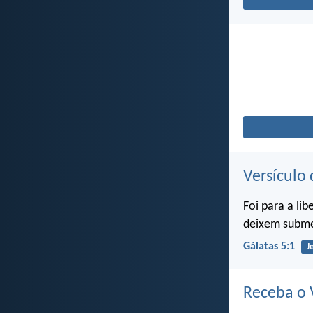
Versículo 
Foi para a li
deixem subme
Gálatas 5:1
J
Receba o V