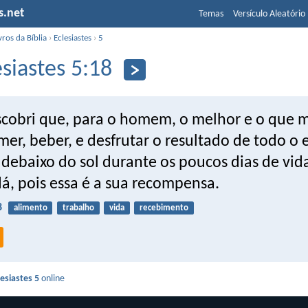
s.net
Temas
Versículo Aleatório
vros da Bíblia
›
Eclesiastes
›
5
esiastes 5:18
scobri que, para o homem, o melhor e o que m
er, beber, e desfrutar o resultado de todo o 
 debaixo do sol durante os poucos dias de vid
á, pois essa é a sua recompensa.
8
alimento
trabalho
vida
recebimento
lesiastes 5
online