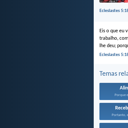
Eclesiastes 5:1
Eis o que eu 
trabalho, com
lhe deu; porq
Eclesiastes 5:1
Temas rel
Ali
Porque el
Rece
Portanto, e