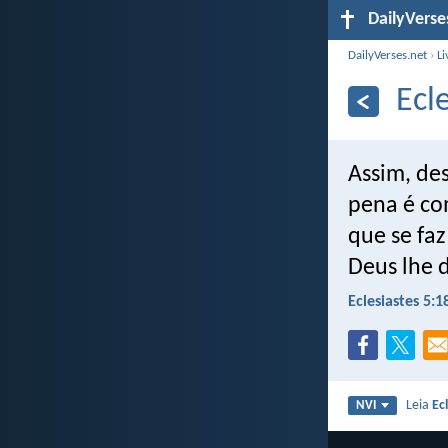
DailyVerse
DailyVerses.net
›
Li
Ecl
Assim, de
pena é com
que se faz
Deus lhe d
Eclesiastes 5:1
Leia
Ec
NVI