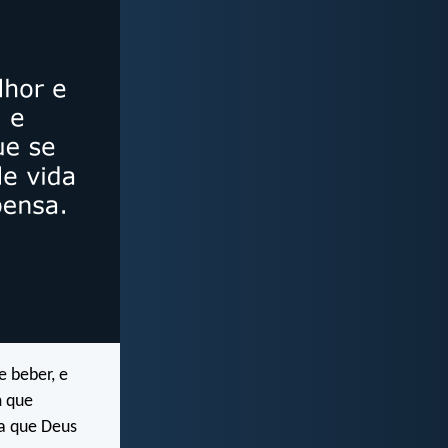
e beber, e
m que
da que Deus