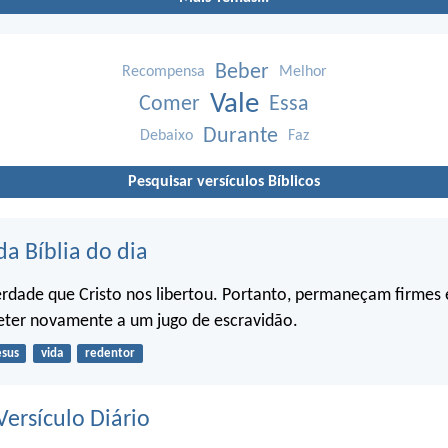
Beber
Recompensa
Melhor
Vale
Comer
Essa
Durante
Debaixo
Faz
Pesquisar versículos Bíblicos
da Bíblia do dia
berdade que Cristo nos libertou. Portanto, permaneçam firmes 
ter novamente a um jugo de escravidão.
esus
vida
redentor
ersículo Diário