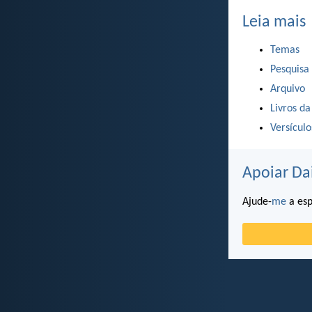
Leia mais
Temas
Pesquisa
Arquivo
Livros da
Versícul
Apoiar Da
Ajude-
me
a esp