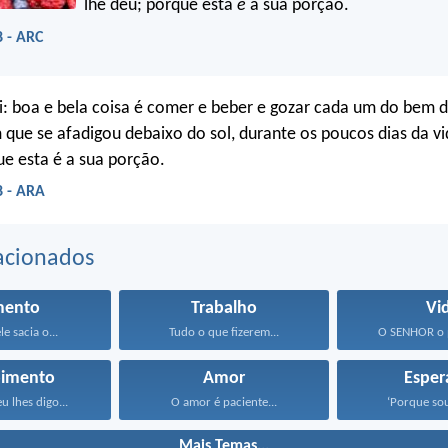
lhe deu; porque esta
é
a sua porção.
8 - ARC
vi: boa e bela coisa é comer e beber e gozar cada um do bem 
 que se afadigou debaixo do sol, durante os poucos dias da v
ue esta é a sua porção.
8 - ARA
acionados
mento
Trabalho
Vi
e sacia o...
Tudo o que fizerem...
O SENHOR o p
bimento
Amor
Esper
u lhes digo...
O amor é paciente...
‘Porque sou
Mais Temas...