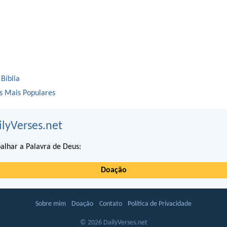
 Bíblia
os Mais Populares
ilyVerses.net
alhar a Palavra de Deus:
Doação
Sobre mim
Doação
Contato
Política de Privacidade
© 2026 DailyVerses.net