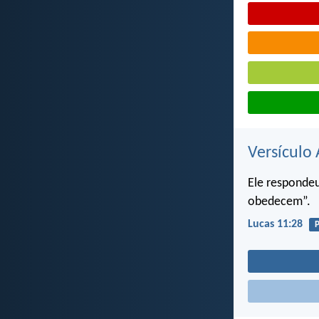
Versículo 
Ele respondeu
obedecem”.
Lucas 11:28
P