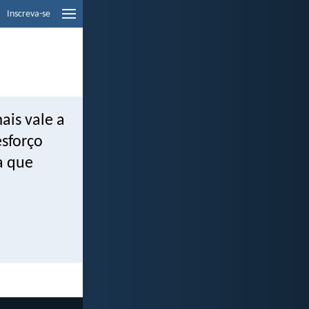
Inscreva-se
ais vale a
esforço
a que