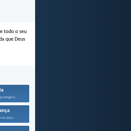
de todo o seu
ida que Deus
da
rotegerá...
ança
 eu que...