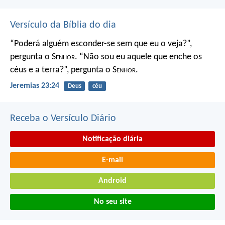
Versículo da Bíblia do dia
“Poderá alguém esconder-se
sem que eu o veja?”,
pergunta o S
enhor
.
“Não sou eu aquele que enche os
céus e a terra?”,
pergunta o S
enhor
.
Jeremias 23:24
Deus
céu
Receba o Versículo Diário
Notificação diária
E-mail
Android
No seu site