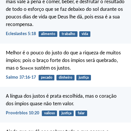
mais vale a pena é comer, beber, e desfrutar o resultado
de todo o esforço que se faz debaixo do sol durante os
poucos dias de vida que Deus lhe dá, pois essa é a sua
recompensa.
Eclesiastes 5:18
alimento
trabalho
vida
Melhor é o pouco do justo
do que a riqueza de muitos
ímpios;
pois o braço forte dos ímpios será quebrado,
mas o S
enhor
sustém os justos.
Salmo 37:16-17
pecado
dinheiro
justiça
A língua dos justos é prata escolhida,
mas o coração
dos ímpios quase não tem valor.
Provérbios 10:20
valioso
justiça
falar