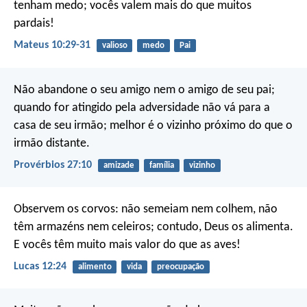
tenham medo; vocês valem mais do que muitos
pardais!
Mateus 10:29-31
valioso
medo
Pai
Não abandone o seu amigo nem o amigo de seu pai;
quando for atingido pela adversidade
não vá para a
casa de seu irmão;
melhor é o vizinho próximo do que o
irmão distante.
Provérbios 27:10
amizade
família
vizinho
Observem os corvos: não semeiam nem colhem, não
têm armazéns nem celeiros; contudo, Deus os alimenta.
E vocês têm muito mais valor do que as aves!
Lucas 12:24
alimento
vida
preocupação