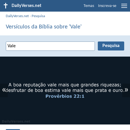
DailyVerses.net
Temas
Inscreva-se
DailyVerses.net
›
Pesquisa
Versículos da Bíblia sobre 'Vale'
«
»