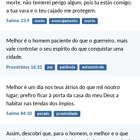
morte,
não temerei perigo algum, pois tu estás comigo;
a tua vara e o teu cajado me protegem.
Salmo 23:4
medo
encorajamento
morte
Melhor é o homem paciente do que o guerreiro,
mais
vale controlar o seu espírito do que conquistar uma
cidade.
Provérbios 16:32
paz
paciência
autocontrole
Melhor é um dia nos teus átrios
do que mil noutro
lugar;
prefiro ficar à porta da casa do meu Deus
a
habitar nas tendas dos ímpios.
Salmo 84:10
pecado
proximidade
Assim, descobri que, para o homem, o melhor e o que