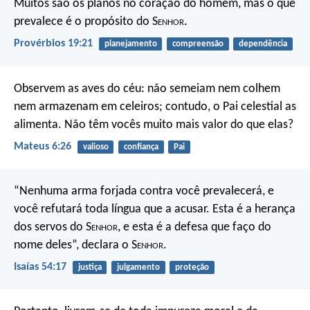
Muitos são os planos no coração do homem,
mas o que
prevalece é o propósito do S
enhor
.
Provérbios 19:21
planejamento
compreensão
dependência
Observem as aves do céu: não semeiam nem colhem
nem armazenam em celeiros; contudo, o Pai celestial as
alimenta. Não têm vocês muito mais valor do que elas?
Mateus 6:26
valioso
confiança
Pai
“Nenhuma arma forjada contra você prevalecerá,
e
você refutará toda língua que a acusar.
Esta é a herança
dos servos do S
enhor
,
e esta é a defesa que faço do
nome deles”, declara o S
enhor
.
Isaías 54:17
justiça
julgamento
proteção