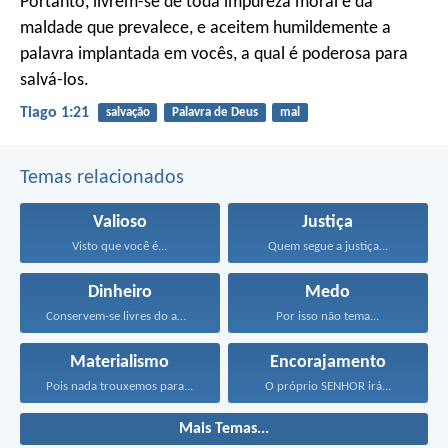
Portanto, livrem-se de toda impureza moral e da
maldade que prevalece, e aceitem humildemente a
palavra implantada em vocês, a qual é poderosa para
salvá-los.
Tiago 1:21
salvação
Palavra de Deus
mal
Temas relacionados
Valioso
Justiça
Visto que você é...
Quem segue a justiça...
Dinheiro
Medo
Conservem-se livres do amor...
Por isso não tema...
Materialismo
Encorajamento
Pois nada trouxemos para...
O próprio SENHOR irá...
Mais Temas...