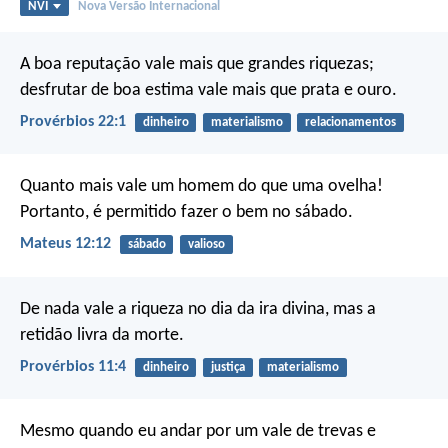
NVI
Nova Versão Internacional
A boa reputação vale mais que grandes riquezas;
desfrutar de boa estima vale mais que prata e ouro.
Provérbios 22:1
dinheiro
materialismo
relacionamentos
Quanto mais vale um homem do que uma ovelha!
Portanto, é permitido fazer o bem no sábado.
Mateus 12:12
sábado
valioso
De nada vale a riqueza no dia da ira divina,
mas a
retidão livra da morte.
Provérbios 11:4
dinheiro
justiça
materialismo
Mesmo quando eu andar
por um vale de trevas e