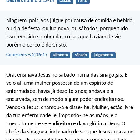
Deuteronômio 5:12-14
sábado
resto
Ninguém, pois, vos julgue por causa de comida e bebida,
ou dia de festa, ou lua nova, ou sábados, porque tudo
isso tem sido sombra das coisas que haviam de vir;
porém o corpo é de Cristo.
Colossenses 2:16-17
alimento
sábado
julgamento
Ora, ensinava Jesus no sábado numa das sinagogas. E
veio ali uma mulher possessa de um espírito de
enfermidade, havia já dezoito anos; andava ela
encurvada, sem de modo algum poder endireitar-se.
Vendo-a Jesus, chamou-a e disse-lhe: Mulher, estás livre
da tua enfermidade; e, impondo-lhe as mãos, ela
imediatamente se endireitou e dava glória a Deus. O
chefe da sinagoga, indignado de ver que Jesus curava no