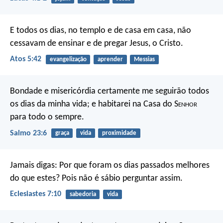
E todos os dias, no templo e de casa em casa, não
cessavam de ensinar e de pregar Jesus, o Cristo.
Atos 5:42
evangelização
aprender
Messias
Bondade e misericórdia certamente me seguirão
todos
os dias da minha vida;
e habitarei na Casa do S
enhor
para todo o sempre.
Salmo 23:6
graça
vida
proximidade
Jamais digas: Por que foram os dias passados melhores
do que estes? Pois não é sábio perguntar assim.
Eclesiastes 7:10
sabedoria
vida