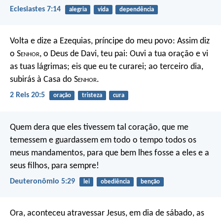
Eclesiastes 7:14
alegria
vida
dependência
Volta e dize a Ezequias, príncipe do meu povo: Assim diz
o S
enhor
, o Deus de Davi, teu pai: Ouvi a tua oração e vi
as tuas lágrimas; eis que eu te curarei; ao terceiro dia,
subirás à Casa do S
enhor
.
2 Reis 20:5
oração
tristeza
cura
Quem dera que eles tivessem tal coração, que me
temessem e guardassem em todo o tempo todos os
meus mandamentos, para que bem lhes fosse a eles e a
seus filhos, para sempre!
Deuteronômio 5:29
lei
obediência
benção
Ora, aconteceu atravessar Jesus, em dia de sábado, as