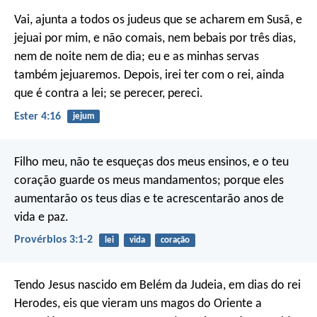
Vai, ajunta a todos os judeus que se acharem em Susã, e
jejuai por mim, e não comais, nem bebais por três dias,
nem de noite nem de dia; eu e as minhas servas
também jejuaremos. Depois, irei ter com o rei, ainda
que é contra a lei; se perecer, pereci.
Ester 4:16
jejum
Filho meu, não te esqueças dos meus ensinos,
e o teu
coração guarde os meus mandamentos;
porque eles
aumentarão os teus dias
e te acrescentarão anos de
vida e paz.
Provérbios 3:1-2
lei
vida
coração
Tendo Jesus nascido em Belém da Judeia, em dias do rei
Herodes, eis que vieram uns magos do Oriente a