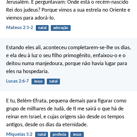
Jerusalém. E perguntavam: Onde está o recém-nascido
Rei dos judeus? Porque vimos a sua estrela no Oriente e
viemos para adorá-lo.
Mateus 2:1-2
natal
adoração
Estando eles ali, aconteceu completarem-se-lhe os dias,
e ela deu à luz o seu filho primogênito, enfaixou-o e o
deitou numa manjedoura, porque não havia lugar para
eles na hospedaria.
Lucas 2:6-7
Jesus
natal
E tu, Belém-Efrata, pequena demais para figurar como
grupo de milhares de Judá, de ti me sairá o que há de
reinar em Israel, e cujas origens são desde os tempos
antigos, desde os dias da eternidade.
Miqueias 5:2
natal
profecia
Jesus