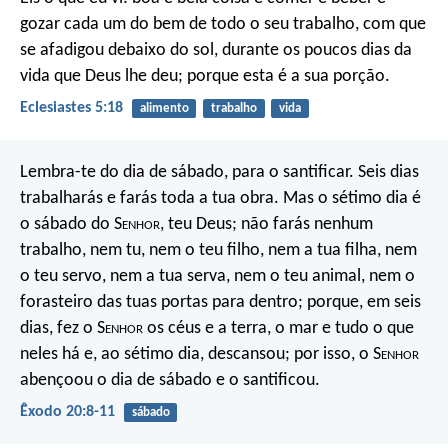
gozar cada um do bem de todo o seu trabalho, com que
se afadigou debaixo do sol, durante os poucos dias da
vida que Deus lhe deu; porque esta é a sua porção.
Eclesiastes 5:18
alimento
trabalho
vida
Lembra-te do dia de sábado, para o santificar. Seis dias
trabalharás e farás toda a tua obra. Mas o sétimo dia é
o sábado do S
enhor
, teu Deus; não farás nenhum
trabalho, nem tu, nem o teu filho, nem a tua filha, nem
o teu servo, nem a tua serva, nem o teu animal, nem o
forasteiro das tuas portas para dentro; porque, em seis
dias, fez o S
enhor
os céus e a terra, o mar e tudo o que
neles há e, ao sétimo dia, descansou; por isso, o S
enhor
abençoou o dia de sábado e o santificou.
Êxodo 20:8-11
sábado