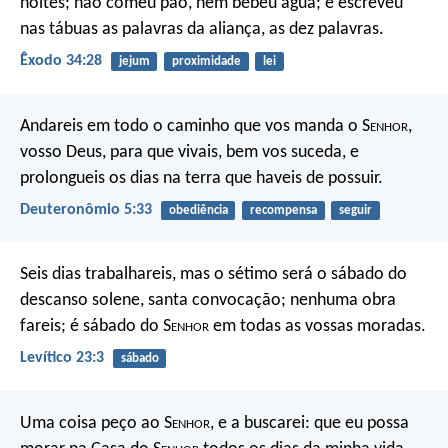
noites; não comeu pão, nem bebeu água; e escreveu
nas tábuas as palavras da aliança, as dez palavras.
Êxodo 34:28
jejum
proximidade
lei
Andareis em todo o caminho que vos manda o S
enhor
,
vosso Deus, para que vivais, bem vos suceda, e
prolongueis os dias na terra que haveis de possuir.
Deuteronômio 5:33
obediência
recompensa
seguir
Seis dias trabalhareis, mas o sétimo será o sábado do
descanso solene, santa convocação; nenhuma obra
fareis; é sábado do S
enhor
em todas as vossas moradas.
Levítico 23:3
sábado
Uma coisa peço ao S
enhor
,
e a buscarei:
que eu possa