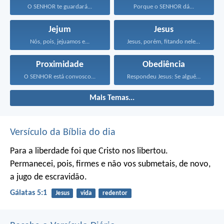
O SENHOR te guardará...
Porque o SENHOR dá...
Jejum
Jesus
Nós, pois, jejuamos e...
Jesus, porém, fitando neles...
Proximidade
Obediência
O SENHOR está convosco...
Respondeu Jesus: Se alguém...
Mais Temas...
Versículo da Bíblia do dia
Para a liberdade foi que Cristo nos libertou.
Permanecei, pois, firmes e não vos submetais, de novo,
a jugo de escravidão.
Gálatas 5:1
Jesus
vida
redentor