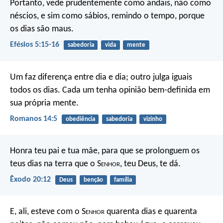
Portanto, vede prudentemente como andais, não como
néscios, e sim como sábios, remindo o tempo, porque
os dias são maus.
Efésios 5:15-16
sabedoria
vida
mente
Um faz diferença entre dia e dia; outro julga iguais
todos os dias. Cada um tenha opinião bem-definida em
sua própria mente.
Romanos 14:5
obediência
sabedoria
vizinho
Honra teu pai e tua mãe, para que se prolonguem os
teus dias na terra que o S
enhor
, teu Deus, te dá.
Êxodo 20:12
Deus
benção
família
E, ali, esteve com o S
enhor
quarenta dias e quarenta