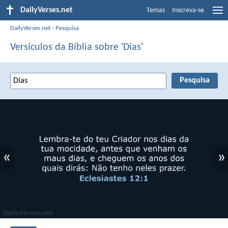
DailyVerses.net
Temas
Inscreva-se
DailyVerses.net
›
Pesquisa
Versículos da Bíblia sobre 'Dias'
«
»