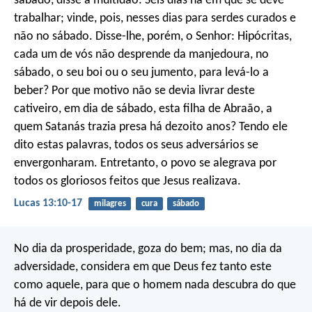
sábado, disse à multidão: Seis dias há em que se deve
trabalhar; vinde, pois, nesses dias para serdes curados e
não no sábado. Disse-lhe, porém, o Senhor: Hipócritas,
cada um de vós não desprende da manjedoura, no
sábado, o seu boi ou o seu jumento, para levá-lo a
beber? Por que motivo não se devia livrar deste
cativeiro, em dia de sábado, esta filha de Abraão, a
quem Satanás trazia presa há dezoito anos? Tendo ele
dito estas palavras, todos os seus adversários se
envergonharam. Entretanto, o povo se alegrava por
todos os gloriosos feitos que Jesus realizava.
Lucas 13:10-17
milagres
cura
sábado
No dia da prosperidade, goza do bem; mas, no dia da
adversidade, considera em que Deus fez tanto este
como aquele, para que o homem nada descubra do que
há de vir depois dele.