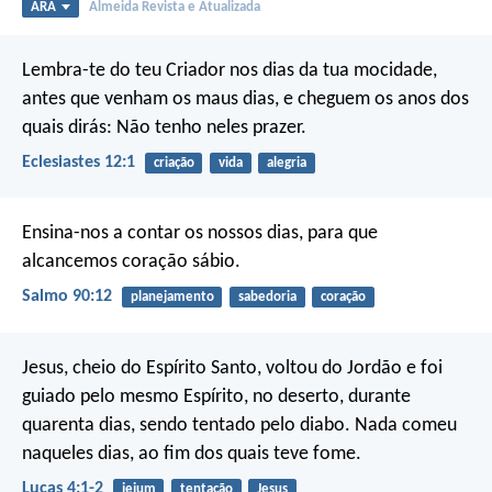
ARA
Almeida Revista e Atualizada
Lembra-te do teu Criador nos dias da tua mocidade,
antes que venham os maus dias, e cheguem os anos dos
quais dirás: Não tenho neles prazer.
Eclesiastes 12:1
criação
vida
alegria
Ensina-nos a contar os nossos dias,
para que
alcancemos coração sábio.
Salmo 90:12
planejamento
sabedoria
coração
Jesus, cheio do Espírito Santo, voltou do Jordão e foi
guiado pelo mesmo Espírito, no deserto, durante
quarenta dias, sendo tentado pelo diabo. Nada comeu
naqueles dias, ao fim dos quais teve fome.
Lucas 4:1-2
jejum
tentação
Jesus