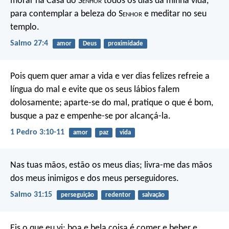
morar na Casa do S
enhor
todos os dias da minha vida,
para contemplar a beleza do S
enhor
e meditar no seu
templo.
Salmo 27:4
amor
Deus
proximidade
Pois quem quer amar a vida e ver dias felizes refreie a
língua do mal e evite que os seus lábios falem
dolosamente; aparte-se do mal, pratique o que é bom,
busque a paz e empenhe-se por alcançá-la.
1 Pedro 3:10-11
amor
paz
vida
Nas tuas mãos, estão os meus dias;
livra-me das mãos
dos meus inimigos e dos meus perseguidores.
Salmo 31:15
perseguição
redentor
salvação
Eis o que eu vi: boa e bela coisa é comer e beber e