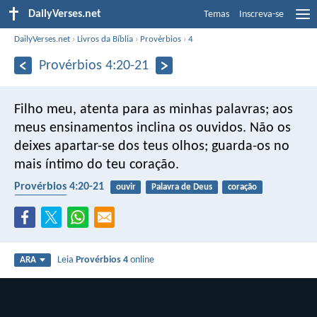
DailyVerses.net
Temas
Inscreva-se
DailyVerses.net
›
Livros da Bíblia
›
Provérbios
›
4
Provérbios 4:20-21
Filho meu, atenta para as minhas palavras;
aos
meus ensinamentos inclina os ouvidos.
Não os
deixes apartar-se dos teus olhos;
guarda-os no
mais íntimo do teu coração.
Provérbios 4:20-21
ouvir
Palavra de Deus
coração
obediência
Leia
Provérbios 4
online
ARA