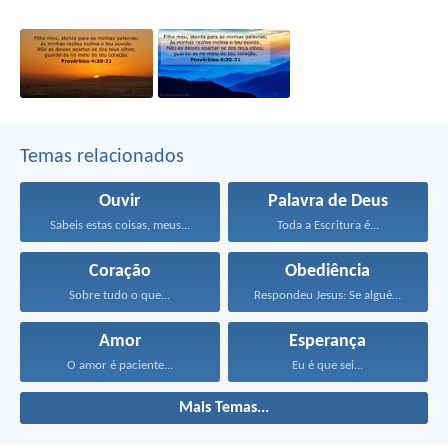
Temas relacionados
Ouvir
Palavra de Deus
Sabeis estas coisas, meus...
Toda a Escritura é...
Coração
Obediência
Sobre tudo o que...
Respondeu Jesus: Se alguém...
Amor
Esperança
O amor é paciente...
Eu é que sei...
Mais Temas...