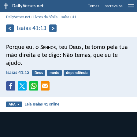
DailyVerses.net
Temas
Inscreva-se
DailyVerses.net
›
Livros da Bíblia
›
Isaías
›
41
Isaías 41:13
Porque eu, o S
enhor
, teu Deus, te tomo pela tua
mão direita e te digo: Não temas, que eu te
ajudo.
Isaías 41:13
Deus
medo
dependência
Leia
Isaías 41
online
ARA