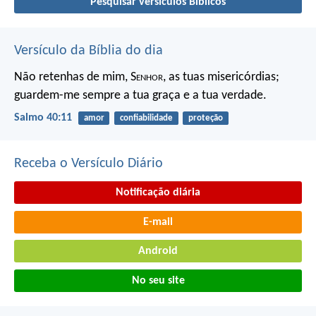
Pesquisar versículos Bíblicos
Versículo da Bíblia do dia
Não retenhas de mim, S
enhor
, as tuas misericórdias;
guardem-me sempre a tua graça e a tua verdade.
Salmo 40:11
amor
confiabilidade
proteção
Receba o Versículo Diário
Notificação diária
E-mail
Android
No seu site