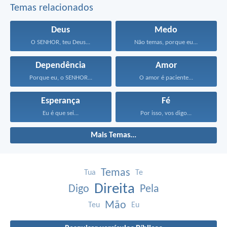
Temas relacionados
Deus
Medo
O SENHOR, teu Deus...
Não temas, porque eu...
Dependência
Amor
Porque eu, o SENHOR...
O amor é paciente...
Esperança
Fé
Eu é que sei...
Por isso, vos digo...
Mais Temas...
Temas
Tua
Te
Direita
Digo
Pela
Mão
Teu
Eu