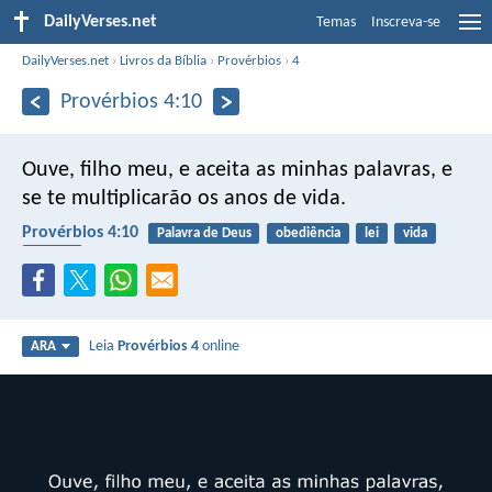
DailyVerses.net
Temas
Inscreva-se
DailyVerses.net
›
Livros da Bíblia
›
Provérbios
›
4
Provérbios 4:10
Ouve, filho meu, e aceita as minhas palavras,
e
se te multiplicarão os anos de vida.
Provérbios 4:10
Palavra de Deus
obediência
lei
vida
benção
Leia
Provérbios 4
online
ARA