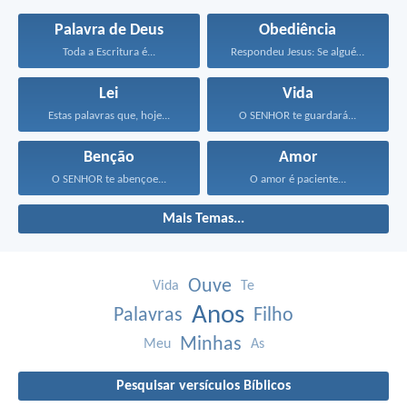
Palavra de Deus
Obediência
Toda a Escritura é...
Respondeu Jesus: Se alguém...
Lei
Vida
Estas palavras que, hoje...
O SENHOR te guardará...
Benção
Amor
O SENHOR te abençoe...
O amor é paciente...
Mais Temas...
Ouve
Vida
Te
Anos
Palavras
Filho
Minhas
Meu
As
Pesquisar versículos Bíblicos